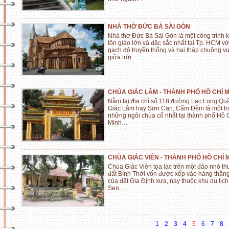
NHÀ THỜ ĐỨC BÀ SÀI GÒN
Nhà thờ Đức Bà Sài Gòn là một công trình k
tôn giáo lớn và đặc sắc nhất tại Tp. HCM v
gạch đỏ truyền thống và hai tháp chuông v
giữa trời.
CHÙA GIÁC LÂM - THÀNH PHỐ HỒ CHÍ 
Nằm tại địa chỉ số 118 đường Lạc Long Qu
Giác Lâm hay Sơn Can, Cẩm Đệm là một tr
những ngôi chùa cổ nhất tại thành phố Hồ 
Minh…
CHÙA GIÁC VIÊN - THÀNH PHỐ HỒ CHÍ 
Chùa Giác Viên tọa lạc trên một đảo nhỏ t
đất Bình Thới vốn được xếp vào hàng thắn
của đất Gia Định xưa, nay thuộc khu du lịc
Sen…
1
2
3
4
5
6
7
8