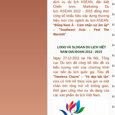
dịch vụ du lịch ASEAN, đặc biệt
Chiến lược Marketing Du
lịch ASEAN 2012 - 2015 đồng thời
công bố khẩu hiệu xây dựng thương
hiệu mới cho ngành du lịch ASEAN:
“Đông Nam Á - Cảm nhận sự ấm áp”
–
"Southeast Asia - Feel The
.
Warmth"
LOGO VÀ SLOGAN DU LỊCH VIỆT
NAM
GIAI ĐOẠN 2012 - 2015
Ngày 27-12-2011 tại Hà Nội, Tổng
cục Du lịch đã công bố tiêu đề và
biểu tượng mới của chương trình
xúc tiến du lịch quốc gia. Tiêu đề
“
” – “
”
Timeless Charm
Vẻ đẹp bất tận
vừa có tính kế thừa vừa gợi ra một
chân trời rộng mở về không gian,
thời gian cũng như sự đa dạng của
các sản phẩm du lịch Việt Nam.