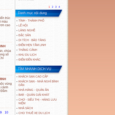
1
2
3
4
Danh mục nội dung
iến trúc
TỈNH - THÀNH PHỐ
ới màu
ươn cao
LỄ HỘI
LÀNG NGHỀ
ĐẶC SẢN
DI TÍCH - BẢO TÀNG
ĐIỂM HẸN TÂM LINH
MINH
THẮNG CẢNH
ân, chùa
ong số
KHU DU LỊCH
Chí
ĐIỂM ĐẾN KHÁC
TÌM NHANH DỊCH VỤ
KHÁCH SẠN CAO CẤP
MINH
KHÁCH SẠN - NHÀ NGHỈ BÌNH
huộc vùng
DÂN
g cảnh
NHÀ HÀNG - QUÁN ĂN
h Đầm
BAR - QUÁN GIẢI KHÁT
CHỢ - SIÊU THỊ - HÀNG LƯU
NIỆM
NHÀ SÁCH
9
10
CHO THUÊ XE DU LỊCH