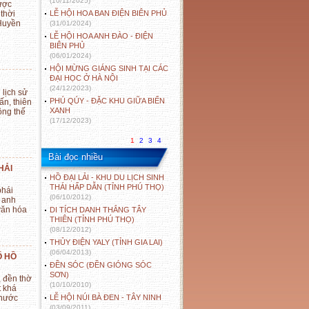
(10/11/2025)
ược
thời
LỄ HỘI HOA BAN ĐIỆN BIÊN PHỦ
 Huyền
(31/01/2024)
LỄ HỘI HOA ANH ĐÀO - ĐIỆN
BIÊN PHỦ
(06/01/2024)
HỘI MỪNG GIÁNG SINH TẠI CÁC
ĐẠI HỌC Ở HÀ NỘI
(24/12/2023)
 lịch sử
PHÚ QÚY - ĐẶC KHU GIỮA BIỂN
ấn, thiên
XANH
ông thế
(17/12/2023)
1
2
3
4
Bài đọc nhiều
HẢI
HỒ ĐẠI LẢI - KHU DU LỊCH SINH
THÁI HẤP DẪN (TỈNH PHÚ THỌ)
phái
(06/10/2012)
i anh
văn hóa
DI TÍCH DANH THẮNG TÂY
THIÊN (TỈNH PHÚ THỌ)
(08/12/2012)
THỦY ĐIỆN YALY (TỈNH GIA LAI)
(06/04/2013)
Ố HỒ
ĐỀN SÓC (ĐỀN GIÓNG SÓC
SƠN)
, đền thờ
(10/10/2010)
t khá
 nước
LỄ HỘI NÚI BÀ ĐEN - TÂY NINH
(03/09/2011)