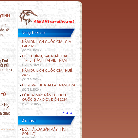
(TỈNH
 cuối
báo sẽ
Dòng thời sự
ng
NĂM DU LỊCH QUỐC GIA - GIA
LAI 2026
(02/01/2026)
ĐIỀU CHỈNH, SÁP NHẬP CÁC
TỈNH, THÀNH TẠI VIỆT NAM
g Đọi
ối núi
(12/05/2025)
ng, lưu
NĂM DU LỊCH QUỐC GIA - HUẾ
2025
(31/12/2024)
FESTIVAL HOA ĐÀ LẠT NĂM 2024
(02/12/2024)
 TỬ
LỄ KHAI MẠC NĂM DU LỊCH
QUỐC GIA - ĐIỆN BIÊN 2024
(14/03/2024)
Sở Kiện
, thể
à giáo
1
2
3
4
Bài mới
ĐẾN TÀ XÙA SĂN MÂY (TỈNH
SƠN LA)