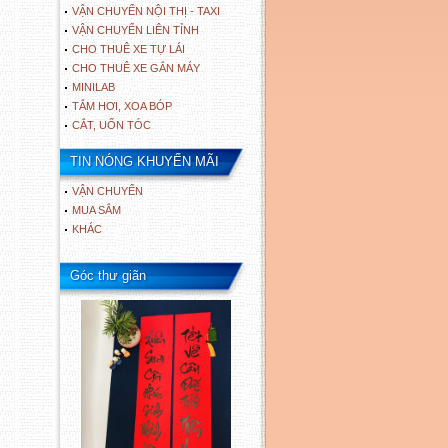
VẬN CHUYỂN NỘI THỊ - TAXI
VẬN CHUYỂN LIÊN TỈNH
CHO THUÊ XE TỰ LÁI
CHO THUÊ XE GẮN MÁY
MINILAB
TẮM HƠI, XOA BÓP
CẮT, UỐN TÓC
TIN NÓNG KHUYẾN MÃI
VẬN CHUYỂN
MUA SẮM
KHÁC
Góc thư giãn