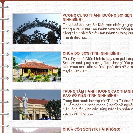
VƯƠNG CUNG THÁNH ĐƯỜNG SỞ KIỆN 
NINH BÌNH)
Tin vui đã đến với Sở Kiện vào những ngày
tháng 4-2010 khi Tòa thánh Vatican thông 
nâng cấp nhà thờ Sở Kiện thành Vương cu
Thánh đường…
CHÙA ĐỌI SƠN (TỈNH NINH BÌNH)
Tên đầy đủ là Diên Linh tự hay còn gọi Lon
Sơn, có mặt quay hướng Nam theo ý“Đầu g
Đọi, chân dọi Tuần Vường, phát tích đế vươ
truyền vạn đại”.
TRUNG TÂM HÀNH HƯƠNG CÁC THÁNH
ĐẠO SỞ KIỆN (TỈNH NINH BÌNH)
Trung tâm hành hương các Thánh Tử đạo 
là điểm hành hương mang ý nghĩa về nguồn
hiện lòng tôn kính các đấng bậc tiền nhân v
dục truyền thống…
CHÙA CÔN SƠN (TP. HẢI PHÒNG)