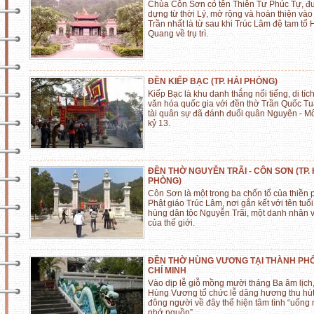
Chùa Côn Sơn có tên Thiên Tư Phúc Tự, đ
dựng từ thời Lý, mở rộng và hoàn thiện vào 
Trần nhất là từ sau khi Trúc Lâm đệ tam tổ
Quang về trụ trì.
ĐỀN KIẾP BẠC (TP. HẢI PHÒNG)
Kiếp Bạc là khu danh thắng nổi tiếng, di tích
văn hóa quốc gia với đền thờ Trần Quốc Tu
tài quân sự đã đánh đuổi quân Nguyên - M
kỷ 13.
ĐỀN THỜ NGUYỄN TRÃI - CÔN SƠN (TP. 
PHÒNG)
Côn Sơn là một trong ba chốn tổ của thiền 
Phật giáo Trúc Lâm, nơi gắn kết với tên tuổ
hùng dân tộc Nguyễn Trãi, một danh nhân 
của thế giới.
ĐỀN THỜ HÙNG VƯƠNG TẠI THÀNH PH
CHÍ MINH
Vào dịp lễ giỗ mồng mười tháng Ba âm lịch
Hùng Vương tổ chức lễ dâng hương thu hú
đông người về đây thể hiện tâm tình “uống
nhớ nguồn”.