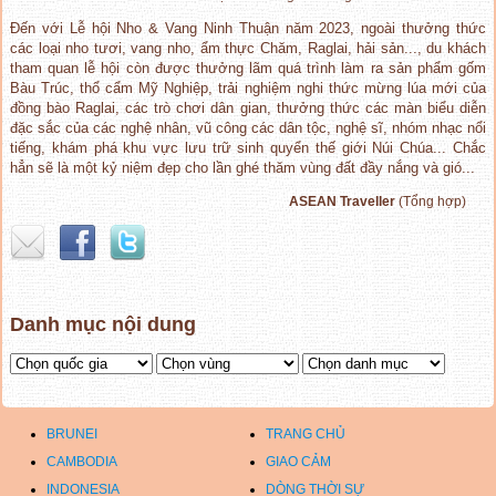
Đến với Lễ hội Nho & Vang Ninh Thuận năm 2023, ngoài thưởng thức
các loại nho tươi, vang nho, ẩm thực Chăm, Raglai, hải sản..., du khách
tham quan lễ hội còn được thưởng lãm quá trình làm ra sản phẩm gốm
Bàu Trúc, thổ cẩm Mỹ Nghiệp, trải nghiệm nghi thức mừng lúa mới của
đồng bào Raglai, các trò chơi dân gian, thưởng thức các màn biểu diễn
đặc sắc của các nghệ nhân, vũ công các dân tộc, nghệ sĩ, nhóm nhạc nổi
tiếng, khám phá khu vực lưu trữ sinh quyển thế giới Núi Chúa... Chắc
hẳn sẽ là một kỷ niệm đẹp cho lần ghé thăm vùng đất đầy nắng và gió...
ASEAN Traveller
(Tổng hợp)
Danh mục nội dung
BRUNEI
TRANG CHỦ
CAMBODIA
GIAO CẢM
INDONESIA
DÒNG THỜI SỰ