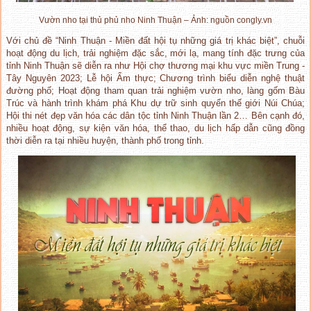
Vườn nho tại thủ phủ nho Ninh Thuận – Ảnh: nguồn congly.vn
Với chủ đề “Ninh Thuận - Miền đất hội tụ những giá trị khác biệt”, chuỗi
hoạt động du lịch, trải nghiệm đặc sắc, mới lạ, mang tính đặc trưng của
tỉnh Ninh Thuận sẽ diễn ra như Hội chợ thương mại khu vực miền Trung -
Tây Nguyên 2023; Lễ hội Ẩm thực; Chương trình biểu diễn nghệ thuật
đường phố; Hoạt động tham quan trải nghiệm vườn nho, làng gốm Bàu
Trúc và hành trình khám phá Khu dự trữ sinh quyển thế giới Núi Chúa;
Hội thi nét đẹp văn hóa các dân tộc tỉnh Ninh Thuận lần 2… Bên cạnh đó,
nhiều hoạt động, sự kiện văn hóa, thể thao, du lịch hấp dẫn cũng đồng
thời diễn ra tại nhiều huyện, thành phố trong tỉnh.