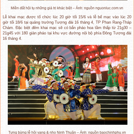
Miền đất hội tụ những giá trị khác biệt – Ảnh: nguồn nguonluc.com.vn
Lễ khai mạc được tổ chức lúc 20 giờ tối 15/6 và lễ bế mạc vào lúc 20
giờ tối 18/6 tại quảng trường Tượng đài 16 tháng 4, TP Phan Rang-Tháp
Chàm. Đặc biệt đêm khai mạc sẽ có bắn pháo hoa tầm thấp từ 21g30 –
21g45 với 180 giàn pháo tại khu vực đường nội bộ phía Đông Tượng đài
16 tháng 4.
Tưng bừng lễ hội vang & nho Ninh Thuận – Ảnh: nguồn baochinhphu.vn