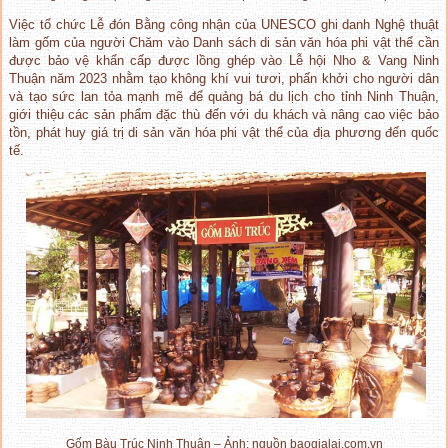
Việc tổ chức Lễ đón Bằng công nhận của UNESCO ghi danh Nghệ thuật
làm gốm của người Chăm vào Danh sách di sản văn hóa phi vật thể cần
được bảo vệ khẩn cấp được lồng ghép vào Lễ hội Nho & Vang Ninh
Thuận năm 2023 nhằm tạo không khí vui tươi, phấn khởi cho người dân
và tạo sức lan tỏa mạnh mẽ để quảng bá du lịch cho tỉnh Ninh Thuận,
giới thiệu các sản phẩm đặc thù đến với du khách và nâng cao việc bảo
tồn, phát huy giá trị di sản văn hóa phi vật thể của địa phương đến quốc
tế.
Gốm Bàu Trúc Ninh Thuận – Ảnh: nguồn baogialai.com.vn