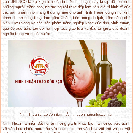
của UNESCO là sự kiện lớn của tỉnh Ninh Thuận, đây là dịp để tôn vinh
những người trồng nho, những người trực tiếp làm nên giá trị kinh tế của
các sản phẩm nho mang thương hiệu cho tỉnh Ninh Thuận cũng như vinh
danh di sản nghệ thuật làm gốm Chăm, tiềm năng du lịch, tiềm năng chế
biến rượu vang và các sản phẩm nông nghiệp khác của tỉnh Ninh thuận,
qua đó xúc tiến, tạo cơ hội hợp tác, giao lưu và đầu tư giữa các doanh
nghiệp trong và ngoài nước.
Ninh Thuận chào đón Bạn – Ảnh: nguồn nguonluc.com.vn
Ninh Thuận là miền đất hội tụ những giá trị khác biệt, là nơi có bức tranh
về văn hóa nhiều màu sắc với những di sản văn hóa vật thể và phi vật