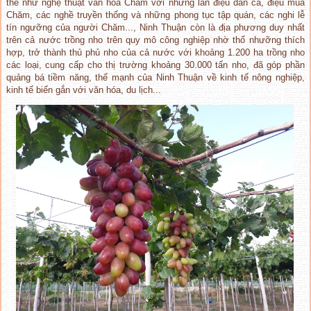
thể như nghệ thuật văn hóa Chăm với những làn điệu dân ca, điệu múa
Chăm, các nghề truyền thống và những phong tục tập quán, các nghi lễ
tín ngưỡng của người Chăm..., Ninh Thuận còn là địa phương duy nhất
trên cả nước trồng nho trên quy mô công nghiệp nhờ thổ nhưỡng thích
hợp, trở thành thủ phủ nho của cả nước với khoảng 1.200 ha trồng nho
các loại, cung cấp cho thị trường khoảng 30.000 tấn nho, đã góp phần
quảng bá tiềm năng, thế mạnh của Ninh Thuận về kinh tế nông nghiệp,
kinh tế biển gắn với văn hóa, du lịch...