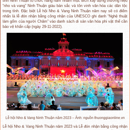
tỉnh Ninh Thuận tổ chức hàng năm nhằm mục đích xây dựng thương hiệu
“nho và vang” Ninh Thuận giàu bản sắc và tôn vinh văn hóa các dân tộc
trong tỉnh. Đặc biệt Lễ hội Nho & Vang Ninh Thuận năm nay sẽ có điểm
nhấn là lễ đón nhận bằng công nhận của UNESCO ghi danh “Nghệ thuật
làm gốm của người Chăm” vào danh sách di sản văn hóa phi vật thể cần
bảo vệ khẩn cấp (ngày 29-11-2022).
Lễ hội Nho & Vang Ninh Thuận năm 2023 – Ảnh: nguồn thuonggiaonline.vn
Lễ hội Nho & Vang Ninh Thuận năm 2023 và Lễ đón nhận bằng công nhận