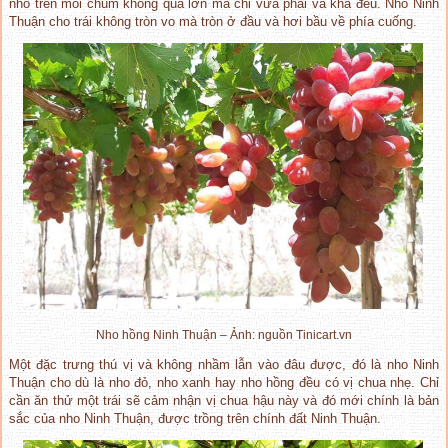
nho trên mỗi chùm không quá lớn mà chỉ vừa phải và khá đều. Nho Ninh
Thuận cho trái không tròn vo mà tròn ở đầu và hơi bầu về phía cuống.
Nho hồng Ninh Thuận – Ảnh: nguồn Tinicart.vn
Một đặc trưng thú vị và không nhầm lẫn vào đâu được, đó là nho Ninh
Thuận cho dù là nho đỏ, nho xanh hay nho hồng đều có vị chua nhẹ. Chỉ
cần ăn thử một trái sẽ cảm nhận vị chua hậu này và đó mới chính là bản
sắc của nho Ninh Thuận, được trồng trên chính đất Ninh Thuận.