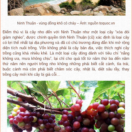
Ninh Thuận - vùng đồng khô cỏ cháy – Ảnh: nguồn toquoc.vn
Điểm thú vị là cây nho đến với Ninh Thuận như một loại cây “xóa đói
giảm nghèo”, được chính quyền tỉnh Ninh Thuận (cũ) xác định là loại cây
có lợi thế nhất tại địa phương và đã có chủ trương đúng đắn khi mở rộng
diện tích nuôi trồng. Vốn không phải là cây bản địa, việc thích nghi cây
trồng cũng khá nhiêu khê. Là một loại cây đỏng đảnh với tiêu chí “nắng
không ưa, mưa không chịu”, lại chỉ cho quả tốt từ năm thứ ba đến năm
thứ năm nên người trồng nho không những phải biết cắt cành, tỉa trái,
buộc cành mà còn phải biết chăm sóc cây, nhặt lá, diệt sâu rầy, thay
trồng cây mới khi cây bị già cỗi…