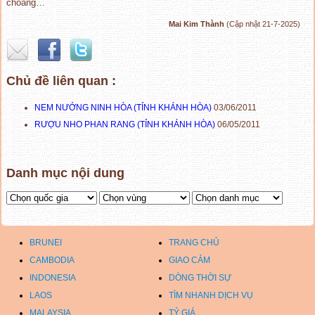
choáng…
Mai Kim Thành
(Cập nhật 21-7-2025)
Chủ đề liên quan :
NEM NƯỚNG NINH HÒA (TỈNH KHÁNH HÒA)
03/06/2011
RƯỢU NHO PHAN RANG (TỈNH KHÁNH HÒA)
06/05/2011
Danh mục nội dung
BRUNEI
TRANG CHỦ
CAMBODIA
GIAO CẢM
INDONESIA
DÒNG THỜI SỰ
LAOS
TÌM NHANH DỊCH VỤ
MALAYSIA
TỶ GIÁ