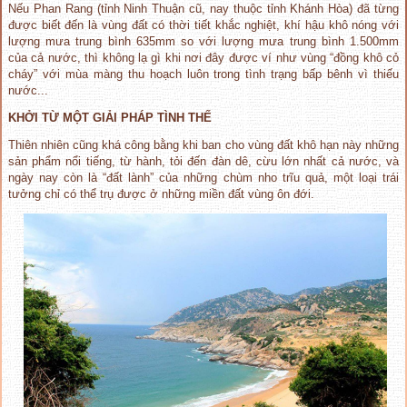
Nếu Phan Rang (tỉnh Ninh Thuận cũ, nay thuộc tỉnh Khánh Hòa) đã từng
được biết đến là vùng đất có thời tiết khắc nghiệt, khí hậu khô nóng với
lượng mưa trung bình 635mm so với lượng mưa trung bình 1.500mm
của cả nước, thì không lạ gì khi nơi đây được ví như vùng “đồng khô cỏ
cháy” với mùa màng thu hoạch luôn trong tình trạng bấp bênh vì thiếu
nước...
KHỞI TỪ MỘT GIẢI PHÁP TÌNH THẾ
Thiên nhiên cũng khá công bằng khi ban cho vùng đất khô hạn này những
sản phẩm nổi tiếng, từ hành, tỏi đến đàn dê, cừu lớn nhất cả nước, và
ngày nay còn là “đất lành” của những chùm nho trĩu quả, một loại trái
tưởng chỉ có thể trụ được ở những miền đất vùng ôn đới.