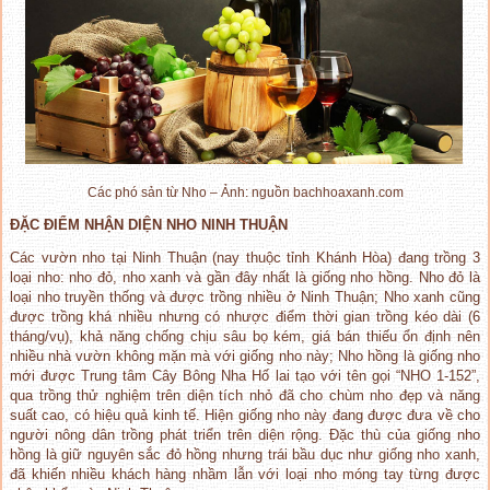
Các phó sản từ Nho – Ảnh: nguồn bachhoaxanh.com
ĐẶC ĐIỂM NHẬN DIỆN NHO NINH THUẬN
Các vườn nho tại Ninh Thuận (nay thuộc tỉnh Khánh Hòa) đang trồng 3
loại nho: nho đỏ, nho xanh và gần đây nhất là giống nho hồng. Nho đỏ là
loại nho truyền thống và được trồng nhiều ở Ninh Thuận; Nho xanh cũng
được trồng khá nhiều nhưng có nhược điểm thời gian trồng kéo dài (6
tháng/vụ), khả năng chống chịu sâu bọ kém, giá bán thiếu ổn định nên
nhiều nhà vườn không mặn mà với giống nho này; Nho hồng là giống nho
mới được Trung tâm Cây Bông Nha Hố lai tạo với tên gọi “NHO 1-152”,
qua trồng thử nghiệm trên diện tích nhỏ đã cho chùm nho đẹp và năng
suất cao, có hiệu quả kinh tế. Hiện giống nho này đang được đưa về cho
người nông dân trồng phát triển trên diện rộng. Đặc thù của giống nho
hồng là giữ nguyên sắc đỏ hồng nhưng trái bầu dục như giống nho xanh,
đã khiến nhiều khách hàng nhầm lẫn với loại nho móng tay từng được