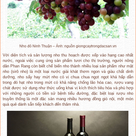
Nho đỏ Ninh Thuận – Ảnh: nguồn giongcaytrongdacsan.vn
Với diện tích và sản lượng nho thu hoạch được xếp vào hạng cao nhất
nước, ngoài việc cung ứng sản phẩm tươi cho thị trường, người nông
dân Phan Rang còn biết chế biến nho thành nhiều loại sản phẩm như mật
nho (sirô nho) là một loại nước giải khát thơm ngon và giàu chất dinh
dưỡng, nho sấy hay mứt nho có vị chua chua ngọt ngọt khá hấp dẫn
trong đó hạt nho trong mứt có khả năng chống lão hóa cao, rượu vang
chát được sử dụng như thức uống khai vị kích thích tiêu hóa và phù hợp
với những người có tiền sử bệnh tiểu đường, đặc biệt loại rượu nho
truyền thống là một đặc sản mang nhiều hương đồng gió nội, một món
quà quê dành sẵn tiếp khách đến thăm nhà.