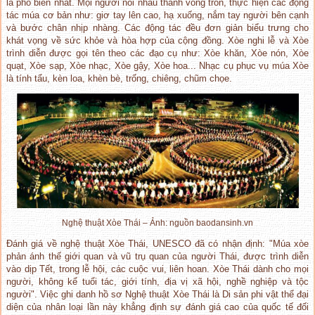
là phổ biến nhất. Mọi người nối nhau thành vòng tròn, thực hiện các động
tác múa cơ bản như: giơ tay lên cao, hạ xuống, nắm tay người bên cạnh
và bước chân nhịp nhàng. Các động tác đều đơn giản biểu trưng cho
khát vọng về sức khỏe và hòa hợp của cộng đồng. Xòe nghi lễ và Xòe
trình diễn được gọi tên theo các đạo cụ như: Xòe khăn, Xòe nón, Xòe
quạt, Xòe sạp, Xòe nhạc, Xòe gậy, Xòe hoa... Nhạc cụ phục vụ múa Xòe
là tính tẩu, kèn loa, khèn bè, trống, chiêng, chũm chọe.
Nghệ thuật Xòe Thái – Ảnh: nguồn baodansinh.vn
Đánh giá về nghệ thuật Xòe Thái, UNESCO đã có nhận định: "Múa xòe
phản ánh thế giới quan và vũ trụ quan của người Thái, được trình diễn
vào dịp Tết, trong lễ hội, các cuộc vui, liên hoan. Xòe Thái dành cho mọi
người, không kể tuổi tác, giới tính, địa vị xã hội, nghề nghiệp và tộc
người". Việc ghi danh hồ sơ Nghệ thuật Xòe Thái là Di sản phi vật thể đại
diện của nhân loại lần này khẳng định sự đánh giá cao của quốc tế đối