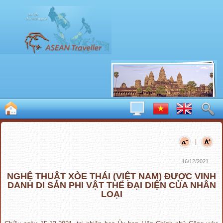
|
16/12/2021
NGHỆ THUẬT XÒE THÁI (VIỆT NAM) ĐƯỢC VINH
DANH DI SẢN PHI VẬT THỂ ĐẠI DIỆN CỦA NHÂN
LOẠI