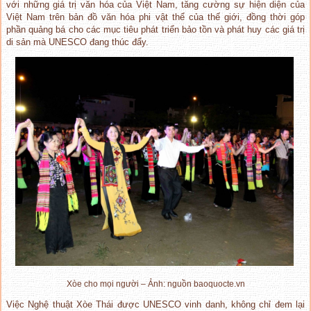
với những giá trị văn hóa của Việt Nam, tăng cường sự hiện diện của
Việt Nam trên bản đồ văn hóa phi vật thể của thế giới, đồng thời góp
phần quảng bá cho các mục tiêu phát triển bảo tồn và phát huy các giá trị
di sản mà UNESCO đang thúc đẩy.
Xòe cho mọi người – Ảnh: nguồn baoquocte.vn
Việc Nghệ thuật Xòe Thái được UNESCO vinh danh, không chỉ đem lại