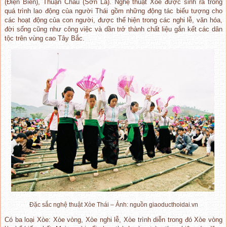
(Điện Biên), Thuận Châu (Sơn La). Nghệ thuật Xòe được sinh ra trong
quá trình lao động của người Thái gồm những động tác biểu tượng cho
các hoạt động của con người, được thể hiện trong các nghi lễ, văn hóa,
đời sống cũng như công việc và dần trở thành chất liệu gắn kết các dân
tộc trên vùng cao Tây Bắc.
Đặc sắc nghệ thuật Xòe Thái – Ảnh: nguồn giaoducthoidai.vn
Có ba loại Xòe: Xòe vòng, Xòe nghi lễ, Xòe trình diễn trong đó Xòe vòng