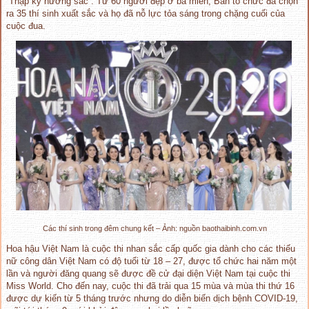
“Thập kỷ hương sắc”. Từ 60 người đẹp ở ba miền, Ban tổ chức đã chọn
ra 35 thí sinh xuất sắc và họ đã nỗ lực tỏa sáng trong chặng cuối của
cuộc đua.
Các thí sinh trong đêm chung kết – Ảnh: nguồn baothaibinh.com.vn
Hoa hậu Việt Nam là cuộc thi nhan sắc cấp quốc gia dành cho các thiếu
nữ công dân Việt Nam có độ tuổi từ 18 – 27, được tổ chức hai năm một
lần và người đăng quang sẽ được đề cử đại diện Việt Nam tại cuộc thi
Miss World. Cho đến nay, cuộc thi đã trải qua 15 mùa và mùa thi thứ 16
được dự kiến từ 5 tháng trước nhưng do diễn biến dịch bệnh COVID-19,