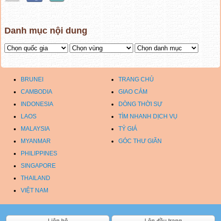
Danh mục nội dung
BRUNEI
TRANG CHỦ
CAMBODIA
GIAO CẢM
INDONESIA
DÒNG THỜI SỰ
LAOS
TÌM NHANH DỊCH VỤ
MALAYSIA
TỶ GIÁ
MYANMAR
GÓC THƯ GIÃN
PHILIPPINES
SINGAPORE
THAILAND
VIỆT NAM
Liên hệ
Lên đầu trang