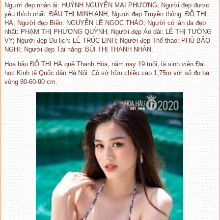
Người đẹp nhân ái: HUỲNH NGUYỄN MAI PHƯƠNG; Người đẹp được
yêu thích nhất: ĐẬU THỊ MINH ANH; Người đẹp Truyền thông: ĐỖ THỊ
HÀ; Người đẹp Biển: NGUYỄN LÊ NGỌC THẢO; Người có làn da đẹp
nhất: PHẠM THỊ PHƯƠNG QUỲNH; Người đẹp Áo dài: LÊ THỊ TƯỜNG
VY; Người đẹp Du lịch: LÊ TRÚC LINH; Người đẹp Thể thao: PHÙ BẢO
NGHI; Người đẹp Tài năng: BÙI THỊ THANH NHÀN.
Hoa hậu ĐỖ THỊ HÀ quê Thanh Hóa, năm nay 19 tuổi, là sinh viên Đại
học Kinh tế Quốc dân Hà Nội. Cô sở hữu chiều cao 1,75m với số đo ba
vòng 80-60-90 cm.