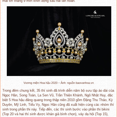
mãi tới tháng 9 mới khởi động sau hai lần hoãn.
Vương miện Hoa hậu 2020 – Ảnh: nguồn baovanhoa.vn
Trong đêm chung kết, 35 thí sinh đã trình diễn năm bộ sưu tập áo dài của
Ngọc Hân, Song Toàn, La Sen Vũ, Trần Thiện Khánh, Ngô Nhật Huy, đặc
biệt 5 Hoa hậu đăng quang trong thập niên 2010 gồm Đặng Thu Thảo, Kỳ
Duyên, Mỹ Linh, Tiểu Vy, Ngọc Hân cũng đã xuất hiện cùng các nhóm thí
sinh trong phần thi này. Tiếp đến, các thí sinh bước vào phần thi bikini
(Top 20 và hai thí sinh được khán giả bình chọn), váy dạ hội (Top 15),