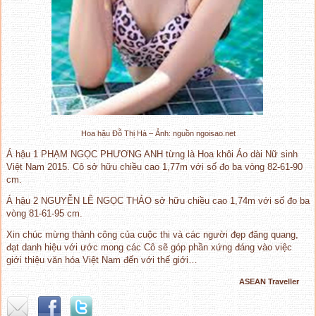
Hoa hậu Đỗ Thị Hà – Ảnh: nguồn ngoisao.net
Á hậu 1 PHẠM NGỌC PHƯƠNG ANH từng là Hoa khôi Áo dài Nữ sinh
Việt Nam 2015. Cô sở hữu chiều cao 1,77m với số đo ba vòng 82-61-90
cm.
Á hậu 2 NGUYỄN LÊ NGỌC THẢO sở hữu chiều cao 1,74m với số đo ba
vòng 81-61-95 cm.
Xin chúc mừng thành công của cuộc thi và các người đẹp đăng quang,
đạt danh hiệu với ước mong các Cô sẽ góp phần xứng đáng vào việc
giới thiệu văn hóa Việt Nam đến với thế giới…
ASEAN Traveller