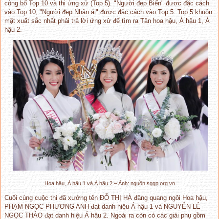
công bố Top 10 và thi ứng xử (Top 5). "Người đẹp Biển" được đặc cách
vào Top 10, "Người đẹp Nhân ái" được đặc cách vào Top 5. Top 5 khuôn
mặt xuất sắc nhất phải trả lời ứng xử để tìm ra Tân hoa hậu, Á hậu 1, Á
hậu 2.
Hoa hậu, Á hậu 1 và Á hậu 2 – Ảnh: nguồn sggp.org.vn
Cuối cùng cuộc thi đã xướng tên ĐỖ THỊ HÀ đăng quang ngôi Hoa hậu,
PHẠM NGỌC PHƯƠNG ANH đạt danh hiệu Á hậu 1 và NGUYỄN LÊ
NGỌC THẢO đạt danh hiệu Á hậu 2. Ngoài ra còn có các giải phụ gồm