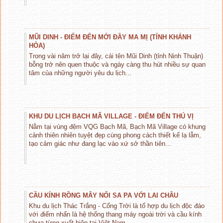
MŨI DINH - ĐIỂM ĐẾN MỚI ĐẦY MA MỊ (TỈNH KHÁNH
HÒA)
Trong vài năm trở lại đây, cái tên Mũi Dinh (tỉnh Ninh Thuận)
bỗng trở nên quen thuộc và ngày càng thu hút nhiều sự quan
tâm của những người yêu du lịch...
KHU DU LỊCH BẠCH MÃ VILLAGE - ĐIỂM ĐẾN THÚ VỊ
Nằm tại vùng đệm VQG Bạch Mã, Bạch Mã Village có khung
cảnh thiên nhiên tuyệt đẹp cùng phong cách thiết kế lạ lẫm,
tạo cảm giác như đang lạc vào xứ sở thần tiên...
CẦU KÍNH RỒNG MÂY NỐI SA PA VỚI LAI CHÂU
Khu du lịch Thác Trắng - Cổng Trời là tổ hợp du lịch độc đáo
với điểm nhấn là hệ thống thang máy ngoài trời và cầu kính
chưa từng xuất hiện tại Việt Nam...