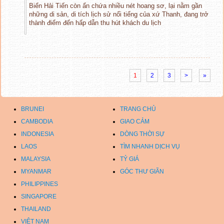
Biển Hải Tiến còn ẩn chứa nhiều nét hoang sơ, lại nằm gần
những di sản, di tích lịch sử nổi tiếng của xứ Thanh, đang trở
thành điểm đến hấp dẫn thu hút khách du lịch
1
2
3
>
»
BRUNEI
TRANG CHỦ
CAMBODIA
GIAO CẢM
INDONESIA
DÒNG THỜI SỰ
LAOS
TÌM NHANH DỊCH VỤ
MALAYSIA
TỶ GIÁ
MYANMAR
GÓC THƯ GIÃN
PHILIPPINES
SINGAPORE
THAILAND
VIỆT NAM