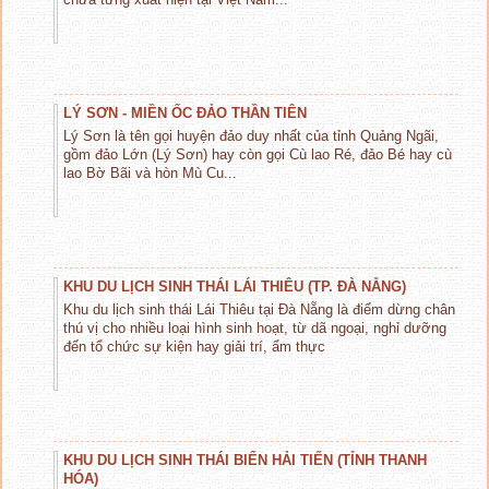
LÝ SƠN - MIỀN ỐC ĐẢO THẦN TIÊN
Lý Sơn là tên gọi huyện đảo duy nhất của tỉnh Quảng Ngãi,
gồm đảo Lớn (Lý Sơn) hay còn gọi Cù lao Ré, đảo Bé hay cù
lao Bờ Bãi và hòn Mù Cu...
KHU DU LỊCH SINH THÁI LÁI THIÊU (TP. ĐÀ NẴNG)
Khu du lịch sinh thái Lái Thiêu tại Đà Nẵng là điểm dừng chân
thú vị cho nhiều loại hình sinh hoạt, từ dã ngoại, nghỉ dưỡng
đến tổ chức sự kiện hay giải trí, ẩm thực
KHU DU LỊCH SINH THÁI BIỂN HẢI TIẾN (TỈNH THANH
HÓA)