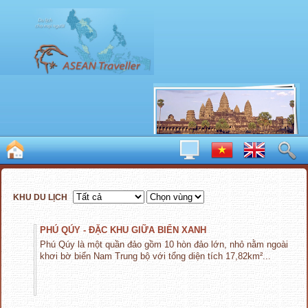
KHU DU LỊCH
PHÚ QÚY - ĐẶC KHU GIỮA BIỂN XANH
Phú Qúy là một quần đảo gồm 10 hòn đảo lớn, nhỏ nằm ngoài
khơi bờ biển Nam Trung bộ với tổng diện tích 17,82km²...