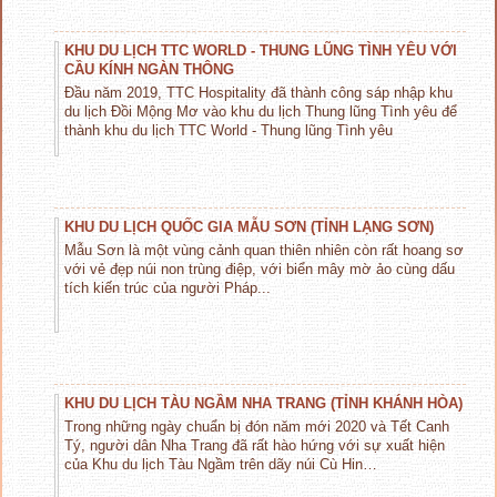
KHU DU LỊCH TTC WORLD - THUNG LŨNG TÌNH YÊU VỚI
CẦU KÍNH NGÀN THÔNG
Đầu năm 2019, TTC Hospitality đã thành công sáp nhập khu
du lịch Đồi Mộng Mơ vào khu du lịch Thung lũng Tình yêu để
thành khu du lịch TTC World - Thung lũng Tình yêu
KHU DU LỊCH QUỐC GIA MẪU SƠN (TỈNH LẠNG SƠN)
Mẫu Sơn là một vùng cảnh quan thiên nhiên còn rất hoang sơ
với vẻ đẹp núi non trùng điệp, với biển mây mờ ảo cùng dấu
tích kiến trúc của người Pháp...
KHU DU LỊCH TÀU NGẦM NHA TRANG (TỈNH KHÁNH HÒA)
Trong những ngày chuẩn bị đón năm mới 2020 và Tết Canh
Tý, người dân Nha Trang đã rất hào hứng với sự xuất hiện
của Khu du lịch Tàu Ngầm trên dãy núi Cù Hin…