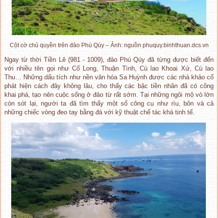
Cột cờ chủ quyền trên đảo Phú Qúy – Ảnh: nguồn phuquy.binhthuan.dcs.vn
Ngay từ thời Tiền Lê (981 - 1009), đảo Phú Qúy đã từng được biết đến
với nhiều tên gọi như Cổ Long, Thuận Tình, Cù lao Khoai Xứ, Cù lao
Thu… Những dấu tích như nền văn hóa Sa Huỳnh được các nhà khảo cổ
phát hiện cách đây không lâu, cho thấy các bậc tiền nhân đã có công
khai phá, tạo nên cuộc sống ở đảo từ rất sớm. Tại những ngôi mộ vò lớn
còn sót lại, người ta đã tìm thấy một số công cụ như rìu, bôn và cả
những chiếc vòng đeo tay bằng đá với kỹ thuật chế tác khá tinh tế.