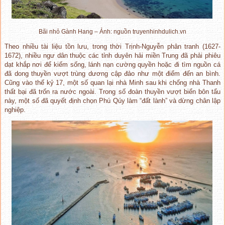
Bãi nhỏ Gành Hang – Ảnh: nguồn truyenhinhdulich.vn
Theo nhiều tài liệu tồn lưu, trong thời Trịnh-Nguyễn phân tranh (1627-
1672), nhiều ngư dân thuộc các tỉnh duyên hải miền Trung đã phải phiêu
dạt khắp nơi để kiếm sống, lánh nạn cường quyền hoặc đi tìm nguồn cá
đã dong thuyền vượt trùng dương cập đảo như một điểm đến an bình.
Cũng vào thế kỷ 17, một số quan lại nhà Minh sau khi chống nhà Thanh
thất bại đã trốn ra nước ngoài. Trong số đoàn thuyền vượt biển bôn tẩu
này, một số đã quyết định chọn Phú Qúy làm “đất lành” và dừng chân lập
nghiệp.