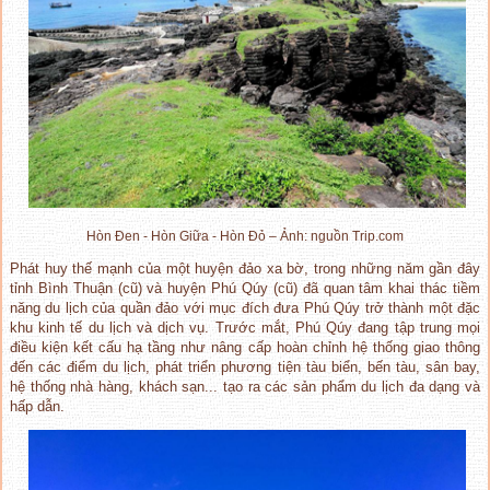
Hòn Đen - Hòn Giữa - Hòn Đỏ – Ảnh: nguồn Trip.com
Phát huy thế mạnh của một huyện đảo xa bờ, trong những năm gần đây
tỉnh Bình Thuận (cũ) và huyện Phú Qúy (cũ) đã quan tâm khai thác tiềm
năng du lịch của quần đảo với mục đích đưa Phú Qúy trở thành một đặc
khu kinh tế du lịch và dịch vụ. Trước mắt, Phú Qúy đang tập trung mọi
điều kiện kết cấu hạ tầng như nâng cấp hoàn chỉnh hệ thống giao thông
đến các điểm du lịch, phát triển phương tiện tàu biển, bến tàu, sân bay,
hệ thống nhà hàng, khách sạn... tạo ra các sản phẩm du lịch đa dạng và
hấp dẫn.