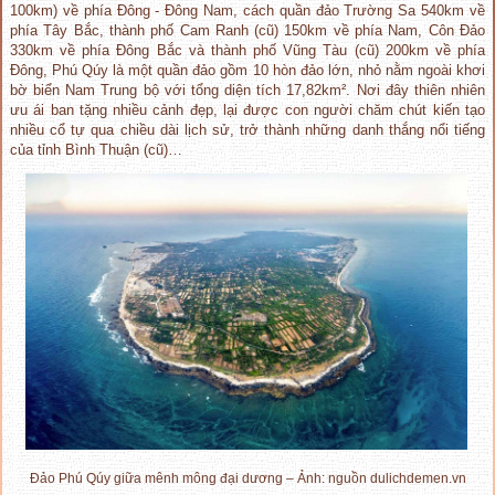
100km) về phía Đông - Đông Nam, cách quần đảo Trường Sa 540km về
phía Tây Bắc, thành phố Cam Ranh (cũ) 150km về phía Nam, Côn Đảo
330km về phía Đông Bắc và thành phố Vũng Tàu (cũ) 200km về phía
Đông, Phú Qúy là một quần đảo gồm 10 hòn đảo lớn, nhỏ nằm ngoài khơi
bờ biển Nam Trung bộ với tổng diện tích 17,82km². Nơi đây thiên nhiên
ưu ái ban tặng nhiều cảnh đẹp, lại được con người chăm chút kiến tạo
nhiều cổ tự qua chiều dài lịch sử, trở thành những danh thắng nổi tiếng
của tỉnh Bình Thuận (cũ)…
Đảo Phú Qúy giữa mênh mông đại dương – Ảnh: nguồn dulichdemen.vn