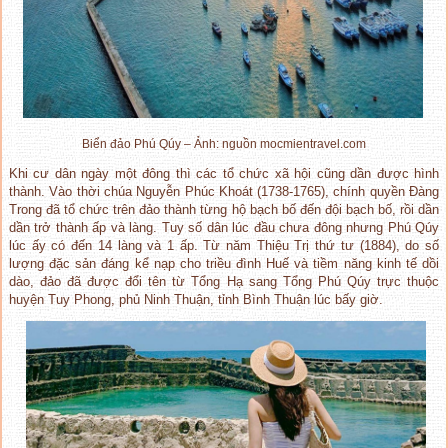
Biển đảo Phú Qúy – Ảnh: nguồn mocmientravel.com
Khi cư dân ngày một đông thì các tổ chức xã hội cũng dần được hình
thành. Vào thời chúa Nguyễn Phúc Khoát (1738-1765), chính quyền Đàng
Trong đã tổ chức trên đảo thành từng hộ bạch bố đến đội bạch bố, rồi dần
dần trở thành ấp và làng. Tuy số dân lúc đầu chưa đông nhưng Phú Qúy
lúc ấy có đến 14 làng và 1 ấp. Từ năm Thiệu Trị thứ tư (1884), do số
lượng đặc sản đáng kể nạp cho triều đình Huế và tiềm năng kinh tế dồi
dào, đảo đã được đổi tên từ Tổng Hạ sang Tổng Phú Qúy trực thuộc
huyện Tuy Phong, phủ Ninh Thuận, tỉnh Bình Thuận lúc bấy giờ.