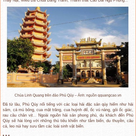
Thầy Nại, Miếu Bà Chúa Bàng Tranh, Thánh thất Cao Đài Ngũ Phụng...
Chùa Linh Quang trên đảo Phú Qúy – Ảnh: nguồn qquangcao.vn
Đã từ lâu, Phú Qúy nổi tiếng với các loại hải đặc sản qúy hiếm như hải
sâm, cá mú bông, cua mặt trăng, cua huỳnh đế, ốc vú nàng, gỏi ốc giác,
rau câu chân vịt... Ngoài nguồn hải sản phong phú, du khách đến Phú
Qúy sẽ hài lòng với những thú tiêu khiển như tắm biển, du thuyền, câu
cá, leo núi hay sưu tầm các loài sinh vật biển.
• • •