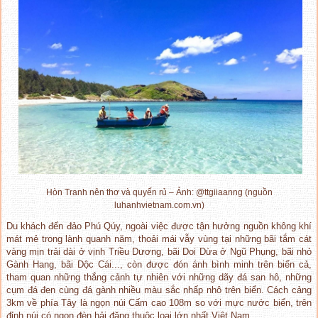
Hòn Tranh nên thơ và quyến rủ – Ảnh: @ttgiiaanng (nguồn
luhanhvietnam.com.vn)
Du khách đến đảo Phú Qúy, ngoài việc được tận hưởng nguồn không khí
mát mẻ trong lành quanh năm, thoải mái vẫy vùng tại những bãi tắm cát
vàng mịn trải dài ở vịnh Triều Dương, bãi Doi Dừa ở Ngũ Phụng, bãi nhỏ
Gành Hang, bãi Dộc Cái..., còn được đón ánh bình minh trên biển cả,
tham quan những thắng cảnh tự nhiên với những dãy đá san hô, những
cụm đá đen cùng đá gành nhiều màu sắc nhấp nhô trên biển. Cách cảng
3km về phía Tây là ngọn núi Cấm cao 108m so với mực nước biển, trên
đỉnh núi có ngọn đèn hải đăng thuộc loại lớn nhất Việt Nam.