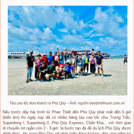
Tàu cao tốc đưa khách ra Phú Qúy – Ảnh: nguồn baobinhthuan.com.vn
Nếu trước đây hải trình từ Phan Thiết đến Phú Qúy phải mất đến 6 giờ
(biển êm) thì ngày nay đã có nhiều hãng tàu cao tốc như Trưng Trắc,
Superdong I,
Superdong II,
Phú Qúy Express, Chấn Kha... với thời gian
di chuyển rút ngắn còn 2 - 3 giờ, là bước tạo đà để du lịch Phú Qúy được
đánh thức. Hy vọng Phú Qúy sẽ phát triển đúng hướng, đáp ứng niềm kỳ