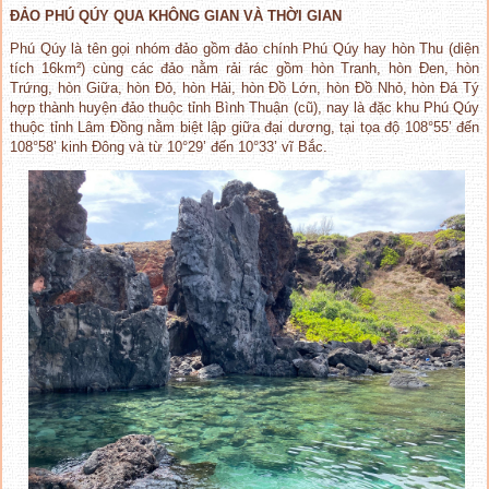
ĐẢO PHÚ QÚY QUA KHÔNG GIAN VÀ THỜI GIAN
Phú Qúy là tên gọi nhóm đảo gồm đảo chính Phú Qúy hay hòn Thu (diện
tích 16km²) cùng các đảo nằm rải rác gồm hòn Tranh, hòn Đen, hòn
Trứng, hòn Giữa, hòn Đỏ, hòn Hải, hòn Đồ Lớn, hòn Đồ Nhỏ, hòn Đá Tý
hợp thành huyện đảo thuộc tỉnh Bình Thuận (cũ), nay là đặc khu Phú Qúy
thuộc tỉnh Lâm Đồng nằm biệt lập giữa đại dương, tại tọa độ 108°55’ đến
108°58’ kinh Đông và từ 10°29’ đến 10°33’ vĩ Bắc.