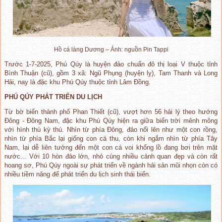
Hồ cá làng Dương – Ảnh: nguồn Pin Tappi
Trước 1-7-2025, Phú Qúy là huyện đảo chuẩn đô thị loại V thuộc tỉnh
Bình Thuận (cũ), gồm 3 xã: Ngũ Phụng (huyện lỵ), Tam Thanh và Long
Hải, nay là đặc khu Phú Qúy thuộc tỉnh Lâm Đồng.
PHÚ QÚY PHÁT TRIỂN DU LỊCH
Từ bờ biển thành phố Phan Thiết (cũ), vượt hơn 56 hải lý theo hướng
Đông - Đông Nam, đặc khu Phú Qúy hiện ra giữa biển trời mênh mông
với hình thù kỳ thú. Nhìn từ phía Đông, đảo nổi lên như một con rồng,
nhìn từ phía Bắc lại giống con cá thu, còn khi ngắm nhìn từ phía Tây
Nam, lại dễ liên tưởng đến một con cá voi khổng lồ đang bơi trên mặt
nước... Với 10 hòn đảo lớn, nhỏ cùng nhiều cảnh quan đẹp và còn rất
hoang sơ, Phú Qúy ngoài sự phát triển về ngành hải sản mũi nhọn còn có
nhiều tiềm năng để phát triển du lịch sinh thái biển.