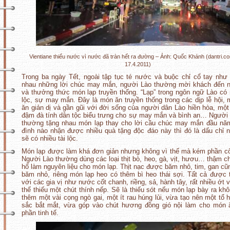
Vientiane thiếu nước vì nước đã tràn hết ra đường – Ảnh: Quốc Khánh (dantri.c
17.4.2011)
Trong ba ngày Tết, ngoài tập tục té nước và buộc chỉ cổ tay như
nhau những lời chúc may mắn, người Lào thường mời khách đến n
và thưởng thức món lạp truyền thống. “Lạp” trong ngôn ngữ Lào có 
lộc, sự may mắn. Đây là món ăn truyền thống trong các dịp lễ hội,
ăn giản dị và gần gũi với đời sống của người dân Lào hiền hòa, mộ
đậm đà tính dân tộc biểu trưng cho sự may mắn và bình an… Người
thường tặng nhau món lạp thay cho lời cầu chúc may mắn đầu nă
đình nào nhận được nhiều quà tặng độc đáo này thì đó là dấu chỉ
sẽ có nhiều tài lộc.
Món lạp được làm khá đơn giản nhưng không vì thế mà kém phần c
Người Lào thường dùng các loại thịt bò, heo, gà, vịt, hươu… thậm chí
hổ làm nguyên liệu cho món lạp. Thịt nạc được băm nhỏ, tim, gan c
băm nhỏ, riêng món lạp heo có thêm bì heo thái sợi. Tất cả được 
với các gia vị như nước cốt chanh, riềng, sả, hành tây, rất nhiều ớt 
thể thiếu một chút thính nếp. Sẽ là thiếu sót nếu món lạp bày ra kh
thêm một vài cọng ngò gai, một ít rau húng lủi, vừa tạo nên một tổ
sắc bắt mắt, vừa góp vào chút hương đồng gió nội làm cho món 
phần tinh tế.