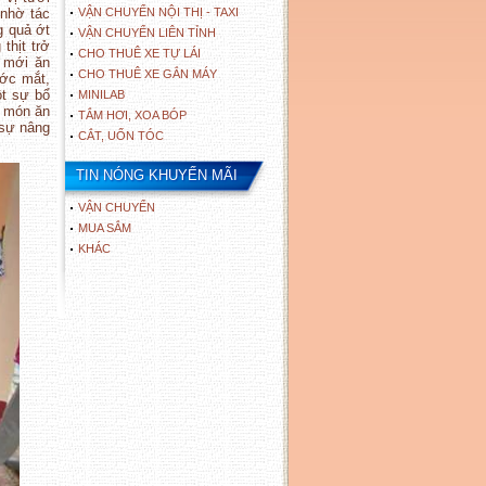
 nhờ tác
VẬN CHUYỂN NỘI THỊ - TAXI
g quả ớt
VẬN CHUYỂN LIÊN TỈNH
thịt trở
CHO THUÊ XE TỰ LÁI
i mới ăn
CHO THUÊ XE GẮN MÁY
ước mắt,
ột sự bổ
MINILAB
g món ăn
TẮM HƠI, XOA BÓP
 sự nâng
CẮT, UỐN TÓC
TIN NÓNG KHUYẾN MÃI
VẬN CHUYỂN
MUA SẮM
KHÁC