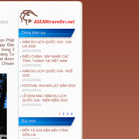
/2012
Dòng thời sự
họn Phật
NĂM DU LỊCH QUỐC GIA - GIA
ngày Đản
LAI 2026
 trong 3
(02/01/2026)
tháng Tư
ĐIỀU CHỈNH, SÁP NHẬP CÁC
and được
TỈNH, THÀNH TẠI VIỆT NAM
ul Chnam
(12/05/2025)
NĂM DU LỊCH QUỐC GIA - HUẾ
2025
(31/12/2024)
FESTIVAL HOA ĐÀ LẠT NĂM 2024
(02/12/2024)
LỄ KHAI MẠC NĂM DU LỊCH
QUỐC GIA - ĐIỆN BIÊN 2024
(14/03/2024)
1
2
3
4
Bài mới
ĐẾN TÀ XÙA SĂN MÂY (TỈNH
SƠN LA)