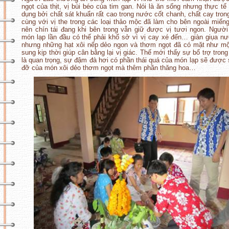
ngọt của thịt, vị bùi béo của tim gan. Nói là ăn sống nhưng thực tế
dụng bởi chất sát khuẩn rất cao trong nước cốt chanh, chất cay tron
cùng với vị the trong các loại thảo mộc đã làm cho bên ngoài miếng 
nên chín tái đang khi bên trong vẫn giữ được vị tươi ngon. Ngườ
món lạp lần đầu có thể phải khổ sở vì vị cay xé đến… giàn giụa n
nhưng những hạt xôi nếp dẻo ngon và thơm ngọt đã có mặt như m
sung kịp thời giúp cân bằng lại vị giác. Thế mới thấy sự bổ trợ tron
là quan trọng, sự đậm đà hơi có phần thái quá của món lạp sẽ được
đỡ của món xôi dẻo thơm ngọt mà thêm phần thăng hoa…