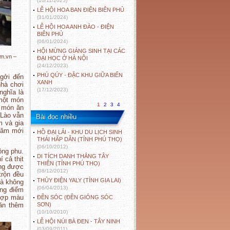
(10/11/2025)
LỄ HỘI HOA BAN ĐIỆN BIÊN PHỦ
(31/01/2024)
LỄ HỘI HOA ANH ĐÀO - ĐIỆN
BIÊN PHỦ
(06/01/2024)
HỘI MỪNG GIÁNG SINH TẠI CÁC
om.vn –
ĐẠI HỌC Ở HÀ NỘI
(24/12/2023)
PHÚ QÚY - ĐẶC KHU GIỮA BIỂN
 gởi đến
XANH
hà chơi
(17/12/2023)
nghĩa là
 một món
1
2
3
4
t món ăn
 Lào vẫn
Bài đọc nhiều
m và gia
 năm mới
HỒ ĐẠI LẢI - KHU DU LỊCH SINH
THÁI HẤP DẪN (TỈNH PHÚ THỌ)
(06/10/2012)
ông phu.
DI TÍCH DANH THẮNG TÂY
 cả thịt
THIÊN (TỈNH PHÚ THỌ)
ũng được
(08/12/2012)
trộn đều
THỦY ĐIỆN YALY (TỈNH GIA LAI)
và không
(06/04/2013)
ông điểm
 hợp màu
ĐỀN SÓC (ĐỀN GIÓNG SÓC
ăn thêm
SƠN)
(10/10/2010)
LỄ HỘI NÚI BÀ ĐEN - TÂY NINH
(03/09/2011)