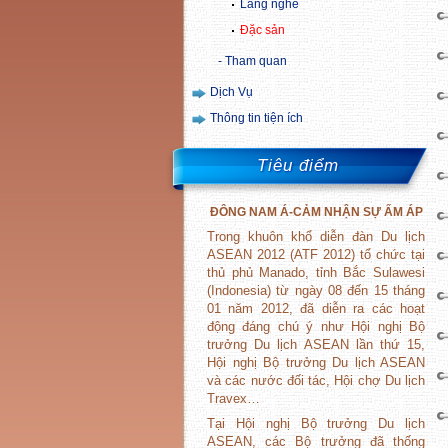
Làng nghề
Đặc sản
Tham quan
Dịch Vụ
Thông tin tiện ích
Tiêu điểm
ĐÔNG
NAM
Á-CẢM NHẬN SỰ ẤM ÁP
Trong khuôn khổ diễn đàn Du lịch
ASEAN 2012 (ATF 2012) tổ chức tại
thủ phủ Manado, tỉnh Bắc Sulawesi
(Indonesia) từ ngày 08 đến 15 tháng
01 năm 2012, đã diễn ra các hoạt
động đáng chú ý như Hội nghị Bộ
trưởng Du lịch ASEAN lần thứ 15,
Hội nghị Bộ trưởng Du lịch ASEAN
và các nước đối tác, Hội chợ Du lịch
Travex…
Tại Hội nghị Bộ trưởng Du lịch
ASEAN, các Bộ trưởng đã thống