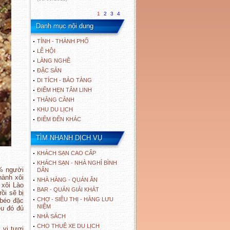
1
2
3
4
Danh mục nội dung
TỈNH - THÀNH PHỐ
LỄ HỘI
LÀNG NGHỀ
ĐẶC SẢN
DI TÍCH - BẢO TÀNG
ĐIỂM HẸN TÂM LINH
THẮNG CẢNH
KHU DU LỊCH
ĐIỂM ĐẾN KHÁC
TÌM NHANH DỊCH VỤ
KHÁCH SẠN CAO CẤP
KHÁCH SẠN - NHÀ NGHỈ BÌNH
% người
DÂN
hành xôi
NHÀ HÀNG - QUÁN ĂN
 xôi Lào
BAR - QUÁN GIẢI KHÁT
ồi sẽ bị
CHỢ - SIÊU THỊ - HÀNG LƯU
 béo đặc
NIỆM
ều đó đủ
NHÀ SÁCH
CHO THUÊ XE DU LỊCH
 vị tươi