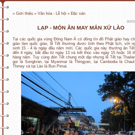
» Giới thiệu » Văn hóa - Lễ hội » Đặc sản
30/03
LẠP - MÓN ĂN MAY MẮN XỨ LÀO
Tại các quốc gia vùng Đông Nam Á có đông tín đồ Phật giáo hay c
giáo làm quốc giáo, lễ Tết thường được tính theo Phật lịch, với 
sinh 15 - 4 là ngày đầu năm mới. Các quốc gia này thường ăn Tết
đến 4 ngày, bắt đầu từ ngày 13 và kết thúc vào ngày 15 hoặc 16 
hàng năm. Tuy cùng đón Tết chung một dịp nhưng lễ Tết tại Thail
gọi là Songkran, tại Myanmar là Thingyan, tại Cambodia là Cha
Thmey và tại Lào là Bun Pimai.