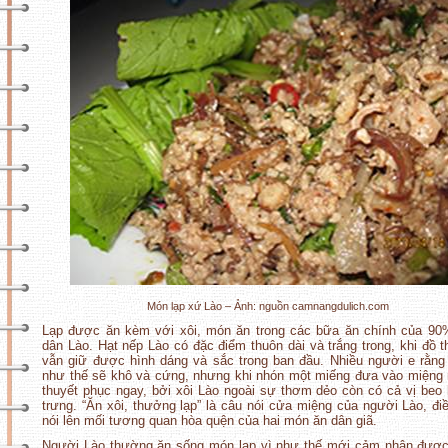
Món lạp xứ Lào – Ảnh: nguồn camnangdulich.com
Lạp được ăn kèm với xôi, món ăn trong các bữa ăn chính của 90
dân Lào. Hạt nếp Lào có đặc điểm thuôn dài và trắng trong, khi đồ t
vẫn giữ được hình dáng và sắc trong ban đầu. Nhiều người e rằng
như thế sẽ khô và cứng, nhưng khi nhón một miếng đưa vào miệng r
thuyết phục ngay, bởi xôi Lào ngoài sự thơm dẻo còn có cả vị beo
trưng. “Ăn xôi, thưởng lạp” là câu nói cửa miệng của người Lào, đi
nói lên mối tương quan hòa quện của hai món ăn dân giã.
Người Lào thường ăn sống món lạp vì như thế mới cảm nhận được