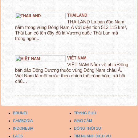
THAILAND
THAILAND Là bán đảo Nam
nằm trong vùng Đông Nam Á với diện tích 513.115 km²,
Thái Lan có tên đầy đủ là Vương quốc Thái Lan mà
trong ngôn…
VIỆT NAM
VIỆT NAM Nằm về phía Đông
bán đảo Đông Dương thuộc vùng Đông Nam châu Á,
Việt Nam là một nước theo chính thể cộng hòa - xã hội
chủ…
BRUNEI
TRANG CHỦ
CAMBODIA
GIAO CẢM
INDONESIA
DÒNG THỜI SỰ
LAOS
TÌM NHANH DỊCH VỤ