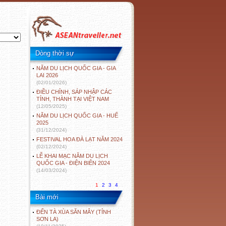
Dòng thời sự
NĂM DU LỊCH QUỐC GIA - GIA
LAI 2026
(02/01/2026)
ĐIỀU CHỈNH, SÁP NHẬP CÁC
TỈNH, THÀNH TẠI VIỆT NAM
(12/05/2025)
NĂM DU LỊCH QUỐC GIA - HUẾ
2025
(31/12/2024)
FESTIVAL HOA ĐÀ LẠT NĂM 2024
(02/12/2024)
LỄ KHAI MẠC NĂM DU LỊCH
QUỐC GIA - ĐIỆN BIÊN 2024
(14/03/2024)
1
2
3
4
Bài mới
ĐẾN TÀ XÙA SĂN MÂY (TỈNH
SƠN LA)