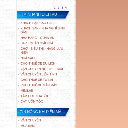
1
2
3
4
TÌM NHANH DỊCH VỤ
KHÁCH SẠN CAO CẤP
KHÁCH SẠN - NHÀ NGHỈ BÌNH
DÂN
NHÀ HÀNG - QUÁN ĂN
BAR - QUÁN GIẢI KHÁT
CHỢ - SIÊU THỊ - HÀNG LƯU
NIỆM
NHÀ SÁCH
CHO THUÊ XE DU LỊCH
VẬN CHUYỂN NỘI THỊ - TAXI
VẬN CHUYỂN LIÊN TỈNH
CHO THUÊ XE TỰ LÁI
CHO THUÊ XE GẮN MÁY
MINILAB
TẮM HƠI, XOA BÓP
CẮT, UỐN TÓC
TIN NÓNG KHUYẾN MÃI
VẬN CHUYỂN
MUA SẮM