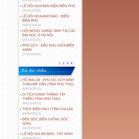
(10/11/2025)
LỄ HỘI HOA BAN ĐIỆN BIÊN PHỦ
(31/01/2024)
LỄ HỘI HOA ANH ĐÀO - ĐIỆN
BIÊN PHỦ
(06/01/2024)
HỘI MỪNG GIÁNG SINH TẠI CÁC
ĐẠI HỌC Ở HÀ NỘI
(24/12/2023)
PHÚ QÚY - ĐẶC KHU GIỮA BIỂN
XANH
(17/12/2023)
1
2
3
4
Bài đọc nhiều
HỒ ĐẠI LẢI - KHU DU LỊCH SINH
THÁI HẤP DẪN (TỈNH PHÚ THỌ)
(06/10/2012)
DI TÍCH DANH THẮNG TÂY
THIÊN (TỈNH PHÚ THỌ)
(08/12/2012)
THỦY ĐIỆN YALY (TỈNH GIA LAI)
(06/04/2013)
ĐỀN SÓC (ĐỀN GIÓNG SÓC
SƠN)
(10/10/2010)
LỄ HỘI NÚI BÀ ĐEN - TÂY NINH
(03/09/2011)