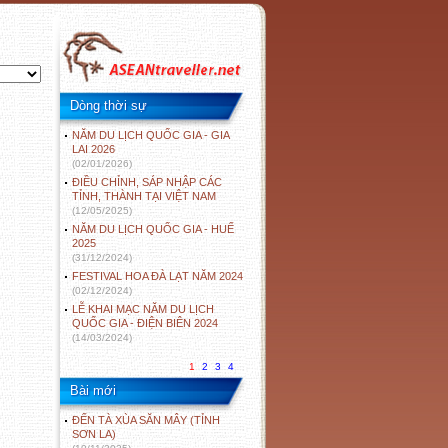
Dòng thời sự
NĂM DU LỊCH QUỐC GIA - GIA
LAI 2026
(02/01/2026)
ĐIỀU CHỈNH, SÁP NHẬP CÁC
TỈNH, THÀNH TẠI VIỆT NAM
(12/05/2025)
NĂM DU LỊCH QUỐC GIA - HUẾ
2025
(31/12/2024)
FESTIVAL HOA ĐÀ LẠT NĂM 2024
(02/12/2024)
LỄ KHAI MẠC NĂM DU LỊCH
QUỐC GIA - ĐIỆN BIÊN 2024
(14/03/2024)
1
2
3
4
Bài mới
ĐẾN TÀ XÙA SĂN MÂY (TỈNH
SƠN LA)