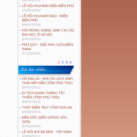
(10/11/2025)
LỄ HỘI HOA BAN ĐIỆN BIÊN PHỦ
(31/01/2024)
LỄ HỘI HOA ANH ĐÀO - ĐIỆN
BIÊN PHỦ
(06/01/2024)
HỘI MỪNG GIÁNG SINH TẠI CÁC
ĐẠI HỌC Ở HÀ NỘI
(24/12/2023)
PHÚ QÚY - ĐẶC KHU GIỮA BIỂN
XANH
(17/12/2023)
1
2
3
4
Bài đọc nhiều
HỒ ĐẠI LẢI - KHU DU LỊCH SINH
THÁI HẤP DẪN (TỈNH PHÚ THỌ)
(06/10/2012)
DI TÍCH DANH THẮNG TÂY
THIÊN (TỈNH PHÚ THỌ)
(08/12/2012)
THỦY ĐIỆN YALY (TỈNH GIA LAI)
(06/04/2013)
ĐỀN SÓC (ĐỀN GIÓNG SÓC
SƠN)
(10/10/2010)
LỄ HỘI NÚI BÀ ĐEN - TÂY NINH
(03/09/2011)