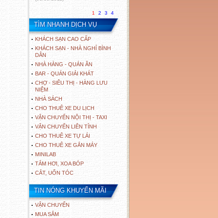
1
2
3
4
TÌM NHANH DỊCH VỤ
KHÁCH SẠN CAO CẤP
KHÁCH SẠN - NHÀ NGHỈ BÌNH
DÂN
NHÀ HÀNG - QUÁN ĂN
BAR - QUÁN GIẢI KHÁT
CHỢ - SIÊU THỊ - HÀNG LƯU
NIỆM
NHÀ SÁCH
CHO THUÊ XE DU LỊCH
VẬN CHUYỂN NỘI THỊ - TAXI
VẬN CHUYỂN LIÊN TỈNH
CHO THUÊ XE TỰ LÁI
CHO THUÊ XE GẮN MÁY
MINILAB
TẮM HƠI, XOA BÓP
CẮT, UỐN TÓC
TIN NÓNG KHUYẾN MÃI
VẬN CHUYỂN
MUA SẮM