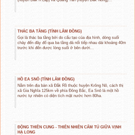
THÁC BA TẦNG (TỈNH LÂM ĐỒNG)
Gọi là thác ba tầng bởi do cấu tạo của địa hình, dòng suối
chảy đến đây đổ qua ba tầng đá nối tiếp nhau dài khoảng 40m
trước khi đến được lòng suối ở bên dưới…
HỒ EA SNÔ (TỈNH LÂM ĐỒNG)
Nằm trên địa bàn xã Đắk Rồ thuộc huyện Krông Nô, cách thị
xã Gia Nghĩa 125km về phía Đông Bắc, Ea Snô là một hồ
nước tự nhiên có diện tích mặt nước hơn 80ha.
ĐỘNG THIÊN CUNG - THIÊN NHIÊN CẨM TÚ GIỮA VỊNH
HẠ LONG