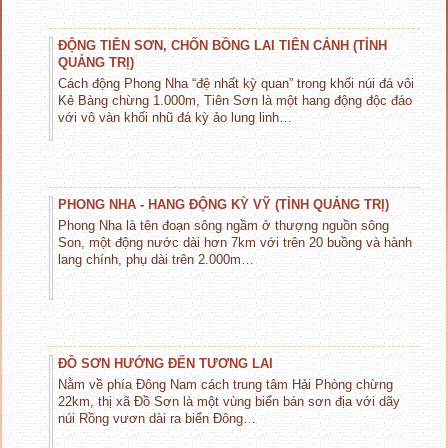
ĐỘNG TIÊN SƠN, CHỐN BỒNG LAI TIÊN CẢNH (TỈNH
QUẢNG TRỊ)
Cách động Phong Nha “đệ nhất kỳ quan” trong khối núi đá vôi
Kẻ Bàng chừng 1.000m, Tiên Sơn là một hang động độc đáo
với vô vàn khối nhũ đá kỳ ảo lung linh…
PHONG NHA - HANG ĐỘNG KỲ VỸ (TỈNH QUẢNG TRỊ)
Phong Nha là tên đoạn sông ngầm ở thượng nguồn sông
Son, một động nước dài hơn 7km với trên 20 buồng và hành
lang chính, phụ dài trên 2.000m…
ĐỒ SƠN HƯỚNG ĐẾN TƯƠNG LAI
Nằm về phía Đông Nam cách trung tâm Hải Phòng chừng
22km, thị xã Đồ Sơn là một vùng biển bán sơn địa với dãy
núi Rồng vươn dài ra biển Đông…