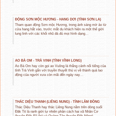
ĐỘNG SƠN MỘC HƯƠNG - HANG DƠI (TỈNH SƠN LA)
Tham quan động Sơn mộc Hương, trong ánh sáng mờ ảo từ
cửa hang hắt vào, trước mắt du khách hiện ra một thế giới
lung linh với các khối nhũ đá đủ mọi hình dạng…
AO BÀ OM - TRÀ VINH (TỈNH VĨNH LONG)
Ao Bà Om hay còn gọi ao Vuông là thắng cảnh nổi tiếng của
tỉnh Trà Vinh gắn với truyền thuyết thú vị về thành quả lao
động của người xưa còn mãi đến ngày nay…
THÁC DIỆU THANH (LIÊNG NUNG) - TỈNH LÂM ĐỒNG
Thác Diệu Thanh hay thác Liêng Nung nằm trên dòng suối
Đăk Tit là ranh giới tự nhiên phân cách hai xã Nhân Cơ
(huyện Đăk R’Lấp) và Quảng Tân (huyện Đăk Nông)…