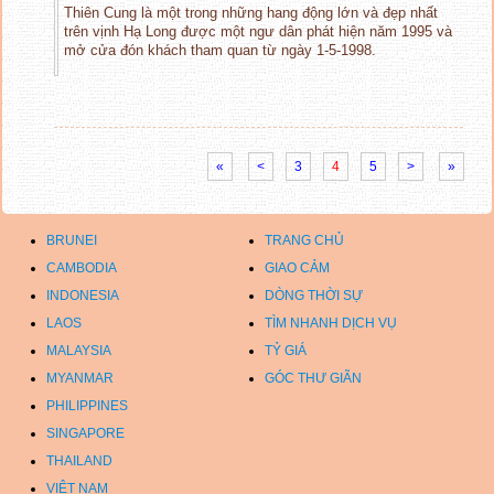
Thiên Cung là một trong những hang động lớn và đẹp nhất
trên vịnh Hạ Long được một ngư dân phát hiện năm 1995 và
mở cửa đón khách tham quan từ ngày 1-5-1998.
«
<
3
4
5
>
»
BRUNEI
TRANG CHỦ
CAMBODIA
GIAO CẢM
INDONESIA
DÒNG THỜI SỰ
LAOS
TÌM NHANH DỊCH VỤ
MALAYSIA
TỶ GIÁ
MYANMAR
GÓC THƯ GIÃN
PHILIPPINES
SINGAPORE
THAILAND
VIỆT NAM