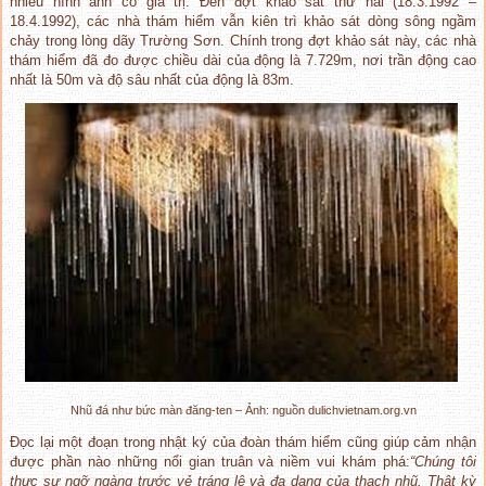
nhiều hình ảnh có giá trị. Đến đợt khảo sát thứ hai (18.3.1992 –
18.4.1992), các nhà thám hiểm vẫn kiên trì khảo sát dòng sông ngầm
chảy trong lòng dãy Trường Sơn. Chính trong đợt khảo sát này, các nhà
thám hiểm đã đo được chiều dài của động là 7.729m, nơi trần động cao
nhất là 50m và độ sâu nhất của động là 83m.
Nhũ đá như bức màn đăng-ten – Ảnh: nguồn dulichvietnam.org.vn
Đọc lại một đoạn trong nhật ký của đoàn thám hiểm cũng giúp cảm nhận
được phần nào những nổi gian truân và niềm vui khám phá:
“Chúng tôi
thực sự ngỡ ngàng trước vẻ tráng lệ và đa dạng của thạch nhũ. Thật kỳ