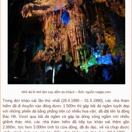
Nhũ đá lô nhô làm say đắm du khách – Ảnh: nguồn vatgia.com
Trong đợt khảo sát lần thứ nhất (28.4.1990 – 01.5.1990), các nhà thám
hiểm đã đi thuyền vào động được 1.500m thì gặp bãi đá ngầm tuyệt đẹp
với những phiến đá bằng phẳng trên có nhiều hoa văn, đã đặt tên là động
Bác Hồ. Vượt qua bãi đá ngầm và gặp lại dòng sông ngầm với nhiều
ghềnh thác nhỏ, các nhà thám hiểm đã tiếp tục khảo sát thêm gần
2.000m, tức hơn 3.000m tính từ cửa động, đã đo đạc, vẽ và chụp được