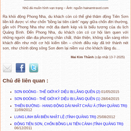
Nhũ đá muôn hình vạn trạng – Ảnh: nguồn hainamtravel.com
Ra khỏi động Phong Nha, du khách còn có thể ghé thăm động Tiên Sơn
liền kề được ví như chốn “bồng lai tiên cảnh” ngay giữa chốn đời thường,
gắn với Phong Nha như một địa danh kép và là biểu tượng của du lịch
Quảng Bình. Đến Phong Nha, du khách còn có cơ hội làm quen với
những người dân địa phương chân chất, thân thiện, không sẵn sàng nhìn
khách đến như một cơ hội kiếm tiền – chính điều này đã trở thành nét
son, như chính dòng sông Son đem lại niềm vui cho khách lãng du…
Mai Kim Thành
(cập nhật 13-7-2025)
Chủ đề liên quan :
SƠN ĐOÒNG - THẾ GIỚI KỲ DIỆU BỊ LÃNG QUÊN (2)
01/05/2015
SƠN ĐOÒNG - THẾ GIỚI KỲ DIỆU BỊ LÃNG QUÊN (1)
28/04/2015
THIÊN ĐƯỜNG - HANG ĐỘNG DÀI NHẤT CHÂU Á (TỈNH QUẢNG TRỊ)
11/09/2012
LUNG LINH BÃI BIỂN NHẬT LỆ (TỈNH QUẢNG TRỊ)
25/08/2012
ĐỘNG TIÊN SƠN, CHỐN BỒNG LAI TIÊN CẢNH (TỈNH QUẢNG TRỊ)
06/12/2011