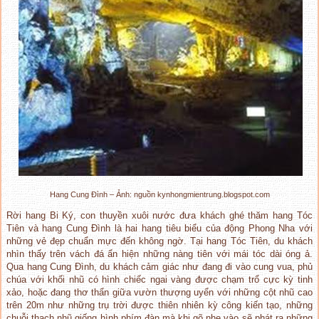
Hang Cung Đình – Ảnh: nguồn kynhongmientrung.blogspot.com
Rời hang Bi Ký, con thuyền xuôi nước đưa khách ghé thăm hang Tóc
Tiên và hang Cung Đình là hai hang tiêu biểu của động Phong Nha với
những vẻ đẹp chuẩn mực đến không ngờ. Tại hang Tóc Tiên, du khách
nhìn thấy trên vách đá ẩn hiện những nàng tiên với mái tóc dài óng ả.
Qua hang Cung Đình, du khách cảm giác như đang đi vào cung vua, phủ
chúa với khối nhũ có hình chiếc ngai vàng được chạm trổ cực kỳ tinh
xảo, hoặc đang thơ thẩn giữa vườn thượng uyển với những cột nhũ cao
trên 20m như những trụ trời được thiên nhiên kỳ công kiến tạo, những
chuỗi thạch nhũ giống hình phím đàn mà khi gõ nhẹ vào sẽ phát ra những