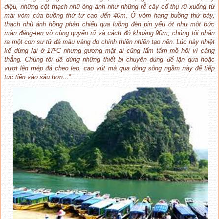
diệu, những cột thạch nhũ óng ánh như những rễ cây cổ thụ rũ xuống từ
mái vòm của buồng thứ tư cao đến 40m. Ở vòm hang buồng thứ bảy,
thạch nhũ ánh hồng phản chiếu qua luồng đèn pin yếu ớt như một bức
màn đăng-ten vô cùng quyến rũ và cách đó khoảng 90m, chúng tôi nhận
ra một con sư tử đá màu vàng do chính thiên nhiên tạo nên. Lúc này nhiệt
kế dừng lại ở 17ºC nhưng gương mặt ai cũng lấm tấm mồ hôi vì căng
thẳng. Chúng tôi đã dùng những thiết bị chuyên dùng để lặn qua hoặc
vượt lên mép đá cheo leo, cao vút mà qua dòng sông ngầm này để tiếp
tục tiến vào sâu hơn…”.