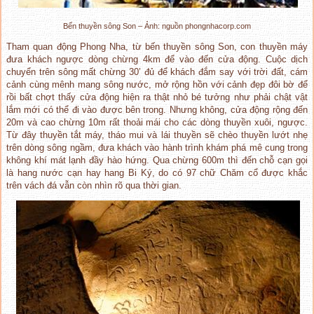
Bến thuyền sông Son – Ảnh: nguồn phongnhacorp.com
Tham quan động Phong Nha, từ bến thuyền sông Son, con thuyền máy
đưa khách ngược dòng chừng 4km để vào đến cửa động. Cuộc dịch
chuyển trên sông mất chừng 30’ đủ để khách đắm say với trời đất, cám
cảnh cùng mênh mang sông nước, mở rộng hồn với cảnh đẹp đôi bờ để
rồi bất chợt thấy cửa động hiện ra thật nhỏ bé tưởng như phải chật vật
lắm mới có thể đi vào được bên trong. Nhưng không, cửa động rộng đến
20m và cao chừng 10m rất thoải mái cho các dòng thuyền xuôi, ngược.
Từ đây thuyền tắt máy, tháo mui và lái thuyền sẽ chèo thuyền lướt nhẹ
trên dòng sông ngầm, đưa khách vào hành trình khám phá mê cung trong
không khí mát lạnh đầy hào hứng. Qua chừng 600m thì đến chỗ cạn gọi
là hang nước cạn hay hang Bi Ký, do có 97 chữ Chăm cổ được khắc
trên vách đá vẫn còn nhìn rõ qua thời gian.