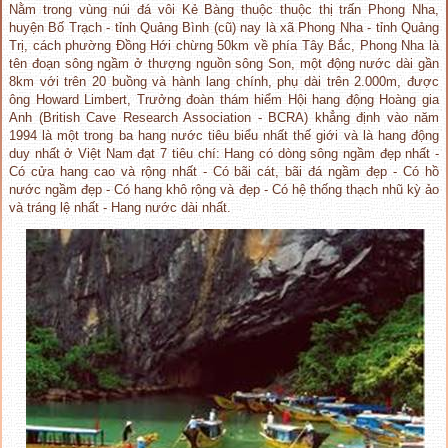
Nằm trong vùng núi đá vôi Kẻ Bàng thuộc thuộc thị trấn Phong Nha,
huyện Bố Trạch - tỉnh Quảng Bình (cũ) nay là xã Phong Nha - tỉnh Quảng
Trị, cách phường Đồng Hới chừng 50km về phía Tây Bắc, Phong Nha là
tên đoạn sông ngầm ở thượng nguồn sông Son, một động nước dài gần
8km với trên 20 buồng và hành lang chính, phụ dài trên 2.000m, được
ông Howard Limbert, Trưởng đoàn thám hiểm Hội hang động Hoàng gia
Anh (British Cave Research Association - BCRA) khẳng định vào năm
1994 là một trong ba hang nước tiêu biểu nhất thế giới và là hang động
duy nhất ở Việt Nam đạt 7 tiêu chí: Hang có dòng sông ngầm đẹp nhất -
Có cửa hang cao và rộng nhất - Có bãi cát, bãi đá ngầm đẹp - Có hồ
nước ngầm đẹp - Có hang khô rộng và đẹp - Có hệ thống thạch nhũ kỳ ảo
và tráng lệ nhất - Hang nước dài nhất.