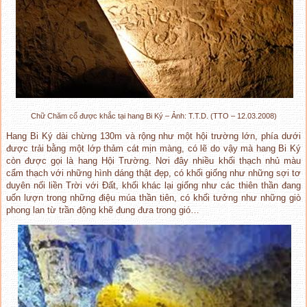
Chữ Chăm cổ được khắc tại hang Bi Ký – Ảnh: T.T.D. (TTO – 12.03.2008)
Hang Bi Ký dài chừng 130m và rộng như một hội trường lớn, phía dưới
được trải bằng một lớp thảm cát mịn màng, có lẽ do vậy mà hang Bi Ký
còn được gọi là hang Hội Trường. Nơi đây nhiều khối thạch nhủ màu
cẩm thạch với những hình dáng thật đẹp, có khối giống như những sợi tơ
duyên nối liền Trời với Đất, khối khác lại giống như các thiên thần đang
uốn lượn trong những điệu múa thần tiên, có khối tưởng như những giò
phong lan từ trần động khẽ đung đưa trong gió…