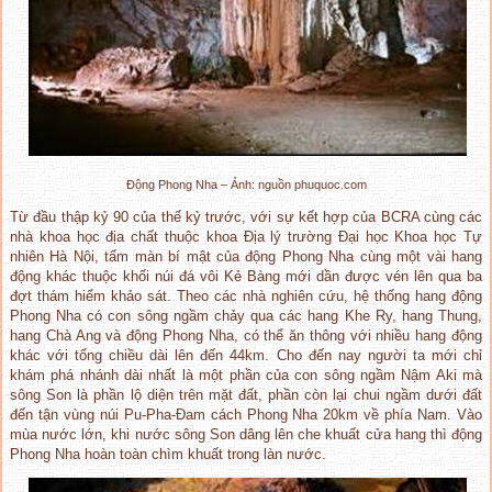
Động Phong Nha – Ảnh: nguồn phuquoc.com
Từ đầu thập kỷ 90 của thế kỷ trước, với sự kết hợp của BCRA cùng các
nhà khoa học địa chất thuộc khoa Địa lý trường Đại học Khoa học Tự
nhiên Hà Nội, tấm màn bí mật của động Phong Nha cùng một vài hang
động khác thuộc khối núi đá vôi Kẻ Bàng mới dần được vén lên qua ba
đợt thám hiểm khảo sát. Theo các nhà nghiên cứu, hệ thống hang động
Phong Nha có con sông ngầm chảy qua các hang Khe Ry, hang Thung,
hang Chà Ang và động Phong Nha, có thể ăn thông với nhiều hang động
khác với tổng chiều dài lên đến 44km. Cho đến nay người ta mới chỉ
khám phá nhánh dài nhất là một phần của con sông ngầm Nậm Aki mà
sông Son là phần lộ diện trên mặt đất, phần còn lại chui ngầm dưới đất
đến tận vùng núi Pu-Pha-Đam cách Phong Nha 20km về phía Nam. Vào
mùa nước lớn, khi nước sông Son dâng lên che khuất cửa hang thì động
Phong Nha hoàn toàn chìm khuất trong làn nước.