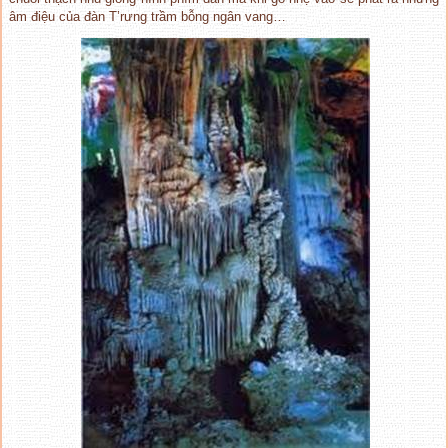
âm điệu của đàn T’rưng trầm bỗng ngân vang…