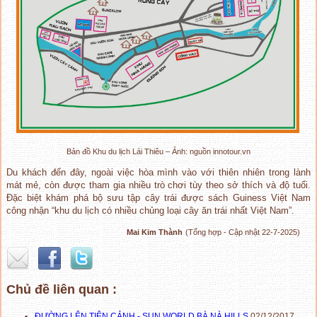
Bản đồ Khu du lịch Lái Thiêu – Ảnh: nguồn innotour.vn
Du khách đến đây, ngoài việc hòa mình vào với thiên nhiên trong lành
mát mẻ, còn được tham gia nhiều trò chơi tùy theo sở thích và độ tuổi.
Đặc biệt khám phá bộ sưu tập cây trái được sách Guiness Việt Nam
công nhận “khu du lịch có nhiều chủng loại cây ăn trái nhất Việt Nam”.
Mai Kim Thành
(Tổng hợp - Cập nhật 22-7-2025)
Chủ đề liên quan :
ĐƯỜNG LÊN TIÊN CẢNH - SUN WORLD BÀ NÀ HILLS
02/12/2017