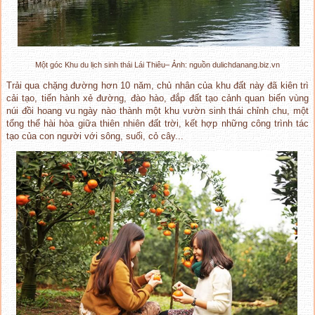
Một góc Khu du lịch sinh thái Lái Thiêu– Ảnh: nguồn dulichdanang.biz.vn
Trải qua chặng đường hơn 10 năm, chủ nhân của khu đất này đã kiên trì
cải tạo, tiến hành xẻ đường, đào hào, đắp đất tạo cảnh quan biến vùng
núi đồi hoang vu ngày nào thành một khu vườn sinh thái chỉnh chu, một
tổng thể hài hòa giữa thiên nhiên đất trời, kết hợp những công trình tác
tạo của con người với sông, suối, cỏ cây...