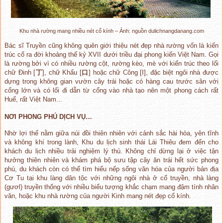
Khu nhà rường mang nhiều nét cổ kính – Ảnh: nguồn dulichnangdanang.com
Bác sĩ Truyền cũng không quên giới thiệu nét đẹp nhà rường vốn là kiến
trúc cổ ra đời khoảng thế kỷ XVII dưới triều đại phong kiến Việt Nam. Gọi
là rường bởi vì có nhiều rường cột, rường kèo, mè với kiến trúc theo lối
chữ Đinh [
丁
], chữ Khẩu [
口
] hoặc chữ Công [I], đặc biệt ngôi nhà được
dựng trong không gian vườn cây trái hoặc có hàng cau trước sân với
cổng lớn và có lối đi dẫn từ cổng vào nhà tạo nên một phong cách rất
Huế, rất Việt Nam...
NƠI PHONG PHÚ DỊCH VỤ…
Nhờ lợi thế nằm giữa núi đồi thiên nhiên với cảnh sắc hài hòa, yên tĩnh
và không khí trong lành, Khu du lịch sinh thái Lái Thiêu đem đến cho
khách du lịch nhiều trải nghiệm lý thú. Không chỉ dừng lại ở việc tận
hưởng thiên nhiên và khám phá bộ sưu tập cây ăn trái hết sức phong
phú, du khách còn có thể tìm hiểu nếp sống văn hóa của người bản địa
Cơ Tu tại khu làng dân tộc với những ngôi nhà ở cổ truyền, nhà làng
(gươl) truyền thống với nhiều biểu tượng khắc chạm mang đậm tính nhân
văn, hoặc khu nhà rường của người Kinh mang nét đẹp cổ kính.