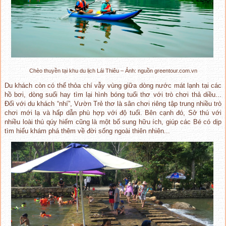
Chèo thuyền tại khu du lịch Lái Thiêu – Ảnh: nguồn greentour.com.vn
Du khách còn có thể thỏa chí vẫy vùng giữa dòng nước mát lạnh tại các
hồ bơi, dòng suối hay tìm lại hình bóng tuổi thơ với trò chơi thả diều...
Đối với du khách “nhí”, Vườn Trẻ thơ là sân chơi riêng tập trung nhiều trò
chơi mới lạ và hấp dẫn phù hợp với độ tuổi. Bên cạnh đó, Sở thú với
nhiều loài thú qúy hiếm cũng là một bổ sung hữu ích, giúp các Bé có dịp
tìm hiểu khám phá thêm về đời sống ngoài thiên nhiên...