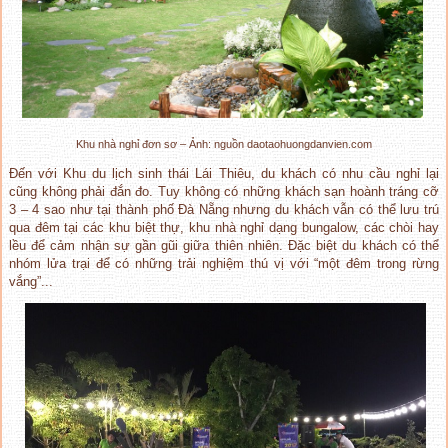
Khu nhà nghỉ đơn sơ – Ảnh: nguồn daotaohuongdanvien.com
Đến với Khu du lịch sinh thái Lái Thiêu, du khách có nhu cầu nghỉ lại
cũng không phải đắn đo. Tuy không có những khách sạn hoành tráng cỡ
3 – 4 sao như tại thành phố Đà Nẵng nhưng du khách vẫn có thể lưu trú
qua đêm tại các khu biệt thự, khu nhà nghỉ dạng bungalow, các chòi hay
lều để cảm nhận sự gần gũi giữa thiên nhiên. Đặc biệt du khách có thể
nhóm lửa trại để có những trải nghiệm thú vị với “một đêm trong rừng
vắng”...