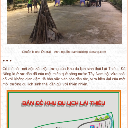
Chuẩn bị cho lửa trại – Ảnh: nguồn teambuilding-danang.com
● ● ●
Có thể nói, nét độc đáo đặc trưng của Khu du lịch sinh thái Lái Thiêu - Đà
Nẵng là ở sự dân dã của một miền quê sông nước Tây Nam bộ, vừa hoài
cổ với không gian đậm đà bản sắc văn hóa dân tộc, vừa hiện đại của một
môi trường du lịch sinh thái gần gũi với thiên nhiên.