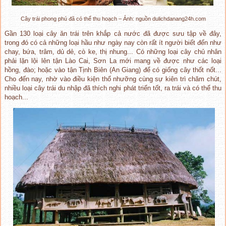
Cây trái phong phú đã có thể thu hoạch – Ảnh: nguồn dulichdanang24h.com
Gần 130 loại cây ăn trái trên khắp cả nước đã được sưu tập về đây,
trong đó có cả những loại hầu như ngày nay còn rất ít người biết đến như
chay, bứa, trâm, dủ dẻ, cò ke, thị nhung... Có những loại cây chủ nhân
phải lặn lội lên tận Lào Cai, Sơn La mới mang về được như các loại
hồng, đào; hoặc vào tận Tịnh Biên (An Giang) để có giống cây thốt nốt...
Cho đến nay, nhờ vào điều kiện thổ nhưỡng cùng sự kiên trì chăm chút,
nhiều loại cây trái du nhập đã thích nghi phát triển tốt, ra trái và có thể thu
hoạch...