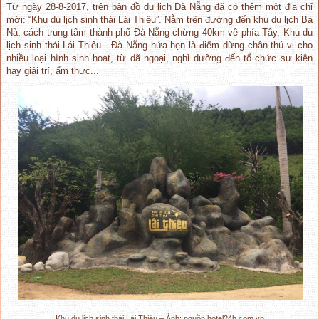
Từ ngày 28-8-2017, trên bản đồ du lịch Đà Nẵng đã có thêm một địa chỉ
mới: “Khu du lịch sinh thái Lái Thiêu”. Nằm trên đường đến khu du lịch Bà
Nà, cách trung tâm thành phố Đà Nẵng chừng 40km về phía Tây, Khu du
lịch sinh thái Lái Thiêu - Đà Nẵng hứa hẹn là điểm dừng chân thú vị cho
nhiều loại hình sinh hoạt, từ dã ngoại, nghỉ dưỡng đến tổ chức sự kiện
hay giải trí, ẩm thực...
Khu du lịch sinh thái Lái Thiêu – Ảnh: nguồn hotel24h.com.vn