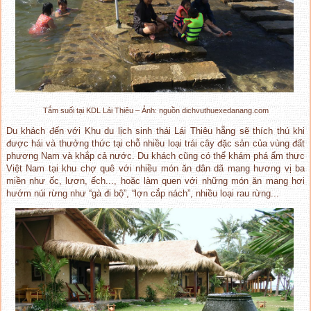
Tắm suối tại KDL Lái Thiêu – Ảnh: nguồn dichvuthuexedanang.com
Du khách đến với Khu du lịch sinh thái Lái Thiêu hẵng sẽ thích thú khi
được hái và thưởng thức tại chỗ nhiều loại trái cây đặc sản của vùng đất
phương Nam và khắp cả nước. Du khách cũng có thể khám phá ẩm thực
Việt Nam tại khu chợ quê với nhiều món ăn dân dã mang hương vị ba
miền như ốc, lươn, ếch..., hoặc làm quen với những món ăn mang hơi
hướm núi rừng như “gà đi bộ”, “lợn cắp nách”, nhiều loại rau rừng...