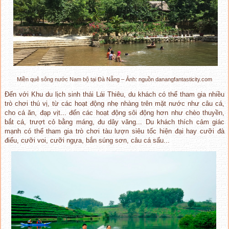
Miền quê sông nước Nam bộ tại Đà Nẵng – Ảnh: nguồn danangfantasticity.com
Đến với Khu du lịch sinh thái Lái Thiêu, du khách có thể tham gia nhiều
trò chơi thú vị, từ các hoạt động nhẹ nhàng trên mặt nước như câu cá,
cho cá ăn, đạp vịt... đến các hoạt động sôi động hơn như chèo thuyền,
bắt cá, trượt cỏ bằng máng, đu dây văng... Du khách thích cảm giác
mạnh có thể tham gia trò chơi tàu lượn siêu tốc hiện đại hay cưỡi đà
điểu, cưỡi voi, cưỡi ngựa, bắn súng sơn, câu cá sấu...