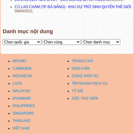
CÙ LAO CHÀM (TP. ĐÀ NẴNG) - KHU DỰ TRỮ SINH QUYỂN THẾ GIỚI
08/04/2011
Danh mục nội dung
BRUNEI
TRANG CHỦ
CAMBODIA
GIAO CẢM
INDONESIA
DÒNG THỜI SỰ
LAOS
TÌM NHANH DỊCH VỤ
MALAYSIA
TỶ GIÁ
MYANMAR
GÓC THƯ GIÃN
PHILIPPINES
SINGAPORE
THAILAND
VIỆT NAM