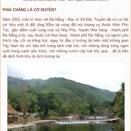
PHẢI CHĂNG LÀ CƠ DUYÊN?
Năm 2003, một trí thức trẻ Đà Nẵng - Bác sĩ Võ Đắc Truyền đã có cơ hội
sở hữu một lô đất rộng 50ha tại vùng đồi núi hoang vu thuộc thôn Phú
Túc, gần điểm cuối cùng của xã Hòa Phú, huyện Hòa Vang - thành phố
Đà Nẵng (cũ), nay thuộc xã Hòa Vang - thành phố Đà Nẵng. Là người yêu
thích cây cối và trồng trọt, ngay từ đầu ý tưởng tái hiện một không gian
Tây Nam bộ với bầu khí trong lành mát mẻ, với những dòng sông ngọn
suối trong xanh uốn khúc, với những vườn cây trái trĩu quả... đã là tiền
đề định hình khu du lịch tương lai.