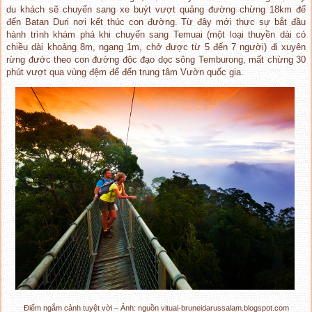
du khách sẽ chuyển sang xe buýt vượt quảng đường chừng 18km để
đến Batan Duri nơi kết thúc con đường. Từ đây mới thực sự bắt đầu
hành trình khám phá khi chuyển sang Temuai (một loại thuyền dài có
chiều dài khoảng 8m, ngang 1m, chở được từ 5 đến 7 người) đi xuyên
rừng đước theo con đường độc đạo dọc sông Temburong, mất chừng 30
phút vượt qua vùng đệm để đến trung tâm Vườn quốc gia.
Điểm ngắm cảnh tuyệt vời – Ảnh: nguồn vitual-bruneidarussalam.blogspot.com