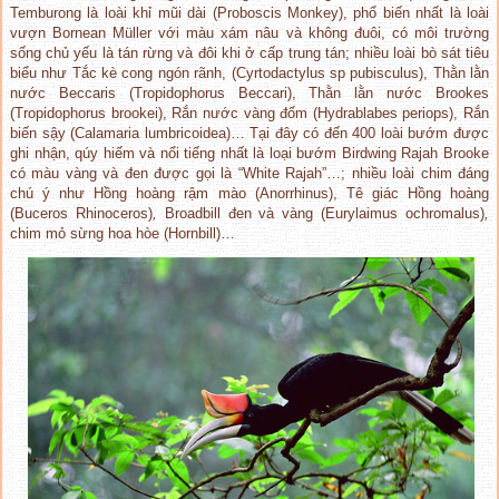
Temburong là loài khỉ mũi dài (Proboscis Monkey), phổ biến nhất là loài
vượn Bornean Müller với màu xám nâu và không đuôi, có môi trường
sống chủ yếu là tán rừng và đôi khi ở cấp trung tán; nhiều loài bò sát tiêu
biểu như Tắc kè cong ngón rãnh, (Cyrtodactylus sp pubisculus), Thằn lằn
nước Beccaris (Tropidophorus Beccari), Thằn lằn nước Brookes
(Tropidophorus brookei), Rắn nước vàng đốm (Hydrablabes periops), Rắn
biến sậy (Calamaria lumbricoidea)… Tại đây có đến 400 loài bướm được
ghi nhận, qúy hiếm và nổi tiếng nhất là loại bướm Birdwing Rajah Brooke
có màu vàng và đen được gọi là “White Rajah”…; nhiều loài chim đáng
chú ý như Hồng hoàng rậm mào (Anorrhinus), Tê giác Hồng hoàng
(Buceros Rhinoceros)
,
Broadbill đen và vàng (Eurylaimus ochromalus)
,
chim mỏ sừng hoa hòe (Hornbill)…