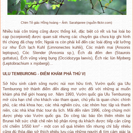
Chim Tê giác Hồng hoàng – Ảnh: Sarahjanee (nguồn flickr.com)
Nhiều loài côn trùng cũng được thống kê, đặc biệt có rết và hai loài bọ
cạp (scorpionid) được quan sát nhưng các chuyên gia chưa kịp ghi hình
thì chúng đã chạy trốn; Ngoài ra còn phải kể đến các loài động vật lưỡng
cư như Ếch lạch Kuhl (Limnonectes kuhlii), Cóc mảnh mai (Ansonis
leptopus), Cóc Slender (Ansonia sp.), Ếch đá đốm đen (Staurois
guttatus), Ếch vũng vàng bụng (Occidozyga laevis), Ếch rác lùn Mjoberg
(Leptobrachium x mjobergi)…
ULU TEMBURONG - ĐIỂM KHÁM PHÁ THÚ VỊ
Sở hữu sinh cảnh sông nước núi non hữu tình, Vườn quốc gia Ulu
Temburong trở thành điểm đến đáng mơ ước đối với những ai muốn
khám phá thế giới hoang sơ. Năm 1993, Vườn quốc gia Ulu Temburong
mở cửa hạn chế cho khách vào tham quan, chủ yếu là quan chức chính
phủ, các nhà khoa học, các nhà nghiên cứu, các nhóm học tập và thanh
niên, các nhà khai thác tour du lịch. Mãi đến năm 1996, công chúng mới
được phép vào Vườn quốc gia. Do công tác bảo tồn thiên nhiên tại
Brunei hết sức chặt chẽ nên bộ phận rừng du khách được tiếp cận cũng
chỉ chiếm 1/550 km² - một con số quá khiêm tốn nhưng chỉ bấy nhiêu
cũng đủ thỏa đáp sở thích phiêu lưu của những người đi tìm cảm giác lạ