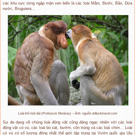
các khu vực rừng ngập mặn ven biển là các loài Mắm, Đước, Bần, Dừa
nước, Bruguiera…
Loài khỉ mũi dài (Proboscis Monkey) – Ảnh: nguồn ddlucktravel.com
Sự đa dạng về chủng loài động vật cũng đáng ngạc nhiên với các loài
động vật có vú, các loài bò sát, bướm, côn trùng và các loài chim… Loài
có vú có số lượng đông nhất thế giới tập trung tại Vườn quốc gia Ulu