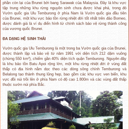
phần còn lại của Brunei bởi bang Sarawak của Malaysia. Đây là khu vực
tập trung những khu rừng nguyên sinh chưa được khai phá, trong đó
Vườn quốc gia Ulu Temburong ở phía Nam là Vườn quốc gia đầu tiên
của Brunei, một khu vực bảo tồn rừng nhiệt đới tốt nhất trên đảo Borneo,
được đánh giá là ví dụ điển hình từ chính sách bảo vệ rừng thành công
của vương quốc Brunei.
ĐA DẠNG HỆ SINH THÁI
Vườn quốc gia Ulu Temburong là một trong ba Vườn quốc gia của Brunei,
được thành lập và bảo vệ từ năm 1991 với diện tích 212 dặm vuông
(chừng 550 km²), chiếm gần 40% diện tích quận Temburong. Nguyên đây
là khu bảo tồn Batu Apoi rộng lớn, một khu rừng nhiệt đới ở vùng đất
thấp có địa hình nằm dọc theo các dòng sông chính Temburong và
Belalong tạo thành thung lũng hẹp, bao gồm các khu vực ven biển, khu
vực đồi núi trồi lên ở phía Nam có độ cao 1.800m và các vùng đất thấp
thuộc sườn núi phía Bắc.