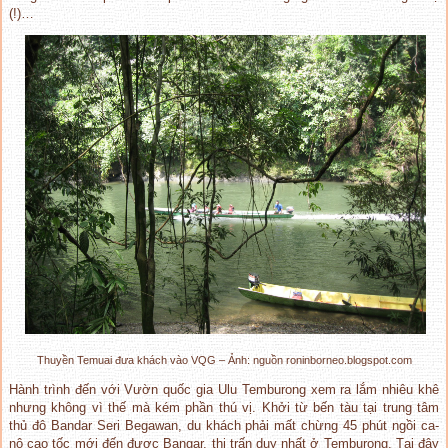
(!)…
Thuyền Temuai đưa khách vào VQG – Ảnh: nguồn roninborneo.blogspot.com
Hành trình đến với Vườn quốc gia Ulu Temburong xem ra lắm nhiêu khê
nhưng không vì thế mà kém phần thú vị. Khởi từ bến tàu tại trung tâm
thủ đô Bandar Seri Begawan, du khách phải mất chừng 45 phút ngồi ca-
nô cao tốc mới đến được Bangar, thị trấn duy nhất ở Temburong. Tại đây