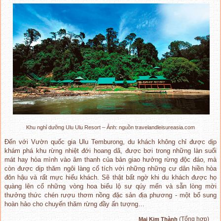
Khu nghỉ dưỡng Ulu Ulu Resort – Ảnh: nguồn travelandleisureasia.com
Đến với Vườn quốc gia Ulu Temburong, du khách không chỉ được dịp
khám phá khu rừng nhiệt đới hoang dã, được bơi trong những làn suối
mát hay hòa mình vào âm thanh của bản giao hưởng rừng độc đáo, mà
còn được dịp thăm ngôi làng cổ tích với những những cư dân hiền hòa
đôn hậu và rất mực hiếu khách. Sẽ thật bất ngờ khi du khách được họ
quàng lên cổ những vòng hoa biểu lộ sự qúy mến và sẵn lòng mời
thưởng thức chén rượu thơm nồng đặc sản địa phương - một bổ sung
hoàn hảo cho chuyến thăm rừng đầy ấn tượng…
(Tổng hợp)
Mai Kim Thành