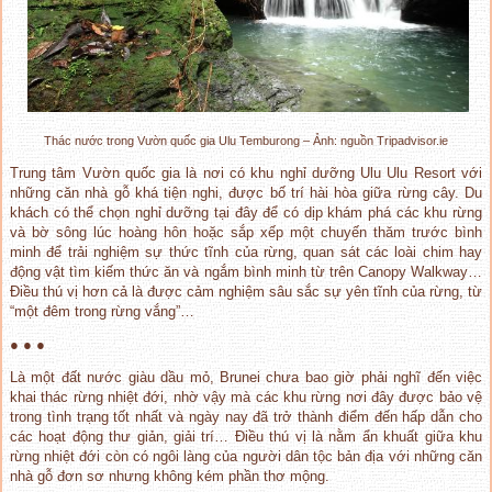
Thác nước trong Vườn quốc gia Ulu Temburong – Ảnh: nguồn Tripadvisor.ie
Trung tâm Vườn quốc gia là nơi có khu nghỉ dưỡng Ulu Ulu Resort với
những căn nhà gỗ khá tiện nghi, được bố trí hài hòa giữa rừng cây. Du
khách có thể chọn nghỉ dưỡng tại đây để có dịp khám phá các khu rừng
và bờ sông lúc hoàng hôn hoặc sắp xếp một chuyến thăm trước bình
minh để trải nghiệm sự thức tĩnh của rừng, quan sát các loài chim hay
động vật tìm kiếm thức ăn và ngắm bình minh từ trên Canopy Walkway…
Điều thú vị hơn cả là được cảm nghiệm sâu sắc sự yên tĩnh của rừng, từ
“một đêm trong rừng vắng”…
● ● ●
Là một đất nước giàu dầu mỏ, Brunei chưa bao giờ phải nghĩ đến việc
khai thác rừng nhiệt đới, nhờ vậy mà các khu rừng nơi đây được bảo vệ
trong tình trạng tốt nhất và ngày nay đã trở thành điểm đến hấp dẫn cho
các hoạt động thư giản, giải trí… Điều thú vị là nằm ẩn khuất giữa khu
rừng nhiệt đới còn có ngôi làng của người dân tộc bản địa với những căn
nhà gỗ đơn sơ nhưng không kém phần thơ mộng.