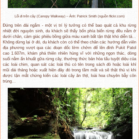
Lối đi trên cây (Canopy Walkway) – Ảnh: Patrick Smith (nguồn flickr.com)
Đứng trên đài ngắm - một vị trí lý tưởng có thể bao quát cả khu rừng
nhiệt đới nguyên sinh, du khách sẽ thấy bốn phía biển rừng đều nằm ở
dưới chân, cảm giác phiêu bồng giữa màu xanh bất tận thật khó diễn tả…
Không dừng lại ở đó, du khách còn có thể theo chân các hướng dẫn viên
địa phương vượt qua các đoạn dốc lởm chởm để lên đỉnh Pukit Patol
cao 1.607m, khám phá thiên nhiên hùng vĩ với những ngọn thác, dòng
suối nằm ẩn khuất gữa rừng cây, thưởng thức bản hòa tấu tuyệt diệu của
các loài chim, quan sát các loài thú có tên trong sách đỏ hoặc loài khỉ
mũi dài thảng hoặc xuất hiện đây đó trong tầm mắt và sẽ thật thú vị khi
được tận mắt chứng kiến các loài cây ăn thịt, loài hoa chuyên bẫy côn
trùng…