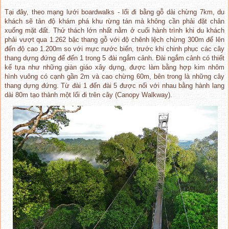
Tại đây, theo mạng lưới boardwalks - lối đi bằng gỗ dài chừng 7km, du
khách sẽ tản độ khám phá khu rừng tán mà không cần phải đặt chân
xuống mặt đất. Thử thách lớn nhất nằm ở cuối hành trình khi du khách
phải vượt qua 1.262 bậc thang gỗ với độ chênh lệch chừng 300m để lên
đến độ cao 1.200m so với mực nước biển, trước khi chinh phục các cây
thang dựng đứng để đến 1 trong 5 đài ngắm cảnh. Đài ngắm cảnh có thiết
kế tựa như những giàn giáo xây dựng, được làm bằng hợp kim nhôm
hình vuông có cạnh gần 2m và cao chừng 60m, bên trong là những cây
thang dựng đứng. Từ đài 1 đến đài 5 được nối với nhau bằng hành lang
dài 80m tạo thành một lối đi trên cây (Canopy Walkway).