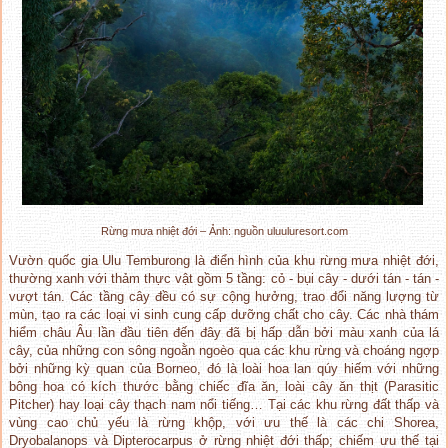
Rừng mưa nhiệt đới – Ảnh: nguồn uluuluresort.com
Vườn quốc gia Ulu Temburong là điển hình của khu rừng mưa nhiệt đới,
thường xanh với thảm thực vật gồm 5 tầng: cỏ - bụi cây - dưới tán - tán -
vượt tán. Các tầng cây đều có sự cộng hưởng, trao đổi năng lượng từ
mùn, tạo ra các loại vi sinh cung cấp dưỡng chất cho cây. Các nhà thám
hiểm châu Âu lần đầu tiên đến đây đã bị hấp dẫn bởi màu xanh của lá
cây, của những con sông ngoằn ngoèo qua các khu rừng và choáng ngợp
bởi những kỳ quan của Borneo, đó là loài hoa lan qúy hiếm với những
bông hoa có kích thước bằng chiếc đĩa ăn, loài cây ăn thịt (Parasitic
Pitcher) hay loại cây thạch nam nổi tiếng… Tại các khu rừng đất thấp và
vùng cao chủ yếu là rừng khộp, với ưu thế là các chi Shorea,
Dryobalanops và Dipterocarpus ở rừng nhiệt đới thấp; chiếm ưu thế tại