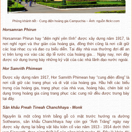
Phòng khánh tiết - Cung điện hoàng gia Campuchia – Ảnh: nguồn flickr.com
H
orsamran
P
hirun
Horsamran Phirun hay “điện nghỉ yên tĩnh” được xây dựng năm 1917, là
nơi nghỉ ngơi và thư giản của hoàng gia, đồng thời cũng là nơi cất giữ
các loại nhạc cụ và đạo cụ biểu diễn. Tại đây nhà vua thường đợi để an
vị trên lưng voi vào các dịp lễ rước của hoàng gia… Ngày nay, nơi đây
được sử dụng trưng bày những kỷ vật của các nhà lãnh đạo nước ngoài.
Hor Samrith Phimean
Được xây dựng năm 1917, Hor Samrith Phimean hay “cung điện đồng” là
nơi cất giữ các trang phục và di vật của hoàng gia. Hầu hết các biểu
trưng của hoàng gia, trang phục của nhà vua, hoàng hậu, chén bát sử
dụng trong hoàng gia cùng trang phục các cung nữ đều được trưng bày
tại đây.
S
ân kh
ấ
u
Preah Tineah C
hanchhay
a - Monk
Nguyên là một công trình bằng gỗ có mặt trước hướng ra đường
Sothearos, sân khấu Chanchhaya hay còn gọi “Ánh Trăng” ngày nay
được xây dựng lại bằng vật liệu kiên cố vào năm 1913 - 1914 dưới thời