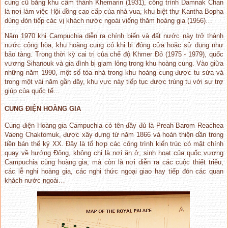
cung cũ bằng khu cấm thành Khemarin (1931), công trình Damnak Chan
là nơi làm việc Hội đồng cao cấp của nhà vua, khu biệt thự Kantha Bopha
dùng đón tiếp các vị khách nước ngoài viếng thăm hoàng gia (1956)…
Năm 1970 khi Campuchia diễn ra chính biến và đất nước này trở thành
nước cộng hòa, khu hoàng cung có khi bị đóng cửa hoặc sử dụng như
bảo tàng. Trong thời kỳ cai trị của chế độ Khmer Đỏ (1975 - 1979), quốc
vương Sihanouk và gia đình bị giam lỏng trong khu hoàng cung. Vào giữa
những năm 1990, một số tòa nhà trong khu hoàng cung được tu sửa và
trong một vài năm gần đây, khu vực này tiếp tục được trùng tu với sự trợ
giúp của quốc tế…
CUNG ĐIỆN HOÀNG GIA
Cung điện Hoàng gia Campuchia có tên đầy đủ là Preah Barom Reachea
Vaeng Chaktomuk, được xây dựng từ năm 1866 và hoàn thiện dần trong
tiền bán thế kỷ XX. Đây là tổ hợp các công trình kiến trúc có mặt chính
quay về hướng Đông, không chỉ là nơi ăn ở, sinh hoạt của quốc vương
Campuchia cùng hoàng gia, mà còn là nơi diễn ra các cuộc thiết triều,
các lễ nghi hoàng gia, các nghi thức ngoại giao hay tiếp đón các quan
khách nước ngoài…