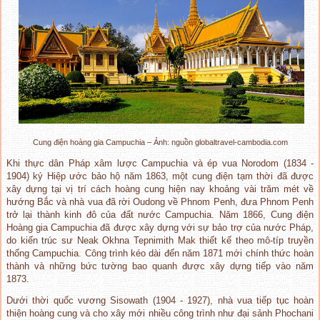
Cung điện hoàng gia Campuchia – Ảnh: nguồn globaltravel-cambodia.com
Khi thực dân Pháp xâm lược Campuchia và ép vua Norodom (1834 -
1904) ký Hiệp ước bảo hộ năm 1863, một cung điện tạm thời đã được
xây dựng tại vị trí cách hoàng cung hiện nay khoảng vài trăm mét về
hướng Bắc và nhà vua đã rời Oudong về Phnom Penh, đưa Phnom Penh
trở lại thành kinh đô của đất nước Campuchia. Năm 1866, Cung điện
Hoàng gia Campuchia đã được xây dựng với sự bảo trợ của nước Pháp,
do kiến trúc sư Neak Okhna Tepnimith Mak thiết kế theo mô-típ truyền
thống Campuchia. Công trình kéo dài đến năm 1871 mới chính thức hoàn
thành và những bức tường bao quanh được xây dựng tiếp vào năm
1873.
Dưới thời quốc vương Sisowath (1904 - 1927), nhà vua tiếp tục hoàn
thiện hoàng cung và cho xây mới nhiều công trình như đại sảnh Phochani