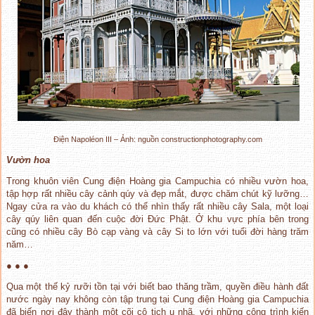
Điện Napoléon III – Ảnh: nguồn constructionphotography.com
V
ư
ờ
n hoa
Trong khuôn viên Cung điện Hoàng gia Campuchia có nhiều vườn hoa,
tập hợp rất nhiều cây cảnh qúy và đẹp mắt, được chăm chút kỹ lưỡng…
Ngay cửa ra vào du khách có thể nhìn thấy rất nhiều cây Sala, một loại
cây qúy liên quan đến cuộc đời Đức Phật. Ở khu vực phía bên trong
cũng có nhiều cây Bò cạp vàng và cây Si to lớn với tuổi đời hàng trăm
năm…
● ● ●
Qua một thế kỷ rưỡi tồn tại với biết bao thăng trầm, quyền điều hành đất
nước ngày nay không còn tập trung tại Cung điện Hoàng gia Campuchia
đã biến nơi đây thành một cõi cô tịch u nhã, với những công trình kiến