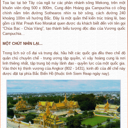
Tọa lạc tại bờ Tây của ngã tư các phân nhánh sông Mekong, trên một
khuôn viên rộng 500 x 800m, Cung điện Hoàng gia Campuchia có cổng
chính nằm trên đường Sothearos nhìn ra bờ sông, cách đường 240
khoảng 100m về hướng Bắc. Đây là một quần thể kiến trúc tráng lệ, bao
gồm cả Wat Preah Keo Morakat quen được du khách biết đến với tên gọi
“Chùa Bạc - Chùa Vàng”, tạo thành biểu tượng độc đáo của Vương quốc
Campuchia…
MỘT CHÚT NHÌN LẠI...
Trong lịch sử cổ đại và trung đại, hầu hết các quốc gia đều theo chế độ
quân chủ chuyên chế - trung ương tập quyền, vì vậy hoàng cung là nơi
linh thiêng nhất, tập trung bộ máy lãnh đạo - quyền lực của một quốc gia.
Vào thời kỳ thịnh vượng của Angkor (802 - 1431), kinh đô của đế chế này
được đặt tại phía Bắc Biển Hồ (thuộc tỉnh Siem Reap ngày nay).