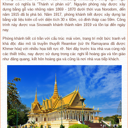
Khmer có nghĩa là “Thánh vi phán xử”. Nguyên phòng này được xây
dựng bằng gỗ vào những năm 1869 - 1870 dưới thời vua Norodom, đến
năm 1915 đã bị phá bỏ. Năm 1917, phòng khánh tiết được xây dựng lại
bằng vật liệu kiên cố với diện tích 30 x 60m, có đỉnh tháp cao 59m. Công
trình này được vua Sisowath khánh thành năm 1919 và tồn tại đến ngày
nay.
Phòng khánh tiết có trần với cấu trúc mái vòm, trang trí một bức tranh vẽ
khá độc đáo mô tả truyền thuyết Reamker (sử thi Ramayana đã được
Khmer hóa) với nhiều họa tiết rực rỡ. Nơi đây trước kia nhà vua cùng nội
các thiết triều, nay được sử dụng trong các nghi lễ hoàng gia và tôn giáo
như đăng quang, kết hôn hoàng gia và cũng là nơi nhà vua tiếp khách.