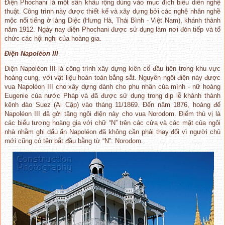
Điện Phochani là một sân khấu rộng dùng vào mục đích biểu diễn nghệ
thuật. Công trình này được thiết kế và xây dựng bởi các nghệ nhân nghề
mộc nổi tiếng ở làng Diệc (Hưng Hà, Thái Bình - Việt Nam), khánh thành
năm 1912. Ngày nay điện Phochani được sử dụng làm nơi đón tiếp và tổ
chức các hội nghị của hoàng gia.
Đ
i
ệ
n
N
apol
é
on
III
Điện Napoléon III là công trình xây dựng kiên cố đầu tiên trong khu vực
hoàng cung, với vật liệu hoàn toàn bằng sắt. Nguyên ngôi điện này được
vua Napoléon III cho xây dựng dành cho phu nhân của mình - nữ hoàng
Eugenie của nước Pháp và đã được sử dụng trong dịp lễ khánh thành
kênh đào Suez (Ai Cập) vào tháng 11/1869. Đến năm 1876, hoàng đế
Napoléon III đã gởi tặng ngôi điện này cho vua Norodom. Điểm thú vị là
các biểu tượng hoàng gia với chữ “N” trên các cửa và các mặt của ngôi
nhà nhằm ghi dấu ấn Napoléon đã không cần phải thay đổi vì người chủ
mới cũng có tên bắt đầu bằng từ “N”: Norodom.