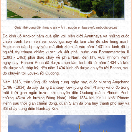
Quần thể cung điện hoàng gia – Ảnh: nguồn embassyofcambodia.org.nz
Do kinh đô Angkor nằm quá gần với biên giới Ayutthaya và những cuộc
chiến tranh liên miên với quốc gia này đã làm cho đế chế hùng mạnh
Angkorian dần bị suy yếu mà đỉnh điểm là vào năm 1431 khi kinh đô bị
người Ayutthaya chiếm được và đốt phá, buộc vua Borommaracha II
(1393 - 1463) phải tháo chạy về phía Nam, đến khu vực Phnom Penh
ngày nay. Phnom Penh đã được chọn làm kinh đô từ năm 1434 và kéo
dài được vài thập kỷ, đến năm 1494 kinh đô được chuyển tới Basan, sau
đó chuyển tới Lovek, rồi Oudong.
Năm 1813, trên vùng đất hoàng cung ngày nay, quốc vương Angchang
(1796 - 1834) đã xây dựng Banteay Kev (cung điện Pha-lê) và ở đó trong
một thời gian ngắn trước khi chuyển đến Oudong (cách Phnom Penh
chừng 45km về hướng Đông Nam). Năm 1834 khi rút lui khỏi Phnom
Penh sau thời gian chiếm đóng, quân Siam đã phá hủy thành phố này và
đốt cháy cung điện Banteay Kev.