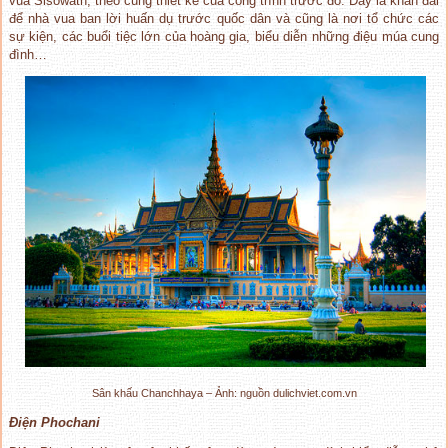
vua Sisowath, theo cùng thiết kế của công trình trước đó. Đây là khán đài
để nhà vua ban lời huấn dụ trước quốc dân và cũng là nơi tổ chức các
sự kiện, các buổi tiệc lớn của hoàng gia, biểu diễn những điệu múa cung
đình…
Sân khấu Chanchhaya – Ảnh: nguồn dulichviet.com.vn
Đ
i
ệ
n
P
hochani