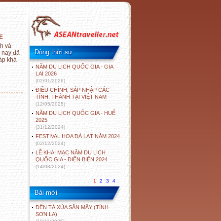
E
nh và
Dòng thời sự
n nay đã
sáp khá
NĂM DU LỊCH QUỐC GIA - GIA
LAI 2026
(02/01/2026)
ĐIỀU CHỈNH, SÁP NHẬP CÁC
TỈNH, THÀNH TẠI VIỆT NAM
(12/05/2025)
NĂM DU LỊCH QUỐC GIA - HUẾ
2025
(31/12/2024)
FESTIVAL HOA ĐÀ LẠT NĂM 2024
(02/12/2024)
LỄ KHAI MẠC NĂM DU LỊCH
QUỐC GIA - ĐIỆN BIÊN 2024
(14/03/2024)
1
2
3
4
Bài mới
ĐẾN TÀ XÙA SĂN MÂY (TỈNH
SƠN LA)