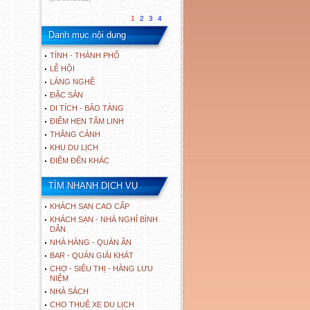
1
2
3
4
Danh mục nội dung
TỈNH - THÀNH PHỐ
LỄ HỘI
LÀNG NGHỀ
ĐẶC SẢN
DI TÍCH - BẢO TÀNG
ĐIỂM HẸN TÂM LINH
THẮNG CẢNH
KHU DU LỊCH
ĐIỂM ĐẾN KHÁC
TÌM NHANH DỊCH VỤ
KHÁCH SẠN CAO CẤP
KHÁCH SẠN - NHÀ NGHỈ BÌNH
DÂN
NHÀ HÀNG - QUÁN ĂN
BAR - QUÁN GIẢI KHÁT
CHỢ - SIÊU THỊ - HÀNG LƯU
NIỆM
NHÀ SÁCH
CHO THUÊ XE DU LỊCH