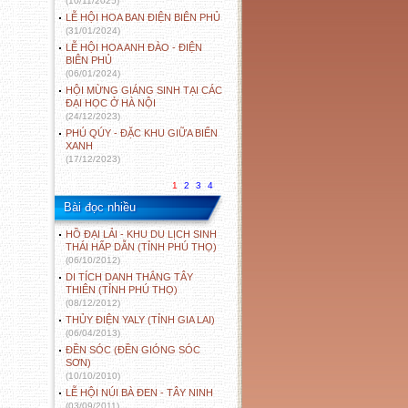
(10/11/2025)
LỄ HỘI HOA BAN ĐIỆN BIÊN PHỦ
(31/01/2024)
LỄ HỘI HOA ANH ĐÀO - ĐIỆN
BIÊN PHỦ
(06/01/2024)
HỘI MỪNG GIÁNG SINH TẠI CÁC
ĐẠI HỌC Ở HÀ NỘI
(24/12/2023)
PHÚ QÚY - ĐẶC KHU GIỮA BIỂN
XANH
(17/12/2023)
1
2
3
4
Bài đọc nhiều
HỒ ĐẠI LẢI - KHU DU LỊCH SINH
THÁI HẤP DẪN (TỈNH PHÚ THỌ)
(06/10/2012)
DI TÍCH DANH THẮNG TÂY
THIÊN (TỈNH PHÚ THỌ)
(08/12/2012)
THỦY ĐIỆN YALY (TỈNH GIA LAI)
(06/04/2013)
ĐỀN SÓC (ĐỀN GIÓNG SÓC
SƠN)
(10/10/2010)
LỄ HỘI NÚI BÀ ĐEN - TÂY NINH
(03/09/2011)