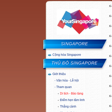
SINGAPORE
Cộng hòa Singapore
THỦ ĐÔ SINGAPORE
Giới thiệu
Văn hóa - Lễ hội
Tham quan
Di tích - Bảo tàng
Điểm hẹn tâm linh
Thắng cảnh