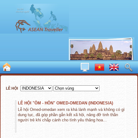
LỄ HỘI
LỄ HỘI "ÔM - HÔN" OMED-OMEDAN (INDONESIA)
Lễ hội Omed-omedan xem ra khá lành mạnh và không có gì
dung tục, đã góp phần gắn kết xã hội, nâng đỡ tinh thần
người trẻ khi chắp cánh cho tình yêu thăng hoa…