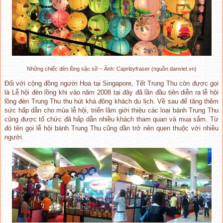
Những chiếc đèn lồng sặc sỡ – Ảnh: Capribyfraser (nguồn danviet.vn)
Đối với cộng đồng người Hoa tại Singapore, Tết Trung Thu còn được gọi
là Lễ hội đèn lồng khi vào năm 2008 tại đây đã lần đầu tiên diễn ra lễ hội
lồng đèn Trung Thu thu hút khá đông khách du lịch. Về sau để tăng thêm
sức hấp dẫn cho mùa lễ hội, triển lãm giới thiệu các loại bánh Trung Thu
cũng được tổ chức đã hấp dẫn nhiều khách tham quan và mua sắm. Từ
đó tên gọi lễ hội bánh Trung Thu cũng dần trở nên quen thuộc với nhiều
người.