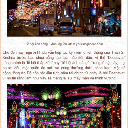
Lễ hội Ánh sáng – Ảnh: nguồn latest.yoursingapore.com
Cho đến nay, người Hindu vẫn tiếp tục kỷ niệm chiến thắng của Thần Sri
Krishna trước bạo chúa bằng tập tục thắp đèn dầu, vì thế “Deepavali”
cũng chính là “lễ hội thắp đèn” hay “lễ hội ánh sáng”. Trong lễ hội này, mọi
người đều mặc quần áo mới và cùng thưởng thức bánh kẹo. Một số
cộng đồng Ấn Độ còn bắt đầu tính năm tài chính từ ngày lễ hội Deepavati
vì họ tin rằng làm như vậy sẽ mang lại sự may mắn và thịnh vượng.