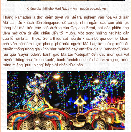
Không gian hội chợ Hari Raya – Ảnh: nguồn osc.edu.vn
Tháng Ramadan là thời điểm tuyệt vời để trải nghiệm văn hóa và di sản
Mã Lai. Du khách đến Singapore sẽ có dịp nhìn ngắm các con phố rực
sáng bắt mắt trên các ngả đường của Geylang Serai, nơi các phiên chợ
đêm mở cửa từ đầu chiều đến tối muộn. Một trong những nét hấp dẫn
của lễ hội là ẩm thực. Sẽ là thiếu sót nếu du khách bỏ qua cơ hội khám
phá văn hóa ẩm thực phong phú của người Mã Lai, từ những món ăn
truyền thống trong gia đình như món bò cay om tẩm gia vị “rendang”, cà-ri
rau quả “sayur lodeh”, bánh gạo Mã Lai “ketupat” đến các món quà vặt
truyền thống như “kueh-kueh”, bánh “ondeh-ondeh” nhân đường cọ, món
tráng miệng “putu piring” hấp với nhân dừa bào…