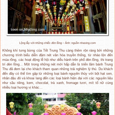
Lộng lẫy với những chiếc đèn lồng – Ảnh: nguồn nhasing.com
Không khí tưng bừng của Tết Trung Thu càng thêm rộn ràng bởi những
chương trình biểu diễn đậm nét văn hóa truyền thống, từ nhào lộn đến
múa rồng, các hoạt động lễ hội như diễu hành trên phố đèn lồng, thi trang
trí đèn lồng… Một trong những nét mới hấp dẫn là triển lãm bánh Trung
Thu đã đem lại cho khách tham quan những trải nghiệm lý thú. Du khách
đến đây có thể tìm gặp từ những loại bánh nguyên thủy với bột hạt sen,
nhân đậu đỏ và khoai lang đến các loại bánh hiện đại với các nguyên liệu
như sầu riêng, kem, chocolat, trà xanh, fromage tươi, mít tố nữ cùng
nhiều loại hương vị khác…