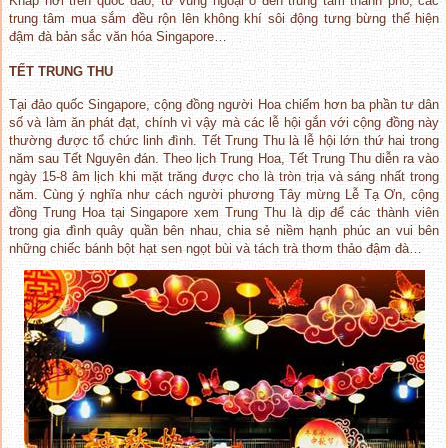
Khắp nơi trên quốc đảo, từ vùng ngoại ô đến trung tâm thành phố, các
trung tâm mua sắm đều rộn lên không khí sôi động tưng bừng thể hiện
đậm đà bản sắc văn hóa Singapore…
TẾT TRUNG THU
Tại đảo quốc Singapore, cộng đồng người Hoa chiếm hơn ba phần tư dân
số và làm ăn phát đạt, chính vì vậy mà các lễ hội gắn với cộng đồng này
thường được tổ chức linh đình. Tết Trung Thu là lễ hội lớn thứ hai trong
năm sau Tết Nguyên đán. Theo lịch Trung Hoa, Tết Trung Thu diễn ra vào
ngày 15-8 âm lịch khi mặt trăng được cho là tròn trịa và sáng nhất trong
năm. Cùng ý nghĩa như cách người phương Tây mừng Lễ Tạ Ơn, cộng
đồng Trung Hoa tại Singapore xem Trung Thu là dịp để các thành viên
trong gia đình quây quần bên nhau, chia sẻ niềm hạnh phúc an vui bên
những chiếc bánh bột hạt sen ngọt bùi và tách trà thơm thảo đậm đà…