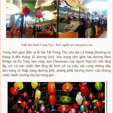
Triển lãm bánh Trung Thu – Ảnh: nguồn ion.vnexpress.net
Trong thời gian diễn ra lễ hội Tết Trung Thu kéo dài cả tháng (thường từ
tháng 9 đến tháng 10 dương lịch), khu trung tâm gồm hai đường New
Bridge và Eu Tong Sen chạy qua Chinatown của người Hoa trở nên lộng
lẫy với cả vạn chiếc đèn lồng đủ kích cỡ và màu sắc cùng những dãy
đèn trang trí thắp sáng đường phố, phảng phất hương thơm của những
chiếc bánh nướng tỏa lan trong gió…