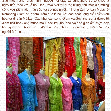
Sau một tháng “chay tịnh”, người Hồi giáo tại Singapore sẽ tổ chức 3
ngày tiếp theo với lễ hội Hari Raya Aidilfitri tưng bừng như một dịp mừng
công với rất nhiều màu sắc và sự náo nhiệt… Trung tâm Di sản Malay ở
Kampong Glam sẽ là tâm điểm của lễ hội với các hoạt động biểu diễn văn
hóa và di sản Mã Lai. Các khu Kampong Glam và Geylang Serai được tô
điểm bởi hoa đăng muôn màu, các khu hội chợ và các gian ẩm thực bày
bán quần áo, trang sức, đồ thủ công, hàng lưu niệm…, thức ăn của
người Mã Lai.