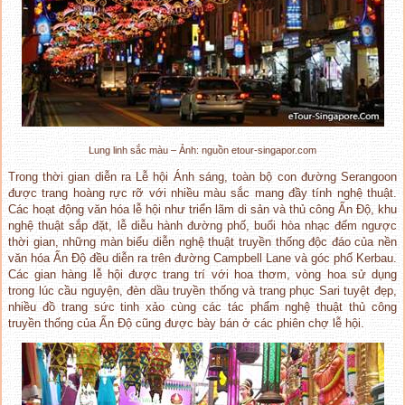
Lung linh sắc màu – Ảnh: nguồn etour-singapor.com
Trong thời gian diễn ra Lễ hội Ánh sáng, toàn bộ con đường Serangoon
được trang hoàng rực rỡ với nhiều màu sắc mang đầy tính nghệ thuật.
Các hoạt động văn hóa lễ hội như triển lãm di sản và thủ công Ấn Độ, khu
nghệ thuật sắp đặt, lễ diễu hành đường phố, buổi hòa nhạc đếm ngược
thời gian, những màn biểu diễn nghệ thuật truyền thống độc đáo của nền
văn hóa Ấn Độ đều diễn ra trên đường Campbell Lane và góc phố Kerbau.
Các gian hàng lễ hội được trang trí với hoa thơm, vòng hoa sử dụng
trong lúc cầu nguyện, đèn dầu truyền thống và trang phục Sari tuyệt đẹp,
nhiều đồ trang sức tinh xảo cùng các tác phẩm nghệ thuật thủ công
truyền thống của Ấn Độ cũng được bày bán ở các phiên chợ lễ hội.