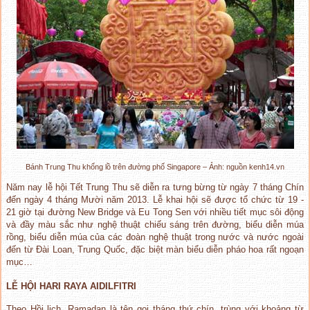
Bánh Trung Thu khổng lồ trên đường phố Singapore – Ảnh: nguồn kenh14.vn
Năm nay lễ hội Tết Trung Thu sẽ diễn ra tưng bừng từ ngày 7 tháng Chín
đến ngày 4 tháng Mười năm 2013. Lễ khai hội sẽ được tổ chức từ 19 -
21 giờ tại đường New Bridge và Eu Tong Sen với nhiều tiết mục sôi động
và đầy màu sắc như nghệ thuật chiếu sáng trên đường, biểu diễn múa
rồng, biểu diễn múa của các đoàn nghệ thuật trong nước và nước ngoài
đến từ Đài Loan, Trung Quốc, đặc biệt màn biểu diễn pháo hoa rất ngoạn
mục…
LỄ HỘI HARI RAYA AIDILFITRI
Theo Hồi lịch, Ramadan là tên gọi tháng thứ chín, trùng với khoảng từ