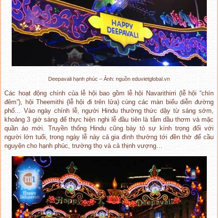
Deepavali hạnh phúc – Ảnh: nguồn eduvietglobal.vn
Các hoạt động chính của lễ hội bao gồm lễ hội Navarithirri (lễ hội “chín
đêm”), hội Theemithi (lễ hội đi trên lửa) cùng các màn biểu diễn đường
phố… Vào ngày chính lễ, người Hindu thường thức dậy từ sáng sớm,
khoảng 3 giờ sáng để thực hiện nghi lễ đầu tiên là tắm dầu thơm và mặc
quần áo mới. Truyền thống Hindu cũng bày tỏ sự kính trọng đối với
người lớn tuổi, trong ngày lễ này cả gia đình thường tới đền thờ để cầu
nguyện cho hạnh phúc, trường thọ và cả thịnh vượng…