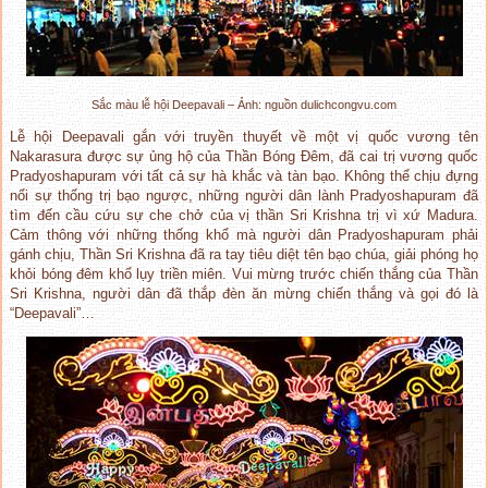
Sắc màu lễ hội Deepavali – Ảnh: nguồn dulichcongvu.com
Lễ hội Deepavali gắn với truyền thuyết về một vị quốc vương tên
Nakarasura được sự ủng hộ của Thần Bóng Đêm, đã cai trị vương quốc
Pradyoshapuram với tất cả sự hà khắc và tàn bạo. Không thể chịu đựng
nổi sự thống trị bạo ngược, những người dân lành Pradyoshapuram đã
tìm đến cầu cứu sự che chở của vị thần Sri Krishna trị vì xứ Madura.
Cảm thông với những thống khổ mà người dân Pradyoshapuram phải
gánh chịu, Thần Sri Krishna đã ra tay tiêu diệt tên bạo chúa, giải phóng họ
khỏi bóng đêm khổ lụy triền miên. Vui mừng trước chiến thắng của Thần
Sri Krishna, người dân đã thắp đèn ăn mừng chiến thắng và gọi đó là
“Deepavali”…