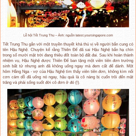
Lễ hội Tết Trung Thu – Ảnh: nguồn latest.yoursingapore.com
Tết Trung Thu gắn với một truyền thuyết khá thú vị về người bắn cung có
tên Hậu Nghệ. Chuyện kể rằng Thiên Đế đã sai Hậu Nghệ bắn hạ chín
trong số mười mặt trời đang thiêu đốt toàn bộ đất đai. Sau khi hoàn thành
nhiệm vụ, Hậu Nghệ được Thiên Đế ban tặng một viên tiên đơn trường
sinh bất tử nhưng anh đã không uống ngay mà đem cất để dành. Một
hôm Hằng Nga - vợ của Hậu Nghệ tìm thấy viên tiên đơn, không kìm nổi
cơn cám dỗ đã uống nó ngay, hậu quả là cô nàng bị cuốn trôi đến mặt
trăng và phải sống suốt đời cô đơn ở đó (!).