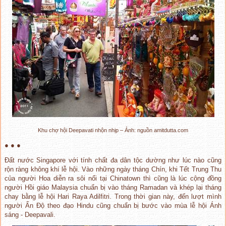
Khu chợ hội Deepavati nhộn nhịp – Ảnh: nguồn amitdutta.com
● ● ●
Đất nước Singapore với tính chất đa dân tộc dường như lúc nào cũng
rộn ràng không khí lễ hội. Vào những ngày tháng Chín, khi Tết Trung Thu
của người Hoa diễn ra sôi nổi tại Chinatown thì cũng là lúc cộng đồng
người Hồi giáo Malaysia chuẩn bị vào tháng Ramadan và khép lại tháng
chay bằng lễ hội Hari Raya Adilfitri. Trong thời gian này, đến lượt mình
người Ấn Độ theo đạo Hindu cũng chuẩn bị bước vào mùa lễ hội Ánh
sáng - Deepavali.