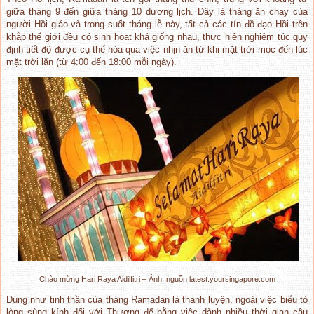
giữa tháng 9 đến giữa tháng 10 dương lịch. Đây là tháng ăn chay của
người Hồi giáo và trong suốt tháng lễ này, tất cả các tín đồ đạo Hồi trên
khắp thế giới đều có sinh hoạt khá giống nhau, thực hiện nghiêm túc quy
định tiết độ được cụ thể hóa qua việc nhịn ăn từ khi mặt trời mọc đến lúc
mặt trời lặn (từ 4:00 đến 18:00 mỗi ngày).
Chào mừng Hari Raya Aidilfitri – Ảnh: nguồn latest.yoursingapore.com
Đúng như tinh thần của tháng Ramadan là thanh luyện, ngoài việc biểu tỏ
lòng sùng kính đối với Thượng đế bằng việc dành nhiều thời gian cầu