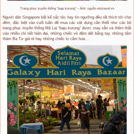
Trang phục truyền thống “baju kurung” – Ảnh: nguồn etstravel.vn
Người dân Singapore bất kể sắc tộc hay tín ngưỡng đều rất thích tới chợ
đêm, đặc biệt vào cuối tuần để mua các vật dụng cần thiết như các bộ
trang phục truyền thống Mã Lai “baju kurung” được may sẵn và thêm thắt
vào nhiều chi tiết hiện đại, những chiếc vỏ đệm dệt bằng tay, những tấm
thảm Ba Tư giá rẻ hay những chiếc lọ cắm hoa…