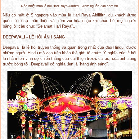
Náo nhiệt mùa lễ hội Hari Raya Aidilfitri – Ảnh: nguồn 24h.com.vn
Nếu có mặt ở Singapore vào mùa lễ Hari Raya Aidilfitri, du khách đừng
quên tỏ rõ sự thân thiện và niềm vui hòa nhập khi chào hỏi mọi người
bằng lời cầu chúc “Selamat Hari Raya”…
DEEPAVALI - LỄ HỘI ÁNH SÁNG
Deepavali là lễ hội truyền thống và quan trọng nhất của đạo Hindu, được
những người Hindu mộ đạo trên khắp thế giới tổ chức. Ý nghĩa của lễ hội
là nhằm tôn vinh sự chiến thắng của cái thiện trước cái ác, của ánh sáng
trước bóng tối. Deepavali có nghĩa đen là “hàng ánh sáng”.