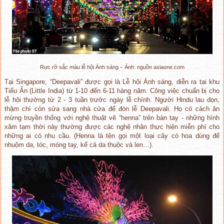
Rực rỡ sắc màu lễ hội Ánh sáng – Ảnh: nguồn asiaone.com
Tại Singapore, “Deepavali” được gọi là Lễ hội Ánh sáng, diễn ra tại khu
Tiểu Ấn (Little India) từ 1-10 đến 6-11 hàng năm. Công việc chuẩn bị cho
lễ hội thường từ 2 - 3 tuần trước ngày lễ chính. Người Hindu lau dọn,
thậm chí còn sửa sang nhà cửa để đón lễ Deepavali. Họ có cách ăn
mừng truyền thống với nghệ thuật vẽ “henna” trên bàn tay - những hình
xăm tạm thời này thường được các nghệ nhân thực hiện miễn phí cho
những ai có nhu cầu. (Henna là tên gọi một loại cây có hoa dùng để
nhuộm da, tóc, móng tay, kể cả da thuộc và len…).