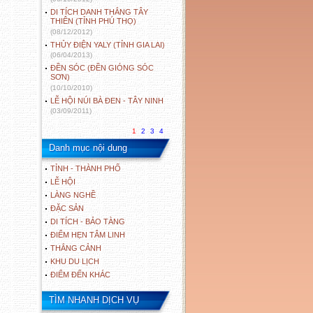
DI TÍCH DANH THẮNG TÂY
THIÊN (TỈNH PHÚ THỌ)
(08/12/2012)
THỦY ĐIỆN YALY (TỈNH GIA LAI)
(06/04/2013)
ĐỀN SÓC (ĐỀN GIÓNG SÓC
SƠN)
(10/10/2010)
LỄ HỘI NÚI BÀ ĐEN - TÂY NINH
(03/09/2011)
1
2
3
4
Danh mục nội dung
TỈNH - THÀNH PHỐ
LỄ HỘI
LÀNG NGHỀ
ĐẶC SẢN
DI TÍCH - BẢO TÀNG
ĐIỂM HẸN TÂM LINH
THẮNG CẢNH
KHU DU LỊCH
ĐIỂM ĐẾN KHÁC
TÌM NHANH DỊCH VỤ