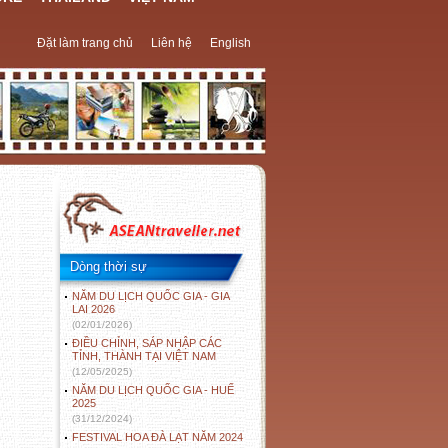
Đặt làm trang chủ
Liên hệ
English
Dòng thời sự
NĂM DU LỊCH QUỐC GIA - GIA
LAI 2026
(02/01/2026)
ĐIỀU CHỈNH, SÁP NHẬP CÁC
TỈNH, THÀNH TẠI VIỆT NAM
(12/05/2025)
NĂM DU LỊCH QUỐC GIA - HUẾ
2025
(31/12/2024)
FESTIVAL HOA ĐÀ LẠT NĂM 2024