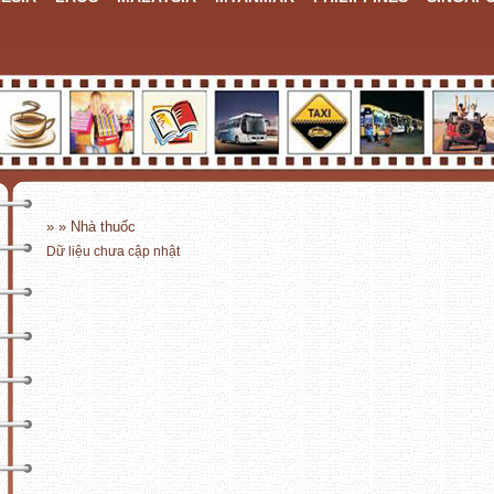
» » Nhà thuốc
Dữ liệu chưa cập nhật