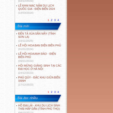
(02/12/2024)
LỄ KHAI MẠC NĂM DU LỊCH
QUỐC GIA - ĐIỆN BIÊN 2024
(14/03/2024)
1
2
3
4
Bài mới
ĐẾN TÀ XÙA SĂN MÂY (TỈNH
SƠN LA)
(10/11/2025)
LỄ HỘI HOA BAN ĐIỆN BIÊN PHỦ
(31/01/2024)
LỄ HỘI HOA ANH ĐÀO - ĐIỆN
BIÊN PHỦ
(06/01/2024)
HỘI MỪNG GIÁNG SINH TẠI CÁC
ĐẠI HỌC Ở HÀ NỘI
(24/12/2023)
PHÚ QÚY - ĐẶC KHU GIỮA BIỂN
XANH
(17/12/2023)
1
2
3
4
Bài đọc nhiều
HỒ ĐẠI LẢI - KHU DU LỊCH SINH
THÁI HẤP DẪN (TỈNH PHÚ THỌ)
(06/10/2012)