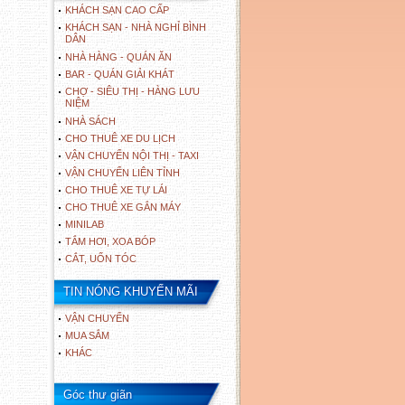
KHÁCH SẠN CAO CẤP
KHÁCH SẠN - NHÀ NGHỈ BÌNH
DÂN
NHÀ HÀNG - QUÁN ĂN
BAR - QUÁN GIẢI KHÁT
CHỢ - SIÊU THỊ - HÀNG LƯU
NIỆM
NHÀ SÁCH
CHO THUÊ XE DU LỊCH
VẬN CHUYỂN NỘI THỊ - TAXI
VẬN CHUYỂN LIÊN TỈNH
CHO THUÊ XE TỰ LÁI
CHO THUÊ XE GẮN MÁY
MINILAB
TẮM HƠI, XOA BÓP
CẮT, UỐN TÓC
TIN NÓNG KHUYẾN MÃI
VẬN CHUYỂN
MUA SẮM
KHÁC
Góc thư giãn