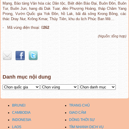
Mạng, Bảo tàng Văn hóa các Dân tộc, Biệt điện Bảo Đại, Buôn Đôn, Buôn
Tur, Buôn Jun, hang đá Dak Tuar, đèo Phượng Hoàng, tháp Chăm Yang
Prong, Vườn Quốc gia Yok Đôn, hồ Lak, bãi đá sông Krong Bông, các
thác Dray Nur, Krông Kmar, Thủy Tiên, khu du lịch Phúc Ban Mê…
- Mã vùng điện thoại: 0
262
(Nguồn: tổng hợp)
Danh mục nội dung
BRUNEI
TRANG CHỦ
CAMBODIA
GIAO CẢM
INDONESIA
DÒNG THỜI SỰ
LAOS
TÌM NHANH DỊCH VỤ