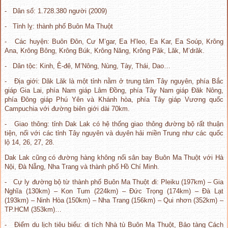
- Dân số: 1.728.380 người (2009)
- Tỉnh lỵ: thành phố Buôn Ma Thuột
- Các huyện: Buôn Đôn, Cư M’gar, Ea H’leo, Ea Kar, Ea Soúp, Krông
Ana, Krông Bông, Krông Búk, Krông Năng, Krông Păk, Lăk, M’drăk.
- Dân tộc: Kinh, Ê-đê, M’Nông, Nùng, Tày, Thái, Dao…
- Địa giới:
Dăk Lăk là một tỉnh nằm ở trung tâm Tây nguyên, phía Bắc
giáp Gia Lai, phía Nam giáp Lâm Đồng, phía Tây Nam giáp Đăk Nông,
phía Đông giáp Phú Yên và Khánh hòa, phía Tây giáp Vương quốc
Campuchia với đường biên giới dài 70km.
- Giao thông: tỉnh Dak Lak có hệ thống giao thông đường bộ rất thuận
tiện, nối với các tỉnh Tây nguyên và duyên hải miền Trung như các quốc
lộ 14, 26, 27, 28.
Dak Lak cũng có đường hàng không nối sân bay Buôn Ma Thuột với Hà
Nội, Đà Nẵng, Nha Trang và thành phố Hồ Chí Minh.
- Cự ly đường bộ từ thành phố Buôn Ma Thuột đi: Pleiku (197km) – Gia
Nghĩa (130km) – Kon Tum (224km) – Đức Trọng (174km) – Đà Lạt
(193km) – Ninh Hòa (150km) – Nha Trang (156km) – Qui nhơn (352km) –
TP.HCM (353km)…
- Điểm du lịch tiêu biểu: di tích Nhà tù Buôn Ma Thuột, Bảo tàng Cách