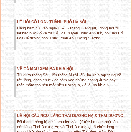
LỄ HỘI CỔ LOA - THÀNH PHỐ HÀ NỘI
Hàng năm cứ vào ngày 6 – 16 tháng Giêng (âl), dòng người
lại náo nức đổ về xã Cổ Loa, huyện Đông Anh trẩy hội đền Cổ
Loa để tưởng nhớ Thục Phán An Dương Vương…
VỀ CÀ MAU XEM BA KHÍA HỘI
Từ giữa tháng Sáu đến tháng Mười (âl), ba khía tập trung về
rất đông, chen chúc đeo bám vào những chạng đước hay
thân mắm tạo nên một hiện tượng lạ, đó là “ba khía h
LỄ HỘI CẦU NGƯ LÀNG THAI DƯƠNG HẠ & THAI DƯƠNG
Đã thành thông lệ cứ “tam niên đáo lệ” tức ba năm một lần,
dân làng Thai Dương Hạ và Thai Dương lại tổ chức long
trọng Lễ Xuân tế kỳ yên vào các năm Tý, Ngọ, Mão, Dậ