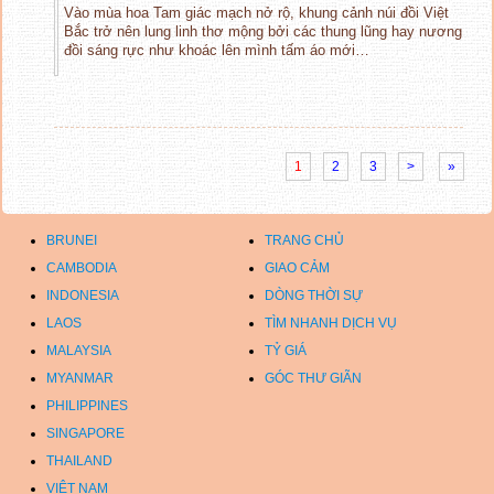
Vào mùa hoa Tam giác mạch nở rộ, khung cảnh núi đồi Việt
Bắc trở nên lung linh thơ mộng bởi các thung lũng hay nương
đồi sáng rực như khoác lên mình tấm áo mới…
1
2
3
>
»
BRUNEI
TRANG CHỦ
CAMBODIA
GIAO CẢM
INDONESIA
DÒNG THỜI SỰ
LAOS
TÌM NHANH DỊCH VỤ
MALAYSIA
TỶ GIÁ
MYANMAR
GÓC THƯ GIÃN
PHILIPPINES
SINGAPORE
THAILAND
VIỆT NAM