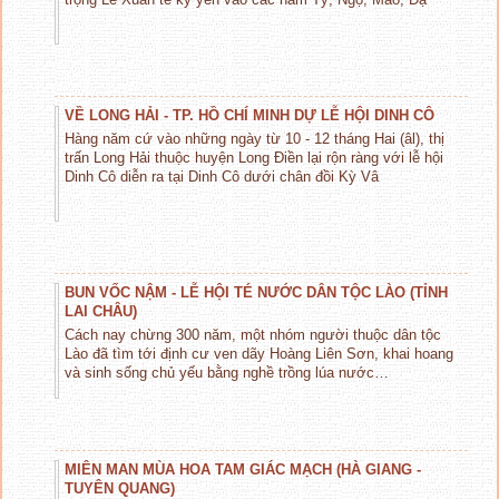
VỀ LONG HẢI - TP. HỒ CHÍ MINH DỰ LỄ HỘI DINH CÔ
Hàng năm cứ vào những ngày từ 10 - 12 tháng Hai (âl), thị
trấn Long Hải thuộc huyện Long Điền lại rộn ràng với lễ hội
Dinh Cô diễn ra tại Dinh Cô dưới chân đồi Kỳ Vâ
BUN VỐC NẬM - LỄ HỘI TÉ NƯỚC DÂN TỘC LÀO (TỈNH
LAI CHÂU)
Cách nay chừng 300 năm, một nhóm người thuộc dân tộc
Lào đã tìm tới định cư ven dãy Hoàng Liên Sơn, khai hoang
và sinh sống chủ yếu bằng nghề trồng lúa nước…
MIÊN MAN MÙA HOA TAM GIÁC MẠCH (HÀ GIANG -
TUYÊN QUANG)