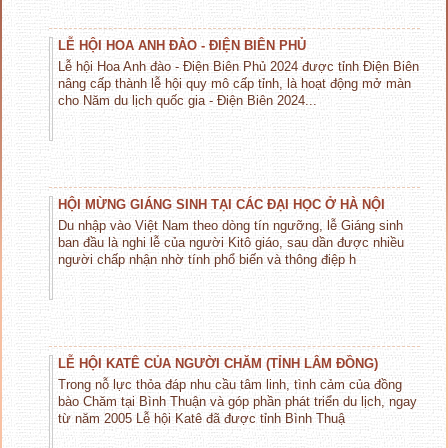
LỄ HỘI HOA ANH ĐÀO - ĐIỆN BIÊN PHỦ
Lễ hội Hoa Anh đào - Điện Biên Phủ 2024 được tỉnh Điện Biên
nâng cấp thành lễ hội quy mô cấp tỉnh, là hoạt động mở màn
cho Năm du lịch quốc gia - Điện Biên 2024...
HỘI MỪNG GIÁNG SINH TẠI CÁC ĐẠI HỌC Ở HÀ NỘI
Du nhập vào Việt Nam theo dòng tín ngưỡng, lễ Giáng sinh
ban đầu là nghi lễ của người Kitô giáo, sau dần được nhiều
người chấp nhận nhờ tính phổ biến và thông điệp h
LỄ HỘI KATÊ CỦA NGƯỜI CHĂM (TỈNH LÂM ĐỒNG)
Trong nỗ lực thỏa đáp nhu cầu tâm linh, tình cảm của đồng
bào Chăm tại Bình Thuận và góp phần phát triển du lịch, ngay
từ năm 2005 Lễ hội Katê đã được tỉnh Bình Thuậ