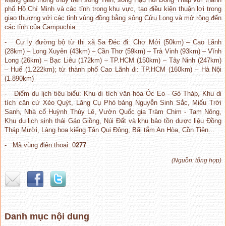
phố Hồ Chí Minh và các tỉnh trong khu vực, tạo điều kiện thuận lợi trong
giao thương với các tỉnh vùng đồng bằng sông Cửu Long và mở rộng đến
các tỉnh của Campuchia.
- Cự ly đường bộ từ thị xã Sa Đéc đi: Chợ Mới (50km) – Cao Lãnh
(28km) – Long Xuyên (43km) – Cần Thơ (59km) – Trà Vinh (93km) – Vĩnh
Long (26km) – Bạc Liêu (172km) – TP.HCM (150km) – Tây Ninh (247km)
– Huế (1.222km); từ thành phố Cao Lãnh đi: TP.HCM (160km) – Hà Nội
(1.890km)
- Điểm du lịch tiêu biểu: Khu di tích văn hóa Óc Eo - Gò Tháp, Khu di
tích căn cứ Xẻo Quýt, Lăng Cụ Phó bảng Nguyễn Sinh Sắc, Miếu Trời
Sanh, Nhà cổ Huỳnh Thủy Lê, Vườn Quốc gia Tràm Chim - Tam Nông,
Khu du lịch sinh thái Gáo Giồng, Núi Đất và khu bảo tồn dược liệu Đồng
Tháp Mười, Làng hoa kiểng Tân Qui Đông, Bãi tắm An Hòa, Cồn Tiên…
- Mã vùng điện thoại: 0
277
(Nguồn: tổng hợp)
Danh mục nội dung