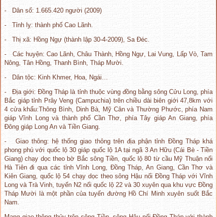
- Dân số: 1.665.420 người (2009)
- Tỉnh lỵ: thành phố Cao Lãnh.
- Thị xã: Hồng Ngự (thành lập 30-4-2009), Sa Đéc.
- Các huyện: Cao Lãnh, Châu Thành, Hồng Ngự, Lai Vung, Lấp Vò, Tam
Nông, Tân Hồng, Thanh Bình, Tháp Mười.
- Dân tộc: Kinh Khmer, Hoa, Ngái…
- Địa giới: Đồng Tháp là tỉnh thuộc vùng đồng bằng sông Cửu Long, phía
Bắc giáp tỉnh Prây Veng (Campuchia) trên chiều dài biên giới 47,8km với
4 cửa khẩu:Thông Bình, Dinh Bà, Mỹ Cân và Thường Phước, phía Nam
giáp Vĩnh Long và thành phố Cần Thơ, phía Tây giáp An Giang, phía
Đông giáp Long An và Tiền Giang.
- Giao thông: hệ thống giao thông trên địa phận tỉnh Đồng Tháp khá
phong phú với quốc lộ 30 giáp quốc lộ 1A tại ngã 3 An Hữu (Cái Bè - Tiền
Giang) chạy dọc theo bờ Bắc sông Tiền, quốc lộ 80 từ cầu Mỹ Thuận nối
Hà Tiên đi qua các tỉnh Vĩnh Long, Đồng Tháp, An Giang, Cần Thơ và
Kiên Giang, quốc lộ 54 chạy dọc theo sông Hậu nối Đồng Tháp với Vĩnh
Long và Trà Vinh, tuyến N2 nối quốc lộ 22 và 30 xuyên qua khu vực Đồng
Tháp Mười là một phần của tuyến đường Hồ Chí Minh xuyên suốt Bắc
Nam.
Mạng giao thông thủy trên sông Tiền, sông Hậu nối Đồng Tháp với thành