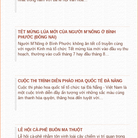
TẾT MỪNG LÚA MỚI CỦA NGƯỜI M’NÔNG Ở BÌNH
PHƯỚC (ĐỒNG NAI)
Người M’Nông ở Bình Phước không ăn tết cổ truyền cùng
với người Kinh mà tổ chức Tết mừng lúa mới vào đầu vụ thu
hoạch, thường vào cuối tháng 7 hay đầu tháng 8…
CUỘC THI TRÌNH DIỄN PHÁO HOA QUỐC TẾ ĐÀ NẴNG
Cuộc thi pháo hoa quốc tế tổ chức tại Đà Nẵng - Việt Nam là
một cuộc trình diễn đầy ấn tượng với những sắc màu cùng
âm thanh hòa quyện, thăng hoa đến tuyệt vời…
LỄ HỘI CÀ-PHÊ BUÔN MA THUỘT
Lễ hội cà-phê nhằm tôn vinh loài cây chiếm vị trí quan trọng