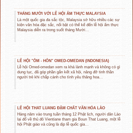
THÁNG MƯỜI VỚI LỄ HỘI ẨM THỰC MALAYSIA
Là một quốc gia đa sắc tộc, Malaysia sở hữu nhiều các sự
kiện văn hóa đặc sắc, nổi bật có thể kể đến lễ hội ẩm thực
Malaysia diễn ra trong suốt tháng Mười…
LỄ HỘI "ÔM - HÔN" OMED-OMEDAN (INDONESIA)
Lễ hội Omed-omedan xem ra khá lành mạnh và không có gì
dung tục, đã góp phần gắn kết xã hội, nâng đỡ tinh thần
người trẻ khi chắp cánh cho tình yêu thăng hoa…
LỄ HỘI THAT LUANG ĐẬM CHẤT VĂN HÓA LÀO
Hàng năm vào trung tuần tháng 12 Phật lịch, người dân Lào
lại đổ về thủ đô Vientiane tham gia Boun That Luang, một lễ
hội Phật giáo và cũng là dịp lễ quốc gia…