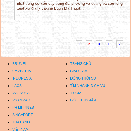
nhất trong cơ cấu cây trồng địa phương và quảng bá sâu rộng
xuất xứ địa lý cà-phê Buôn Ma Thuột…
1
2
3
>
»
BRUNEI
TRANG CHỦ
CAMBODIA
GIAO CẢM
INDONESIA
DÒNG THỜI SỰ
LAOS
TÌM NHANH DỊCH VỤ
MALAYSIA
TỶ GIÁ
MYANMAR
GÓC THƯ GIÃN
PHILIPPINES
SINGAPORE
THAILAND
VIỆT NAM