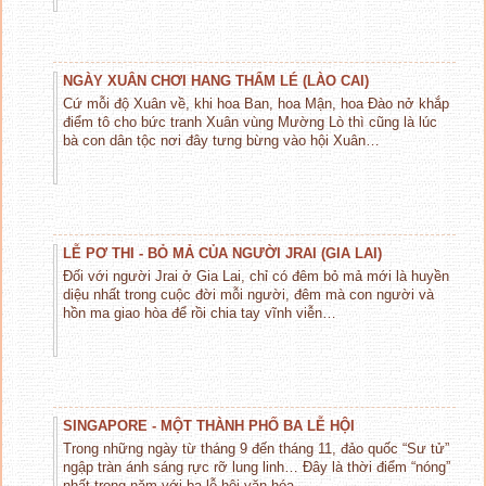
NGÀY XUÂN CHƠI HANG THẨM LÉ (LÀO CAI)
Cứ mỗi độ Xuân về, khi hoa Ban, hoa Mận, hoa Đào nở khắp
điểm tô cho bức tranh Xuân vùng Mường Lò thì cũng là lúc
bà con dân tộc nơi đây tưng bừng vào hội Xuân…
LỄ PƠ THI - BỎ MẢ CỦA NGƯỜI JRAI (GIA LAI)
Đối với người Jrai ở Gia Lai, chỉ có đêm bỏ mả mới là huyền
diệu nhất trong cuộc đời mỗi người, đêm mà con người và
hồn ma giao hòa để rồi chia tay vĩnh viễn…
SINGAPORE - MỘT THÀNH PHỐ BA LỄ HỘI
Trong những ngày từ tháng 9 đến tháng 11, đảo quốc “Sư tử”
ngập tràn ánh sáng rực rỡ lung linh… Đây là thời điểm “nóng”
nhất trong năm với ba lễ hội văn hóa…