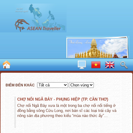
ĐIỂM ĐẾN KHÁC
CHỢ NỔI NGÃ BẢY - PHỤNG HIỆP (TP. CẦN THƠ)
Chợ nổi Ngã Bảy xưa là một trong ba chợ nổi nổi tiếng ở
đồng bằng sông Cửu Long, nơi bán sĩ các loại trái cây và
nông sản địa phương theo kiểu “mùa nào thức ấy”…