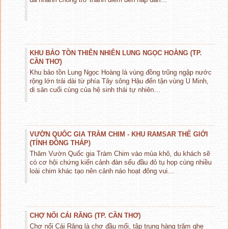
KHU BẢO TỒN THIÊN NHIÊN LUNG NGỌC HOÀNG (TP.
CẦN THƠ)
Khu bảo tồn Lung Ngọc Hoàng là vùng đồng trũng ngập nước
rộng lớn trải dài từ phía Tây sông Hậu đến tận vùng U Minh,
di sản cuối cùng của hệ sinh thái tự nhiên…
VƯỜN QUỐC GIA TRÀM CHIM - KHU RAMSAR THẾ GIỚI
(TỈNH ĐỒNG THÁP)
Thăm Vườn Quốc gia Tràm Chim vào mùa khô, du khách sẽ
có cơ hội chứng kiến cảnh đàn sếu đầu đỏ tụ họp cùng nhiều
loài chim khác tạo nên cảnh náo hoạt đông vui…
CHỢ NỔI CÁI RĂNG (TP. CẦN THƠ)
Chợ nổi Cái Răng là chợ đầu mối, tập trung hàng trăm ghe