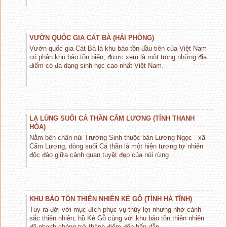
VƯỜN QUỐC GIA CÁT BÀ (HẢI PHÒNG)
Vườn quốc gia Cát Bà là khu bảo tồn đầu tiên của Việt Nam
có phân khu bảo tồn biển, được xem là một trong những địa
điểm có đa dạng sinh học cao nhất Việt Nam…
LẠ LÙNG SUỐI CÁ THẦN CẨM LƯƠNG (TỈNH THANH
HÓA)
Nằm bên chân núi Trường Sinh thuộc bản Lương Ngọc - xã
Cẩm Lương, dòng suối Cá thần là một hiện tượng tự nhiên
độc đáo giữa cảnh quan tuyệt đẹp của núi rừng…
KHU BẢO TỒN THIÊN NHIÊN KẺ GỖ (TỈNH HÀ TĨNH)
Tuy ra đời với mục đích phục vụ thủy lợi nhưng nhờ cảnh
sắc thiên nhiên, hồ Kẻ Gỗ cùng với khu bảo tồn thiên nhiên
đã nhanh chóng trở thành điểm đến hấp dẫn…