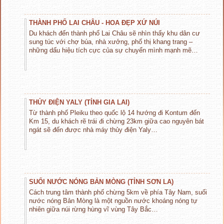
THÀNH PHỐ LAI CHÂU - HOA ĐẸP XỨ NÚI
Du khách đến thành phố Lai Châu sẽ nhìn thấy khu dân cư
sung túc với chợ búa, nhà xưởng, phố thị khang trang –
những dấu hiệu tích cực của sự chuyển mình mạnh mẽ…
THỦY ĐIỆN YALY (TỈNH GIA LAI)
Từ thành phố Pleiku theo quốc lộ 14 hướng đi Kontum đến
Km 15, du khách rẽ trái đi chừng 23km giữa cao nguyên bát
ngát sẽ đến được nhà máy thủy điện Yaly…
SUỐI NƯỚC NÓNG BẢN MÒNG (TỈNH SƠN LA)
Cách trung tâm thành phố chừng 5km về phía Tây Nam, suối
nước nóng Bản Mòng là một nguồn nước khoáng nóng tự
nhiên giữa núi rừng hùng vĩ vùng Tây Bắc…