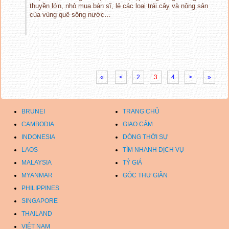
thuyền lớn, nhỏ mua bán sĩ, lẻ các loại trái cây và nông sản
của vùng quê sông nước…
«
<
2
3
4
>
»
BRUNEI
TRANG CHỦ
CAMBODIA
GIAO CẢM
INDONESIA
DÒNG THỜI SỰ
LAOS
TÌM NHANH DỊCH VỤ
MALAYSIA
TỶ GIÁ
MYANMAR
GÓC THƯ GIÃN
PHILIPPINES
SINGAPORE
THAILAND
VIỆT NAM