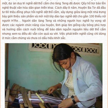
một, dự án duy trì nghề dệt thổ cẩm cho làng Teng đã được Qũy hổ trợ bảo tồn
nghệ thuật văn hóa dân gian triển khai. Cách đây 8 năm, Huyện Ba Tơ đã đầu
tư 60 triệu đồng phục hồi nghề dệt thổ cẩm, xây dựng giữa làng một nhà trưng
bày giới thiệu sản phẩm và mở một lớp đào tạo nghề dệt cho gần 100 thiếu nữ
người H’Re… Người dân làng Teng và những người học nghề hy vọng sẽ
được các ngành chức năng của huyện, tỉnh giúp tìm giống cây bông phù hợp
và hướng dẫn cách nuôi trồng để bảo đảm nguồn nguyên liệu dệt thổ cẩm
nhưng xem ra điều đó vẫn còn quá xa vời. Việc phát triển nghề cũng chỉ dừng
ở mức cầm chừng và chưa có dấu hiệu khởi sắc.