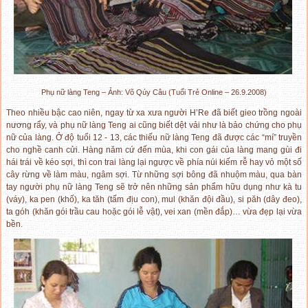
Phụ nữ làng Teng – Ảnh: Võ Qúy Câu (Tuổi Trẻ Online – 26.9.2008)
Theo nhiều bậc cao niên, ngay từ xa xưa người H’Re đã biết gieo trồng ngoài
nương rẩy, và phụ nữ làng Teng ai cũng biết dệt vải như là bảo chứng cho phụ
nữ của làng. Ở độ tuổi 12 - 13, các thiếu nữ làng Teng đã được các “mí” truyền
cho nghề canh cửi. Hàng năm cứ đến mùa, khi con gái của làng mang gùi đi
hái trái về kéo sợi, thì con trai làng lại ngược về phía núi kiếm rễ hay vỏ một số
cây rừng về làm màu, ngâm sợi. Từ những sợi bông đã nhuộm màu, qua bàn
tay người phụ nữ làng Teng sẽ trở nên những sản phẩm hữu dụng như kà tu
(váy), ka pen (khố), ka tăh (tấm địu con), mul (khăn đội đầu), si păh (dây đeo),
ta góh (khăn gói trầu cau hoặc gói lễ vật), vei xan (mền đắp)… vừa đẹp lại vừa
bền.