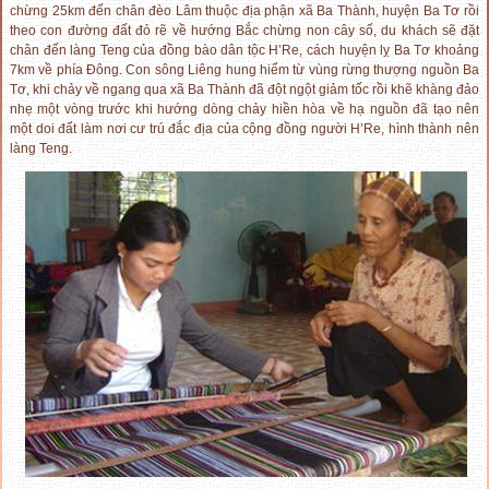
chừng 25km đến chân đèo Lâm thuộc địa phận xã Ba Thành, huyện Ba Tơ rồi
theo con đường đất đỏ rẽ về hướng Bắc chừng non cây số, du khách sẽ đặt
chân đến làng Teng của đồng bào dân tộc H’Re, cách huyện lỵ Ba Tơ khoảng
7km về phía Đông. Con sông Liêng hung hiểm từ vùng rừng thượng nguồn Ba
Tơ, khi chảy về ngang qua xã Ba Thành đã đột ngột giảm tốc rồi khẽ khàng đảo
nhẹ một vòng trước khi hướng dòng chảy hiền hòa về hạ nguồn đã tạo nên
một doi đất làm nơi cư trú đắc địa của cộng đồng người H’Re, hình thành nên
làng Teng.