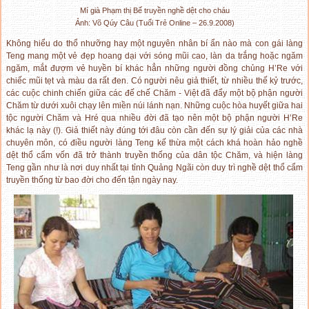
Mí già Phạm thị Bế truyền nghề dệt cho cháu
Ảnh: Võ Qúy Câu (Tuổi Trẻ Online – 26.9.2008)
Không hiểu do thổ nhưỡng hay một nguyên nhân bí ẩn nào mà con gái làng
Teng mang một vẻ đẹp hoang dại với sóng mũi cao, làn da trắng hoặc ngăm
ngăm, mắt đượm vẻ huyền bí khác hẳn những người đồng chủng H’Re với
chiếc mũi tẹt và màu da rất đen. Có người nêu giả thiết, từ nhiều thế kỷ trước,
các cuộc chinh chiến giữa các đế chế Chăm - Việt đã đẩy một bộ phận người
Chăm từ dưới xuôi chạy lên miền núi lánh nạn. Những cuộc hòa huyết giữa hai
tộc người Chăm và Hré qua nhiều đời đã tạo nên một bộ phận người H’Re
khác lạ này (!). Giả thiết này đúng tới đâu còn cần đến sự lý giải của các nhà
chuyên môn, có điều người làng Teng kế thừa một cách khá hoàn hảo nghề
dệt thổ cẩm vốn đã trở thành truyền thống của dân tộc Chăm, và hiện làng
Teng gần như là nơi duy nhất tại tỉnh Quảng Ngãi còn duy trì nghề dệt thổ cẩm
truyền thống từ bao đời cho đến tận ngày nay.