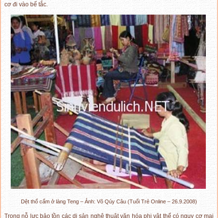
cơ đi vào bế tắc.
Dệt thổ cẩm ở làng Teng – Ảnh: Võ Qúy Câu (Tuổi Trẻ Online – 26.9.2008)
Trong nỗ lực bảo tồn các di sản nghệ thuật văn hóa phi vật thể có nguy cơ mai