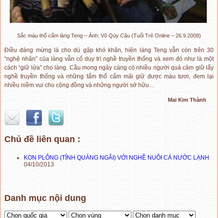
Sắc màu thổ cẩm làng Teng – Ảnh: Võ Qúy Câu (Tuổi Trẻ Online – 26.9.2008)
Điều đáng mừng là cho dù gặp khó khăn, hiện làng Teng vẫn còn trên 30
“nghệ nhân” của làng vẫn cố duy trì nghề truyền thống và xem đó như là một
cách “giữ lửa” cho làng. Cầu mong ngày càng có nhiều người quả cảm giữ lấy
nghề truyền thống và những tấm thổ cẩm mãi giữ được màu tươi, đem lại
nhiều niềm vui cho cộng đồng và những người sở hữu…
Mai Kim Thành
Chủ đề liên quan :
KON PLÔNG (TỈNH QUẢNG NGÃI) VỚI NGHỀ NUÔI CÁ NƯỚC LẠNH
04/10/2013
Danh mục nội dung