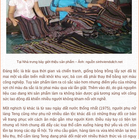
Tại Nhà trưng bày giới thiệu sản phẩm – Ảnh: nguồn sinhviendulich.net
Đáng tiếc là trải qua thời gian và chiến tranh, giống bông trồng lấy sợi đã bị
mai một và dần biến mất khỏi khu vực, bà con đã phải thay thế bằng sợi màu
công nghiệp. Tuy sản phẩm làm ra có sắc sảo hơn nhưng điểm yếu của những
sợi chỉ màu đa sắc là bị phai màu qua vài lần giặt. Thêm vào đó, do giá nguyên
liệu cao đang khi sản phẩm làm ra không bán được giá tương xứng với công
sức lao động đã khiến nhiều người không kham nổi với nghề.
Một nghịch lý khác là từ sau ngày đất nước thống nhất (1975), người phụ nữ
làng Teng cũng như phụ nữ nhiều dân tộc khác đã có những thay đổi cơ bản
về trang phục với cách ăn mặc gần như người Kinh. Điều này tuy có tiện lợi
nhưng vô hình chung đã đẩy các loại thổ cẩm xuống hàng thứ yếu và chỉ còn
tồn tại trong các dịp lễ hội. Từ nhu cầu giảm, hàng làm ra vừa khó khăn lại khó
tiêu thụ, thổ cẩm làng Teng đang phải đối mặt với nhiều thách thức và có nguy