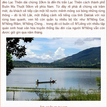
đèo Lạc Thiện dài chừng 10km là đến thị trấn Lạc Thiện cách thành phố
Buôn Ma Thuột 56km về phía Nam. Từ đây rẽ phải đi chừng vài trăm
mét, du khách sẽ tiếp cận một hồ nước mênh mông soi bóng những rừng
thông – đó là hồ Lăk, một thắng cảnh nổi tiếng của tỉnh Daklak với núi
rừng bao quanh, ven hồ còn quần tụ nhiều bộ tộc như M’Nông Gar,
M’Nông Rlâm, M’Nông Ching… trong đó có buôn cổ M’Liêng với nhiều tập
quán sinh hoạt văn hóa truyền thống lâu đời của người M’Nông vẫn còn
được giữ gìn qua năm tháng.
Ảnh: nguồn oto-hui.com