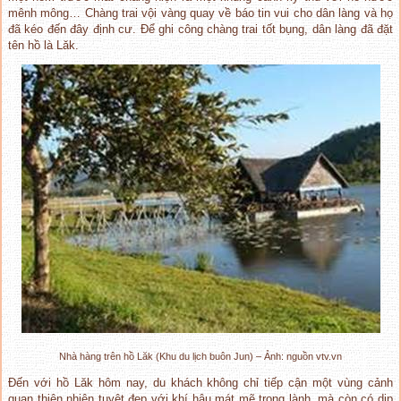
mênh mông… Chàng trai vội vàng quay về báo tin vui cho dân làng và họ
đã kéo đến đây định cư. Để ghi công chàng trai tốt bụng, dân làng đã đặt
tên hồ là Lăk.
Nhà hàng trên hồ Lăk (Khu du lịch buôn Jun) – Ảnh: nguồn vtv.vn
Đến với hồ Lăk hôm nay, du khách không chỉ tiếp cận một vùng cảnh
quan thiên nhiên tuyệt đẹp với khí hậu mát mẽ trong lành, mà còn có dịp