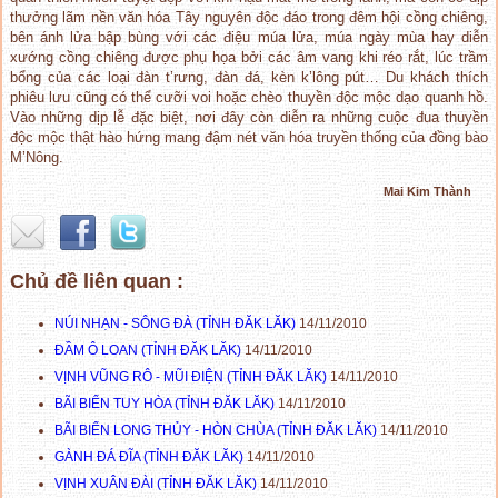
thưởng lãm nền văn hóa Tây nguyên độc đáo trong đêm hội cồng chiêng,
bên ánh lửa bập bùng với các điệu múa lửa, múa ngày mùa hay diễn
xướng cồng chiêng được phụ họa bởi các âm vang khi réo rắt, lúc trầm
bổng của các loại đàn t’rưng, đàn đá, kèn k’lông pút… Du khách thích
phiêu lưu cũng có thể cưỡi voi hoặc chèo thuyền độc mộc dạo quanh hồ.
Vào những dịp lễ đặc biệt, nơi đây còn diễn ra những cuộc đua thuyền
độc mộc thật hào hứng mang đậm nét văn hóa truyền thống của đồng bào
M’Nông.
Mai Kim Thành
Chủ đề liên quan :
NÚI NHẠN - SÔNG ĐÀ (TỈNH ĐĂK LĂK)
14/11/2010
ĐẦM Ô LOAN (TỈNH ĐĂK LĂK)
14/11/2010
VỊNH VŨNG RÔ - MŨI ĐIỆN (TỈNH ĐĂK LĂK)
14/11/2010
BÃI BIỂN TUY HÒA (TỈNH ĐĂK LĂK)
14/11/2010
BÃI BIỂN LONG THỦY - HÒN CHÙA (TỈNH ĐĂK LĂK)
14/11/2010
GÀNH ĐÁ ĐĨA (TỈNH ĐĂK LĂK)
14/11/2010
VỊNH XUÂN ĐÀI (TỈNH ĐĂK LĂK)
14/11/2010