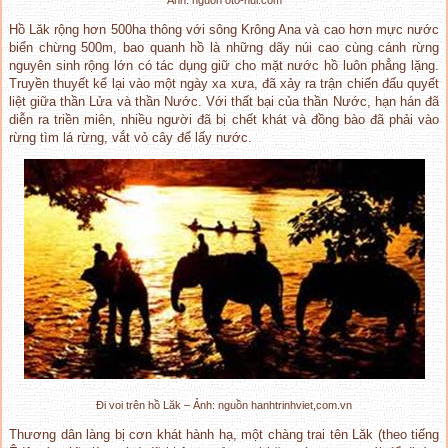
Hồ Lăk rộng hơn 500ha thông với sông Krông Ana và cao hơn mực nước
biển chừng 500m, bao quanh hồ là những dãy núi cao cùng cánh rừng
nguyên sinh rộng lớn có tác dụng giữ cho mặt nước hồ luôn phẳng lặng.
Truyền thuyết kể lại vào một ngày xa xưa, đã xảy ra trận chiến đấu quyết
liệt giữa thần Lửa và thần Nước. Với thất bại của thần Nước, hạn hán đã
diễn ra triền miên, nhiều người đã bị chết khát và đồng bào đã phải vào
rừng tìm lá rừng, vắt vỏ cây để lấy nước.
Đi voi trên hồ Lăk – Ảnh: nguồn hanhtrinhviet,com.vn
Thương dân làng bị cơn khát hành hạ, một chàng trai tên Lăk (theo tiếng