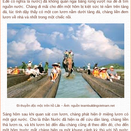
Êđê có nghĩa là nước) đã không quản ngại băng rừng vượt núi để đi tìm
nguồn nước. Chàng đi mãi cho đến một hôm bị kiệt sức té nằm trên tảng
đá, lúc tỉnh dậy thấy có một con lươn nằm dưới tảng đá, chàng liền đem
lươn về nhà và nhốt trong một chiếc nồi.
Đi thuyền độc mộc trên hồ Lăk – Ảnh: nguồn teambuildingvietnam.net
Sáng hôm sau khi quan sát con lươn, chàng phát hiện ở miệng lươn có
một giọt nước. Cho là thần Nước đã hiện ra để cứu dân làng, chàng liền
thả lươn ra, và khi lươn bò đến đâu chàng cũng đi theo đến đó, cho đến
một hôm trước mắt chàng hiện ra một khung cảnh kỳ thú với hồ nước