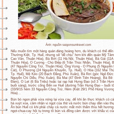
Ảnh: nguồn saigonsuntravel.com
Nếu muốn tìm một hàng quán đàng hoàng hơn, du khách có thể đến
Thường Kiệt, Tp. Huế, nhưng sẽ “dễ chịu” hơn khi đến quán Mỹ Tâm
Cao Vân, Thuận Hóa), Bà Bớt (11 Hà Nội, Thuận Hóa), Bà Gái (11A
Thuận Hóa), O Cương - Chú Điệp (6 Trần Thúc Nhẫn, Thuận Hóa), 
(47 Nguyễn Công Trứ, Thuận Hóa); Ông Vọng - O Phụng (5 Nguyễn
Cát), O Phượng (24 Nguyễn Khuyến, Tp. Huế), O Hòa (162 Mai Th
Tp. Huế), Mệ Kéo (20 Bạch Đằng, Phú Xuân), Bà Rơi (góc Ngô Đức
Nguyễn Chí Diễu, Phú Xuân), Bà Mai (47 Đinh Tiên Hoàng), Bà Bê
Đàm), O Lẹt (6 Bà Triệu) hoặc tại rạp hát Hưng Đạo (số 3 Trần Hư
buổi sáng), trước cổng Bến xe Huế (đường Trần Hưng Đạo – buổi tố
(33/9/15 hẻm 33 Nguyễn Công Trứ, Hẻm (Kiệt 29/1 Phố Hùng Vươn
Hóa)…
Bún bò ngon phải vừa nóng lại vừa cay, để khi ăn thực khách có cái
hà xuýt xoa, cảm nhận vị ngọt của thịt và nước bún chạy dần vào th
Ăn bún Huế có khi phải chảy cả nước mắt mới thấm thía hết hương
ngọt-chua-cay hội tụ trong tô bún và đồng cảm được với khẩu vị c