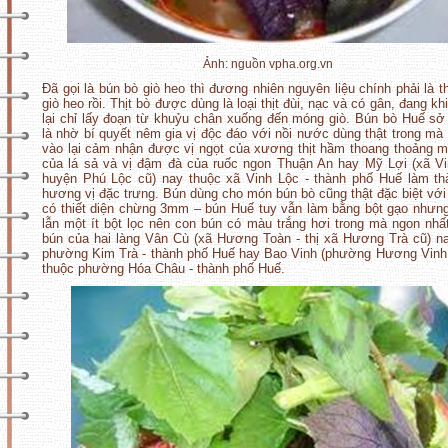
Ảnh: nguồn vpha.org.vn
Đã gọi là bún bò giò heo thì đương nhiên nguyên liệu chính phải là th
giò heo rồi. Thịt bò được dùng là loại thịt đùi, nạc và có gân, đang kh
lại chỉ lấy đoạn từ khuỷu chân xuống đến móng giò. Bún bò Huế sở
là nhờ bí quyết nêm gia vị độc đáo với nồi nước dùng thật trong mà
vào lại cảm nhận được vị ngọt của xương thịt hầm thoang thoảng 
của lá sả và vị đậm đà của ruốc ngon Thuận An hay Mỹ Lợi (xã V
huyện Phú Lộc cũ) nay thuộc xã Vinh Lộc - thành phố Huế làm t
hương vị đặc trưng. Bún dùng cho món bún bò cũng thật đặc biệt với
có thiết diện chừng 3mm – bún Huế tuy vẫn làm bằng bột gạo nhưn
lẫn một ít bột lọc nên con bún có màu trắng hơi trong mà ngon nhất
bún của hai làng Vân Cù (xã Hương Toàn - thị xã Hương Trà cũ) n
phường Kim Trà - thành phố Huế hay Bao Vinh (phường Hương Vinh
thuộc phường Hóa Châu - thành phố Huế.