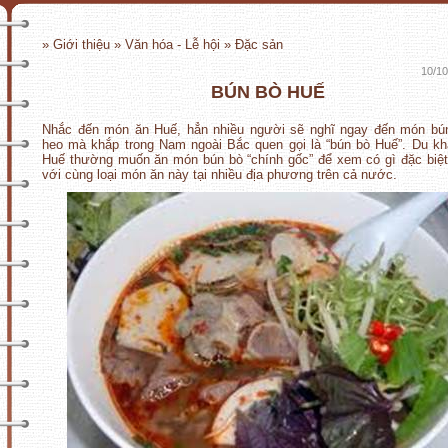
» Giới thiệu » Văn hóa - Lễ hội » Đặc sản
10/10
BÚN BÒ HUẾ
Nhắc đến món ăn Huế, hẳn nhiều người sẽ nghĩ ngay đến món bún
heo mà khắp trong Nam ngoài Bắc quen gọi là “bún bò Huế”. Du k
Huế thường muốn ăn món bún bò “chính gốc” để xem có gì đặc biệ
với cùng loại món ăn này tại nhiều địa phương trên cả nước.