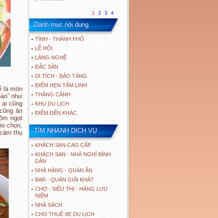
1
2
3
4
Danh mục nội dung
TỈNH - THÀNH PHỐ
LỄ HỘI
LÀNG NGHỀ
ĐẶC SẢN
DI TÍCH - BẢO TÀNG
ĐIỂM HẸN TÂM LINH
ế là món
THẮNG CẢNH
oàn” như
 ai cũng
KHU DU LỊCH
 cũng ăn
ĐIỂM ĐẾN KHÁC
gồm ngọt
éo chọn,
TÌM NHANH DỊCH VỤ
 cảm thụ
KHÁCH SẠN CAO CẤP
KHÁCH SẠN - NHÀ NGHỈ BÌNH
DÂN
NHÀ HÀNG - QUÁN ĂN
BAR - QUÁN GIẢI KHÁT
CHỢ - SIÊU THỊ - HÀNG LƯU
NIỆM
NHÀ SÁCH
CHO THUÊ XE DU LỊCH