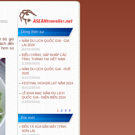
/2011
Dòng thời sự
 bò giò
NĂM DU LỊCH QUỐC GIA - GIA
hách đến
LAI 2026
t hơn so
(02/01/2026)
ĐIỀU CHỈNH, SÁP NHẬP CÁC
TỈNH, THÀNH TẠI VIỆT NAM
(12/05/2025)
NĂM DU LỊCH QUỐC GIA - HUẾ
2025
(31/12/2024)
FESTIVAL HOA ĐÀ LẠT NĂM 2024
(02/12/2024)
LỄ KHAI MẠC NĂM DU LỊCH
QUỐC GIA - ĐIỆN BIÊN 2024
(14/03/2024)
1
2
3
4
Bài mới
ĐẾN TÀ XÙA SĂN MÂY (TỈNH
SƠN LA)