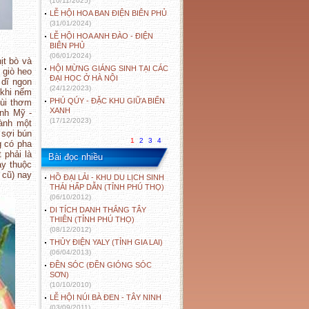
(10/11/2025)
LỄ HỘI HOA BAN ĐIỆN BIÊN PHỦ
(31/01/2024)
LỄ HỘI HOA ANH ĐÀO - ĐIỆN
BIÊN PHỦ
(06/01/2024)
ịt bò và
HỘI MỪNG GIÁNG SINH TẠI CÁC
i giò heo
ĐẠI HỌC Ở HÀ NỘI
 dĩ ngon
(24/12/2023)
 khi nếm
PHÚ QÚY - ĐẶC KHU GIỮA BIỂN
mùi thơm
XANH
inh Mỹ -
(17/12/2023)
hành một
 sợi bún
1
2
3
4
g có pha
 phải là
Bài đọc nhiều
ay thuộc
 cũ) nay
HỒ ĐẠI LẢI - KHU DU LỊCH SINH
THÁI HẤP DẪN (TỈNH PHÚ THỌ)
(06/10/2012)
DI TÍCH DANH THẮNG TÂY
THIÊN (TỈNH PHÚ THỌ)
(08/12/2012)
THỦY ĐIỆN YALY (TỈNH GIA LAI)
(06/04/2013)
ĐỀN SÓC (ĐỀN GIÓNG SÓC
SƠN)
(10/10/2010)
LỄ HỘI NÚI BÀ ĐEN - TÂY NINH
(03/09/2011)