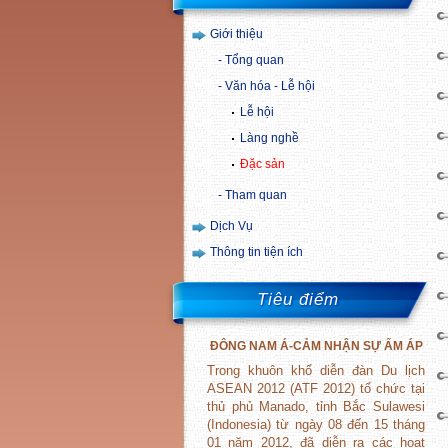
Giới thiệu
Tổng quan
Văn hóa - Lễ hội
Lễ hội
Làng nghề
Đặc sản
Tham quan
Dịch Vụ
Thông tin tiện ích
Tiêu điểm
ĐÔNG
NAM
Á-CẢM NHẬN SỰ ẤM ÁP
Trong khuôn khổ diễn đàn Du lịch
ASEAN 2012 (ATF 2012) tổ chức tại
thủ phủ Manado, tỉnh Bắc Sulawesi
(Indonesia) từ ngày 08 đến 15 tháng
01 năm 2012, đã diễn ra các hoạt