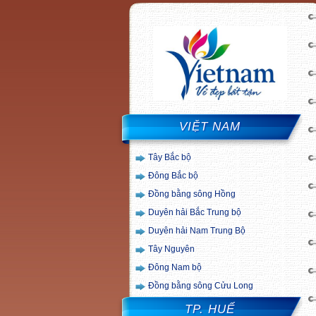
VIỆT NAM
Tây Bắc bộ
Đông Bắc bộ
Đồng bằng sông Hồng
Duyên hải Bắc Trung bộ
Duyên hải Nam Trung Bộ
Tây Nguyên
Đông Nam bộ
Đồng bằng sông Cửu Long
TP. HUẾ