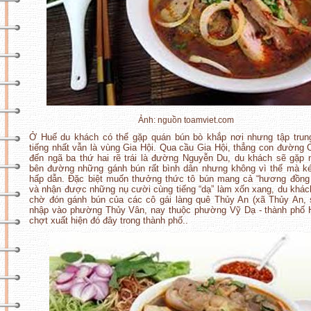
Ảnh: nguồn toamviet.com
Ở Huế du khách có thể gặp quán bún bò khắp nơi nhưng tập trun
tiếng nhất vẫn là vùng Gia Hội. Qua cầu Gia Hội, thẳng con đường 
đến ngã ba thứ hai rẽ trái là đường Nguyễn Du, du khách sẽ gặp 
bên đường những gánh bún rất bình dân nhưng không vì thế mà k
hấp dẫn. Đặc biệt muốn thưởng thức tô bún mang cả “hương đồng 
và nhận được những nụ cười cùng tiếng “dạ” làm xốn xang, du khác
chờ đón gánh bún của các cô gái làng quê Thủy An (xã Thủy An,
nhập vào phường Thủy Vân, nay thuộc phường Vỹ Dạ - thành phố 
chợt xuất hiện đó đây trong thành phố..