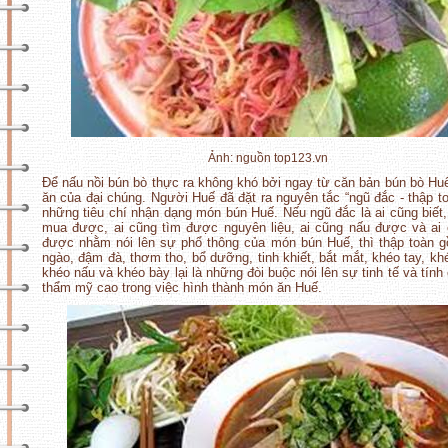
Ảnh: nguồn top123.vn
Để nấu nồi bún bò thực ra không khó bởi ngay từ căn bản bún bò Hu
ăn của đại chúng. Người Huế đã đặt ra nguyên tắc “ngũ đắc - thập t
những tiêu chí nhận dạng món bún Huế. Nếu ngũ đắc là ai cũng biết,
mua được, ai cũng tìm được nguyên liệu, ai cũng nấu được và ai
được nhằm nói lên sự phổ thông của món bún Huế, thì thập toàn 
ngào, đậm đà, thơm tho, bổ dưỡng, tinh khiết, bắt mắt, khéo tay, kh
khéo nấu và khéo bày lại là những đòi buộc nói lên sự tinh tế và tính
thẩm mỹ cao trong việc hình thành món ăn Huế.