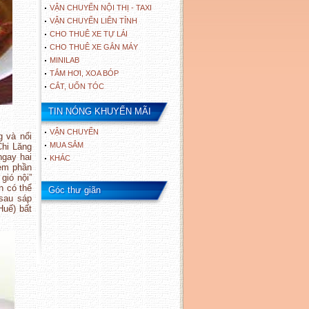
VẬN CHUYỂN NỘI THỊ - TAXI
VẬN CHUYỂN LIÊN TỈNH
CHO THUÊ XE TỰ LÁI
CHO THUÊ XE GẮN MÁY
MINILAB
TẮM HƠI, XOA BÓP
CẮT, UỐN TÓC
TIN NÓNG KHUYẾN MÃI
VẬN CHUYỂN
g và nổi
MUA SẮM
Chi Lăng
ngay hai
KHÁC
ém phần
gió nội”
h có thể
Góc thư giãn
 sau sáp
Huế) bất