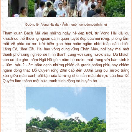
Đường lên Vọng Hải đài - Ảnh: nguồn congdongdulich.net
Tham quan Bạch Mã vào những ngày hè đẹp trời, từ Vọng Hải đài du
khách có thể thưởng ngoạn cảnh quan tuyệt đẹp của núi rừng, phóng tầm
mắt về phía xa nơi trời biển giao hòa hoặc ngắm nhìn toàn cảnh biển
Lăng Cô, đầm Cầu Hai hay vòng cung vũng Chân Mây, nơi nay mai một
thành phố công nghiệp sẽ hình thành cùng với cảng nước sâu. Du khách
còn có dịp ghé thăm Ngũ Hồ gồm năm hồ nước mát trong với bán kính 5
- 10m, sâu 2 - 3m nằm cạnh những phiến đá granit phẳng phiu hay chiêm
ngắm dòng thác Đỗ Quyên rộng 20m cao đến 300m tung bụi nước trắng
xóa giữa màu xanh bất tận của lá rừng chen lẫn màu đỏ rực của hoa Đỗ
Quyên làm thành một bức tranh sinh động và huyền ảo.