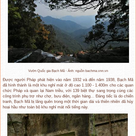
Vườn Quốc gia Bạch Mã - Ảnh: nguồn bachma.vnn.vn
Được người Pháp phát hiện vào năm 1932 và đến năm 1938, Bạch Mã
đã hình thành là một khu nghỉ mát ở độ cao 1.100 - 1.400m cho các quan
chức Pháp và quan lại Nam triều, với 139 biệt thự sang trọng cùng các
công trình phụ trợ như chợ, bưu điện, ngân hàng… Đáng tiếc là do chiến
tranh, Bạch Mã bị lãng quên trong một thời gian dài và thiên nhiên đã hủy
hoại hầu như toàn bộ khu nghỉ mát nổi tiếng này.