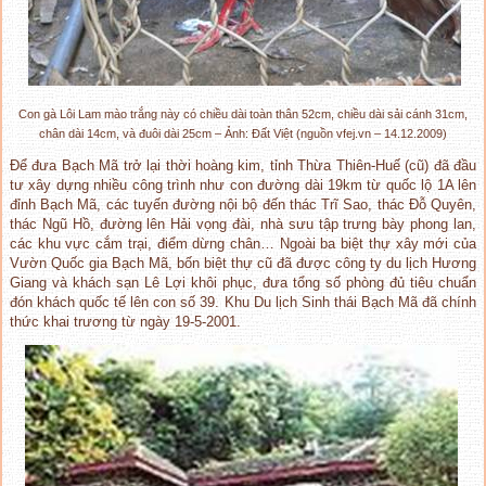
Con gà Lôi Lam mào trắng này có chiều dài toàn thân 52cm, chiều dài sải cánh 31cm,
chân dài 14cm, và đuôi dài 25cm – Ảnh: Đất Việt (nguồn vfej.vn – 14.12.2009)
Để đưa Bạch Mã trở lại thời hoàng kim, tỉnh Thừa Thiên-Huế (cũ) đã đầu
tư xây dựng nhiều công trình như con đường dài 19km từ quốc lộ 1A lên
đỉnh Bạch Mã, các tuyến đường nội bộ đến thác Trĩ Sao, thác Đỗ Quyên,
thác Ngũ Hồ, đường lên Hải vọng đài, nhà sưu tập trưng bày phong lan,
các khu vực cắm trại, điểm dừng chân… Ngoài ba biệt thự xây mới của
Vườn Quốc gia Bạch Mã, bốn biệt thự cũ đã được công ty du lịch Hương
Giang và khách sạn Lê Lợi khôi phục, đưa tổng số phòng đủ tiêu chuẩn
đón khách quốc tế lên con số 39. Khu Du lịch Sinh thái Bạch Mã đã chính
thức khai trương từ ngày 19-5-2001.