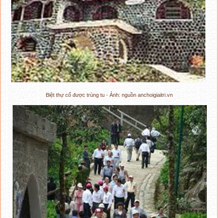
Biệt thự cổ được trùng tu - Ảnh: nguồn anchoigiaitri.vn