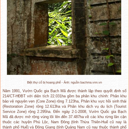
Biệt thự cổ bị hoang phế - Ảnh: nguồn bachma.vnn.vn
Năm 1991, Vườn Quốc gia Bạch Mã được thành lập theo quyết định số
214/CT-HĐBT với diện tích 22.031ha gồm ba phân khu chính: Phân khu
bảo vệ nguyên vẹn (Core Zone) rộng 7.123ha, Phân khu vực hồi sinh thái
(Restoration Zone) rộng 12.613ha và Phân khu dịch vụ du lịch (Tourist
Service Zone) rộng 2.295ha. Đến ngày 2-1-2008, Vườn Quốc gia Bạch
Mã đã được mở rộng vùng lõi lên đến 37.487ha về các khu rừng lân cận
thuộc các huyện Phú Lộc, Nam Đông (tỉnh Thừa Thiên-Huế cũ nay là
thành phố Huế) và Đông Giang (tỉnh Quảng Nam cũ nay thuộc thành phố