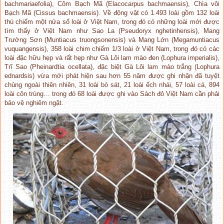
bachmariaefolia), Côm Bạch Mã (Elacocarpus bachmaensis), Chìa vôi
Bạch Mã (Cissus bachmaensis). Về động vật có 1.493 loài gồm 132 loài
thú chiếm một nửa số loài ở Việt Nam, trong đó có những loài mới được
tìm thấy ở Việt Nam như Sao La (Pseudoryx nghetinhensis), Mang
Trường Sơn (Muntiacus truongsonensis) và Mang Lớn (Megamuntiacus
vuquangensis), 358 loài chim chiếm 1/3 loài ở Việt Nam, trong đó có các
loài đặc hữu hẹp và rất hẹp như Gà Lôi lam mào đen (Lophura imperialis),
Trĩ Sao (Pheinardtia ocellata), đặc biệt Gà Lôi lam mào trắng (Lophura
ednardsis) vừa mới phát hiện sau hơn 55 năm được ghi nhận đã tuyệt
chủng ngoài thiên nhiên, 31 loài bò sát, 21 loài ếch nhái, 57 loài cá, 894
loài côn trùng… trong đó 68 loài được ghi vào Sách đỏ Việt Nam cần phải
bảo vệ nghiêm ngặt.