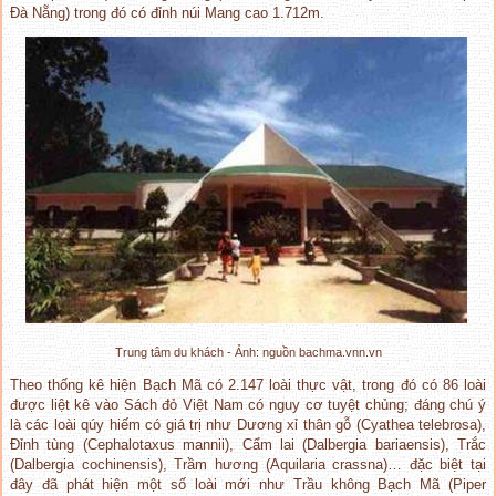
Đà Nẵng) trong đó có đỉnh núi Mang cao 1.712m.
Trung tâm du khách - Ảnh: nguồn bachma.vnn.vn
Theo thống kê hiện Bạch Mã có 2.147 loài thực vật, trong đó có 86 loài
được liệt kê vào Sách đỏ Việt Nam có nguy cơ tuyệt chủng; đáng chú ý
là các loài qúy hiếm có giá trị như Dương xỉ thân gỗ (Cyathea telebrosa),
Đỉnh tùng (Cephalotaxus mannii), Cẩm lai (Dalbergia bariaensis), Trắc
(Dalbergia cochinensis), Trầm hương (Aquilaria crassna)… đặc biệt tại
đây đã phát hiện một số loài mới như Trầu không Bạch Mã (Piper