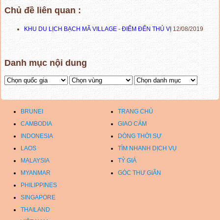
Chủ đề liên quan :
KHU DU LỊCH BẠCH MÃ VILLAGE - ĐIỂM ĐẾN THÚ VỊ
12/08/2019
Danh mục nội dung
BRUNEI
TRANG CHỦ
CAMBODIA
GIAO CẢM
INDONESIA
DÒNG THỜI SỰ
LAOS
TÌM NHANH DỊCH VỤ
MALAYSIA
TỶ GIÁ
MYANMAR
GÓC THƯ GIÃN
PHILIPPINES
SINGAPORE
THAILAND