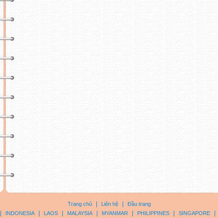
|
|
Trang chủ
Liên hệ
Đầu trang
|
|
|
|
|
|
|
INDONESIA
LAOS
MALAYSIA
MYANMAR
PHILIPPINES
SINGAPORE