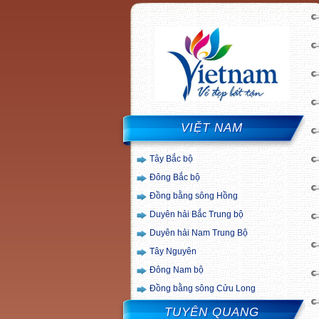
VIỆT NAM
Tây Bắc bộ
Đông Bắc bộ
Đồng bằng sông Hồng
Duyên hải Bắc Trung bộ
Duyên hải Nam Trung Bộ
Tây Nguyên
Đông Nam bộ
Đồng bằng sông Cửu Long
TUYÊN QUANG