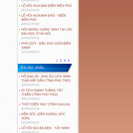
(10/11/2025)
LỄ HỘI HOA BAN ĐIỆN BIÊN PHỦ
(31/01/2024)
LỄ HỘI HOA ANH ĐÀO - ĐIỆN
BIÊN PHỦ
(06/01/2024)
HỘI MỪNG GIÁNG SINH TẠI CÁC
ĐẠI HỌC Ở HÀ NỘI
(24/12/2023)
PHÚ QÚY - ĐẶC KHU GIỮA BIỂN
XANH
(17/12/2023)
1
2
3
4
Bài đọc nhiều
HỒ ĐẠI LẢI - KHU DU LỊCH SINH
THÁI HẤP DẪN (TỈNH PHÚ THỌ)
(06/10/2012)
DI TÍCH DANH THẮNG TÂY
THIÊN (TỈNH PHÚ THỌ)
(08/12/2012)
THỦY ĐIỆN YALY (TỈNH GIA LAI)
(06/04/2013)
ĐỀN SÓC (ĐỀN GIÓNG SÓC
SƠN)
(10/10/2010)
LỄ HỘI NÚI BÀ ĐEN - TÂY NINH
(03/09/2011)