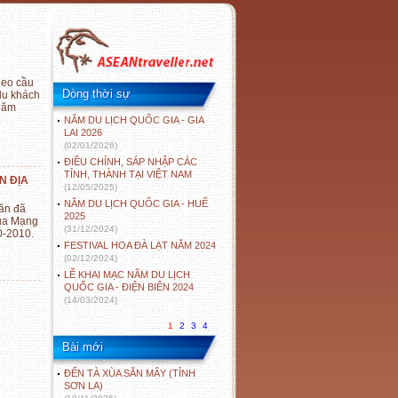
heo cầu
Dòng thời sự
du khách
 năm
NĂM DU LỊCH QUỐC GIA - GIA
LAI 2026
(02/01/2026)
ĐIỀU CHỈNH, SÁP NHẬP CÁC
TỈNH, THÀNH TẠI VIỆT NAM
N ĐỊA
(12/05/2025)
NĂM DU LỊCH QUỐC GIA - HUẾ
ăn đã
2025
của Mạng
(31/12/2024)
0-2010.
FESTIVAL HOA ĐÀ LẠT NĂM 2024
(02/12/2024)
LỄ KHAI MẠC NĂM DU LỊCH
QUỐC GIA - ĐIỆN BIÊN 2024
(14/03/2024)
1
2
3
4
Bài mới
ĐẾN TÀ XÙA SĂN MÂY (TỈNH
SƠN LA)