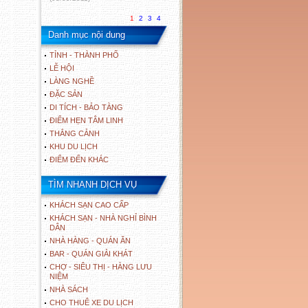
1
2
3
4
Danh mục nội dung
TỈNH - THÀNH PHỐ
LỄ HỘI
LÀNG NGHỀ
ĐẶC SẢN
DI TÍCH - BẢO TÀNG
ĐIỂM HẸN TÂM LINH
THẮNG CẢNH
KHU DU LỊCH
ĐIỂM ĐẾN KHÁC
TÌM NHANH DỊCH VỤ
KHÁCH SẠN CAO CẤP
KHÁCH SẠN - NHÀ NGHỈ BÌNH
DÂN
NHÀ HÀNG - QUÁN ĂN
BAR - QUÁN GIẢI KHÁT
CHỢ - SIÊU THỊ - HÀNG LƯU
NIỆM
NHÀ SÁCH
CHO THUÊ XE DU LỊCH