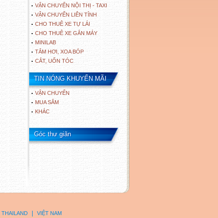
VẬN CHUYỂN NỘI THỊ - TAXI
VẬN CHUYỂN LIÊN TỈNH
CHO THUÊ XE TỰ LÁI
CHO THUÊ XE GẮN MÁY
MINILAB
TẮM HƠI, XOA BÓP
CẮT, UỐN TÓC
TIN NÓNG KHUYẾN MÃI
VẬN CHUYỂN
MUA SẮM
KHÁC
Góc thư giãn
|
THAILAND
VIỆT NAM