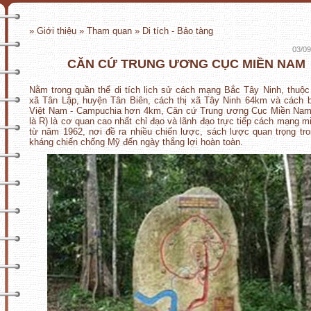
» Giới thiệu » Tham quan » Di tích - Bảo tàng
03/09
CĂN CỨ TRUNG ƯƠNG CỤC MIỀN NAM
Nằm trong quần thể di tích lịch sử cách mạng Bắc Tây Ninh, thuộc
xã Tân Lập, huyện Tân Biên, cách thị xã Tây Ninh 64km và cách b
Việt Nam - Campuchia hơn 4km, Căn cứ Trung ương Cục Miền Nam 
là R) là cơ quan cao nhất chỉ đạo và lãnh đạo trực tiếp cách mạng 
từ năm 1962, nơi đề ra nhiều chiến lược, sách lược quan trọng tr
kháng chiến chống Mỹ đến ngày thắng lợi hoàn toàn.