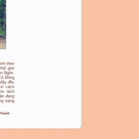
inh theo
 thể ghé
ện Ngôn,
Cỏ Đông
 đây đều
sĩ cách
róc rách
uân đang
ng tráng
m Thành