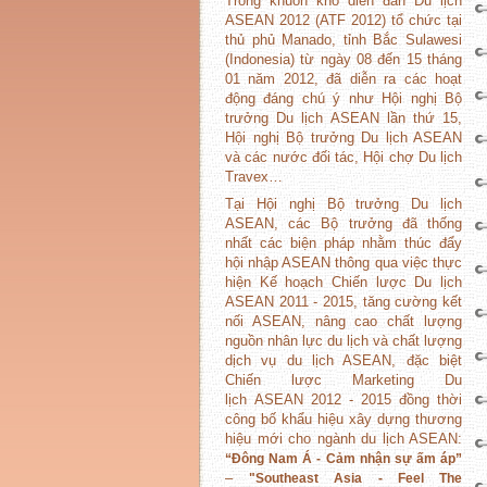
Trong khuôn khổ diễn đàn Du lịch
ASEAN 2012 (ATF 2012) tổ chức tại
thủ phủ Manado, tỉnh Bắc Sulawesi
(Indonesia) từ ngày 08 đến 15 tháng
01 năm 2012, đã diễn ra các hoạt
động đáng chú ý như Hội nghị Bộ
trưởng Du lịch ASEAN lần thứ 15,
Hội nghị Bộ trưởng Du lịch ASEAN
và các nước đối tác, Hội chợ Du lịch
Travex…
Tại Hội nghị Bộ trưởng Du lịch
ASEAN, các Bộ trưởng đã thống
nhất các biện pháp nhằm thúc đẩy
hội nhập ASEAN thông qua việc thực
hiện Kế hoạch Chiến lược Du lịch
ASEAN 2011 - 2015, tăng cường kết
nối ASEAN, nâng cao chất lượng
nguồn nhân lực du lịch và chất lượng
dịch vụ du lịch ASEAN, đặc biệt
Chiến lược Marketing Du
lịch ASEAN 2012 - 2015 đồng thời
công bố khẩu hiệu xây dựng thương
hiệu mới cho ngành du lịch ASEAN:
“Đông Nam Á - Cảm nhận sự ấm áp”
–
"Southeast Asia - Feel The