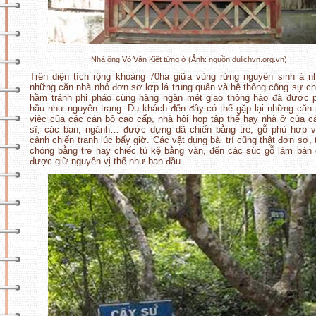
Nhà ông Võ Văn Kiệt từng ở (Ảnh: nguồn dulichvn.org.vn)
Trên diện tích rộng khoảng 70ha giữa vùng rừng nguyên sinh á nh
những căn nhà nhỏ đơn sơ lợp lá trung quân và hệ thống công sự ch
hầm tránh phi pháo cùng hàng ngàn mét giao thông hào đã được 
hầu như nguyên trạng. Du khách đến đây có thể gặp lại những căn
việc của các cán bộ cao cấp, nhà hội họp tập thể hay nhà ở của c
sĩ, các ban, ngành… được dựng dã chiến bằng tre, gỗ phù hợp v
cảnh chiến tranh lúc bấy giờ. Các vật dụng bài trí cũng thật đơn sơ, 
chỏng bằng tre hay chiếc tủ kệ bằng ván, đến các súc gỗ làm bàn
được giữ nguyên vị thế như ban đầu.