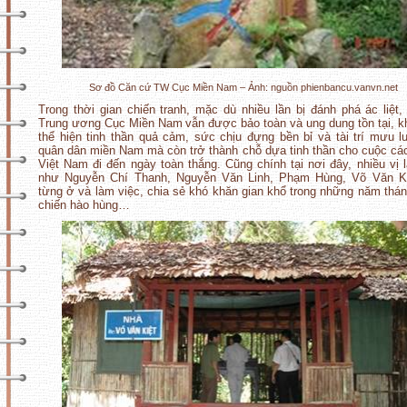
Sơ đồ Căn cứ TW Cục Miền Nam – Ảnh: nguồn phienbancu.vanvn.net
Trong thời gian chiến tranh, mặc dù nhiều lần bị đánh phá ác liệt
Trung ương Cục Miền Nam
vẫn được bảo toàn và ung dung tồn tại, k
thể hiện tinh thần quả cảm, sức chịu đựng bền bỉ và tài trí mưu 
quân dân miền Nam mà còn trở thành chỗ dựa tinh thần cho cuộc c
Việt Nam đi đến ngày toàn thắng. Cũng chính tại nơi đây, nhiều vị 
như Nguyễn Chí Thanh, Nguyễn Văn Linh, Phạm Hùng, Võ Văn Kiệ
từng ở và làm việc, chia sẻ khó khăn gian khổ trong những năm thá
chiến hào hùng…