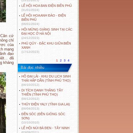
(10/11/2025)
LỄ HỘI HOA BAN ĐIỆN BIÊN PHỦ
(31/01/2024)
LỄ HỘI HOA ANH ĐÀO - ĐIỆN
BIÊN PHỦ
(06/01/2024)
HỘI MỪNG GIÁNG SINH TẠI CÁC
ĐẠI HỌC Ở HÀ NỘI
, Căn cứ
(24/12/2023)
hông chỉ
PHÚ QÚY - ĐẶC KHU GIỮA BIỂN
lược của
XANH
ách mạng
(17/12/2023)
lãnh đạo
t... đã
1
2
3
4
ng kháng
Bài đọc nhiều
HỒ ĐẠI LẢI - KHU DU LỊCH SINH
THÁI HẤP DẪN (TỈNH PHÚ THỌ)
(06/10/2012)
DI TÍCH DANH THẮNG TÂY
THIÊN (TỈNH PHÚ THỌ)
(08/12/2012)
THỦY ĐIỆN YALY (TỈNH GIA LAI)
(06/04/2013)
ĐỀN SÓC (ĐỀN GIÓNG SÓC
SƠN)
(10/10/2010)
LỄ HỘI NÚI BÀ ĐEN - TÂY NINH
(03/09/2011)