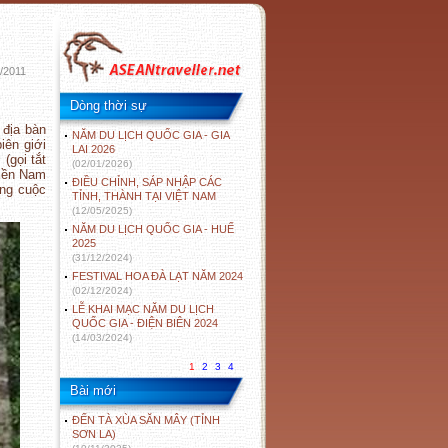
/2011
Dòng thời sự
 địa bàn
NĂM DU LỊCH QUỐC GIA - GIA
iên giới
LAI 2026
(gọi tắt
(02/01/2026)
miền Nam
ĐIỀU CHỈNH, SÁP NHẬP CÁC
ong cuộc
TỈNH, THÀNH TẠI VIỆT NAM
(12/05/2025)
NĂM DU LỊCH QUỐC GIA - HUẾ
2025
(31/12/2024)
FESTIVAL HOA ĐÀ LẠT NĂM 2024
(02/12/2024)
LỄ KHAI MẠC NĂM DU LỊCH
QUỐC GIA - ĐIỆN BIÊN 2024
(14/03/2024)
1
2
3
4
Bài mới
ĐẾN TÀ XÙA SĂN MÂY (TỈNH
SƠN LA)