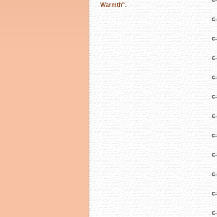
.
Warmth"