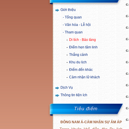
Giới thiệu
Tổng quan
Văn hóa - Lễ hội
Tham quan
Di tích - Bảo tàng
Điểm hẹn tâm linh
Thắng cảnh
Khu du lịch
Điểm đến khác
Cảm nhận lữ khách
Dịch Vụ
Thông tin tiện ích
Tiêu điểm
ĐÔNG
NAM
Á-CẢM NHẬN SỰ ẤM ÁP