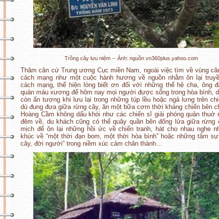
Trồng cây lưu niệm -- Ảnh: nguồn vn360plus.yahoo.com
Thăm căn cứ Trung ương Cục miền Nam, ngoài việc tìm về vùng că
cách mạng như một cuộc hành hương về nguồn nhằm ôn lại truyề
cách mạng, thể hiện lòng biết ơn đối với những thế hệ cha, ông 
quản máu xương để hôm nay mọi người được sống trong hòa bình, 
còn ấn tượng khi lưu lại trong những túp lều hoặc ngả lưng trên ch
dù đung đưa giữa rừng cây, ăn một bữa cơm thời kháng chiến bên c
Hoàng Cầm không dấu khói như các chiến sĩ giải phóng quân thuở 
đêm về, du khách cũng có thể quây quần bên đống lửa giữa rừng 
mịch để ôn lại những hồi ức về chiến tranh, hát cho nhau nghe 
khúc về “một thời đạn bom, một thời hòa bình” hoặc những tâm sự
cây, đời người” trong niềm xúc cảm chân thành…