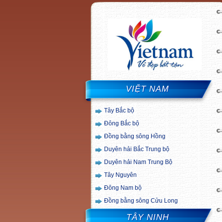
VIỆT NAM
Tây Bắc bộ
Đông Bắc bộ
Đồng bằng sông Hồng
Duyên hải Bắc Trung bộ
Duyên hải Nam Trung Bộ
Tây Nguyên
Đông Nam bộ
Đồng bằng sông Cửu Long
TÂY NINH