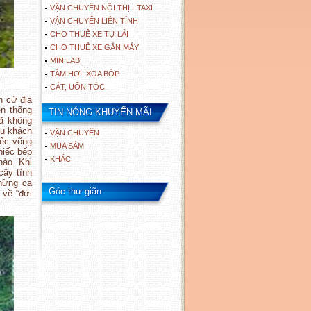
VẬN CHUYỂN NỘI THỊ - TAXI
VẬN CHUYỂN LIÊN TỈNH
CHO THUÊ XE TỰ LÁI
CHO THUÊ XE GẮN MÁY
MINILAB
TẮM HƠI, XOA BÓP
CẮT, UỐN TÓC
n cứ địa
n thống
TIN NÓNG KHUYẾN MÃI
đã không
du khách
VẬN CHUYỂN
iếc võng
MUA SẮM
hiếc bếp
KHÁC
nào. Khi
cây tĩnh
những ca
Góc thư giãn
 về “đời