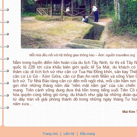
Mỗi nhà đều nối với hệ thống giao thông hào – Ảnh: nguồn travellive.org
Nằm trong tuyến điểm liên hoàn của du lịch Tây Ninh, từ thị xã Tây N
quốc lộ 22B tới cửa khẩu biên giới quốc tế Sa Mát, du khách có
thăm các di tích lịch sử như căn cứ Tua Hai Đồng khởi, sân bay Thi
căn cứ Lò Gò - Xóm Giữa, căn cứ Ban An ninh Miền và sông Vàm 
lịch sử. Từ Nhà Bảo tàng căn cứ đến mỗi ngôi nhà, mỗi căn hầm nơi
gợi nhớ những tháng năm dài “nếm mật nằm gai” của các chiến 
mạng. Trên cánh võng đung đưa thả hồn trong tiếng suối Tiên Cô 
hòa quyện cùng tiếng gió rừng, du khách như gặp lại những đoàn q
từ đây tràn về giải phóng thành đô trong những ngày tháng Tư hù
năm xưa…
Mai Ki
|
|
Trang chủ
Liên hệ
Đầu trang