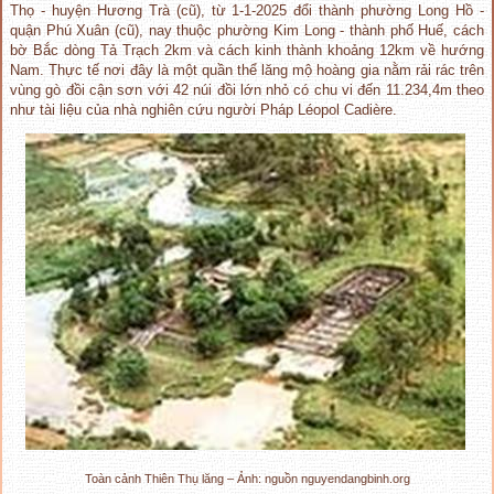
Thọ - huyện Hương Trà (cũ), từ 1-1-2025 đổi thành phường Long Hồ -
quận Phú Xuân (cũ), nay thuộc phường Kim Long - thành phố Huế, cách
bờ Bắc dòng Tả Trạch 2km và cách kinh thành khoảng 12km về hướng
Nam. Thực tế nơi đây là một quần thể lăng mộ hoàng gia nằm rải rác trên
vùng gò đồi cận sơn với 42 núi đồi lớn nhỏ có chu vi đến 11.234,4m theo
như tài liệu của nhà nghiên cứu người Pháp Léopol Cadière.
Toàn cảnh Thiên Thụ lăng – Ảnh: nguồn nguyendangbinh.org