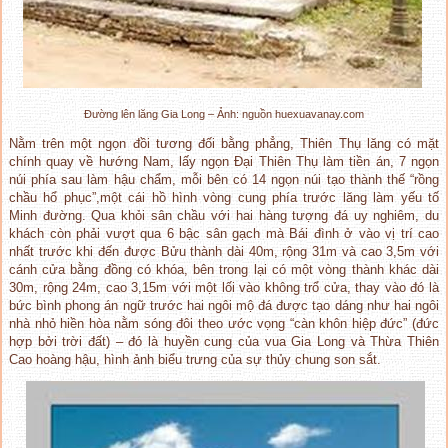
Đường lên lăng Gia Long – Ảnh: nguồn huexuavanay.com
Nằm trên một ngọn đồi tương đối bằng phẳng, Thiên Thụ lăng có mặt
chính quay về hướng Nam, lấy ngọn Đại Thiên Thụ làm tiền án, 7 ngọn
núi phía sau làm hậu chẩm, mỗi bên có 14 ngọn núi tạo thành thế “rồng
chầu hổ phục”,một cái hồ hình vòng cung phía trước lăng làm yếu tố
Minh đường. Qua khỏi sân chầu với hai hàng tượng đá uy nghiêm, du
khách còn phải vượt qua 6 bậc sân gạch mà Bái đình ở vào vị trí cao
nhất trước khi đến được Bửu thành dài 40m, rộng 31m và cao 3,5m với
cánh cửa bằng đồng có khóa, bên trong lại có một vòng thành khác dài
30m, rộng 24m, cao 3,15m với một lối vào không trổ cửa, thay vào đó là
bức bình phong án ngữ trước hai ngôi mộ đá được tạo dáng như hai ngôi
nhà nhỏ hiền hòa nằm sóng đôi theo ước vọng “càn khôn hiệp đức” (đức
hợp bởi trời đất) – đó là huyền cung của vua Gia Long và Thừa Thiên
Cao hoàng hậu, hình ảnh biểu trưng của sự thủy chung son sắt.