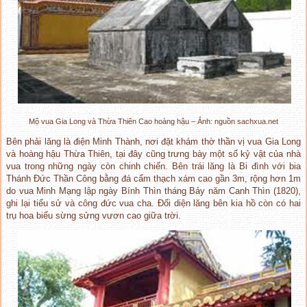
Mộ vua Gia Long và Thừa Thiên Cao hoàng hậu – Ảnh: nguồn sachxua.net
Bên phải lăng là điện Minh Thành, nơi đặt khám thờ thần vị vua Gia Long
và hoàng hậu Thừa Thiên, tại đây cũng trưng bày một số kỷ vật của nhà
vua trong những ngày còn chinh chiến. Bên trái lăng là Bi đình với bia
Thánh Đức Thần Công bằng đá cẩm thạch xám cao gần 3m, rộng hơn 1m
do vua Minh Mạng lập ngày Bính Thìn tháng Bảy năm Canh Thìn (1820),
ghi lại tiểu sử và công đức vua cha. Đối diện lăng bên kia hồ còn có hai
trụ hoa biểu sừng sửng vươn cao giữa trời.