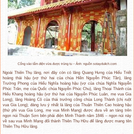
Cổng vào tẩm điện vừa được trùng tu – Ảnh: nguồn sotaydulich.com
Ngoài Thiên Thụ lăng, nơi đây còn có lăng Quang Hưng của Hiếu Triết
hoàng thái hậu (vợ thứ hai của chúa Hiền Nguyễn Phúc Tần), lăng
Trường Phong của Hiếu Nghĩa hoàng hậu (vợ của chúa Nghĩa Nguyễn
Phúc Trăn, mẹ của Quốc chúa Nguyễn Phúc Chu), lăng Thoại Thánh của
Hiếu Khang hoàng hậu (vợ thứ hai của Nguyễn Phúc Luân, mẹ vua Gia
Long), lăng Hoàng Cô của thái trưởng công chúa Long Thành (chị ruột
vua Gia Long); đáng lưu ý nhất là lăng của Thuận Thiên Cao hoàng hậu
(thứ phi vua Gia Long, mẹ vua Minh Mạng) được đưa về an táng trên
ngọn núi Thuận Sơn bên phải điện Minh Thành năm 1846 – ngọn núi này
về sau vua Minh Mạng đổi thành Thiên Thụ Hữu để lăng được mang tên
Thiên Thụ Hữu lăng.