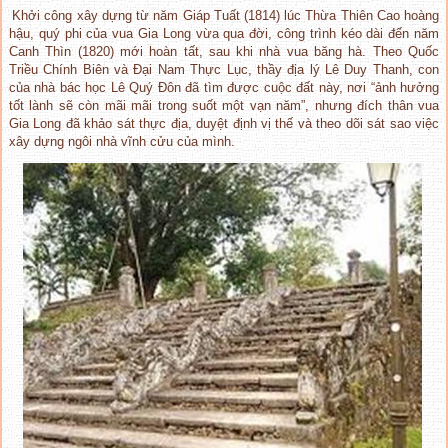
Khởi công xây dựng từ năm Giáp Tuất (1814) lúc Thừa Thiên Cao hoàng
hậu, quý phi của vua Gia Long vừa qua đời, công trình kéo dài đến năm
Canh Thìn (1820) mới hoàn tất, sau khi nhà vua băng hà. Theo Quốc
Triều Chính Biên và Đại Nam Thực Lục, thầy địa lý Lê Duy Thanh, con
của nhà bác học Lê Quý Đôn đã tìm được cuộc đất này, nơi “ảnh hưởng
tốt lành sẽ còn mãi mãi trong suốt một vạn năm”, nhưng đích thân vua
Gia Long đã khảo sát thực địa, duyệt định vị thế và theo dõi sát sao việc
xây dựng ngôi nhà vĩnh cửu của mình.