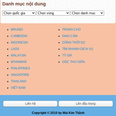
Danh mục nội dung
BRUNEI
TRANG CHỦ
CAMBODIA
GIAO CẢM
INDONESIA
DÒNG THỜI SỰ
LAOS
TÌM NHANH DỊCH VỤ
MALAYSIA
TỶ GIÁ
MYANMAR
GÓC THƯ GIÃN
PHILIPPINES
SINGAPORE
THAILAND
VIỆT NAM
Liên hệ
Lên đầu trang
Copyright © 2010 by Mai Kim Thành