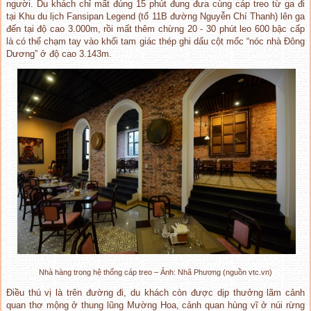
người. Du khách chỉ mất đúng 15 phút đung đưa cùng cáp treo từ ga đi
tại Khu du lịch Fansipan Legend (tổ 11B đường Nguyễn Chí Thanh) lên ga
đến tại độ cao 3.000m, rồi mất thêm chừng 20 - 30 phút leo 600 bậc cấp
là có thể chạm tay vào khối tam giác thép ghi dấu cột mốc “nóc nhà Đông
Dương” ở độ cao 3.143m.
Nhà hàng trong hệ thống cáp treo – Ảnh: Nhã Phương (nguồn vtc.vn)
Điều thú vị là trên đường đi, du khách còn được dịp thưởng lãm cảnh
quan thơ mộng ở thung lũng Mường Hoa, cảnh quan hùng vĩ ở núi rừng