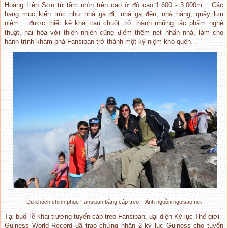
Hoàng Liên Sơn từ tầm nhìn trên cao ở độ cao 1.600 - 3.000m… Các
hạng mục kiến trúc như nhà ga đi, nhà ga đến, nhà hàng, quầy lưu
niệm… được thiết kế khá trau chuốt trở thành những tác phẩm nghệ
thuật, hài hòa với thiên nhiên cũng điểm thêm nét nhấn nhá, làm cho
hành trình khám phá Fansipan trở thành một kỷ niệm khó quên…
Du khách chinh phục Fansipan bằng cáp treo – Ảnh nguồn ngoisao.net
Tại buổi lễ khai trương tuyến cáp treo Fansipan, đại diện Kỷ lục Thế giới -
Guiness World Record đã trao chứng nhận 2 kỷ lục Guiness cho tuyến