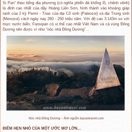
Si Pan” theo tiếng địa phương (có nghĩa phiến đá khổng lồ, chênh vênh)
là đỉnh cao nhất của dãy Hoàng Liên Sơn, hình thành vào khoảng giáp
ranh của 2 kỷ Permi - Trias của đại Cổ sinh (Paleozoi) và đại Trung sinh
(Mesozoi) cách ngày nay 260 - 250 triệu năm. Với độ cao 3.143m so với
mực nước biển, Fansipan có vị thế cao nhất Việt Nam và cả vùng Đông
Dương nên được ví như “nóc nhà Đông Dương”…
Nóc nhà Đông Dương – Ảnh nguồn bazantravel.com
ĐIỂM HẸN NHỎ CỦA MỘT ƯỚC MƠ LỚN…