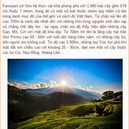
Fansipan sở hữu hệ thực vật khá phong phú với 1.680 loài cây gồm 679
chi thuộc 7 nhóm, trong đó có một số loài thuộc nhóm qúy hiếm có tên
trong danh mục đỏ của thế giới và sách đỏ Việt Nam. Từ chân núi lên độ
cao 700m là vành đai nhiệt đới với những khu rừng nguyên sinh rậm rạp
và chằng chịt dây leo - tại ngay chân núi đã thấy hiện diện những cây
Gạo, Mít, Cơi với mật độ khá dày. Từ 700m trở lên là tầng cây hạt trần
như Pơmu cao 50 - 60m với tuổi đời hàng trăm năm, có những cây ba,
bốn người ôm không xuể. Từ độ cao 2.800m, những bụi Trúc lùn phủ kín
mặt đất với chiều cao chỉ khoảng 25 - 30cm, đan xen một số cây thuộc
các họ Cói, Hoa Hồng, Hoàng Liên…