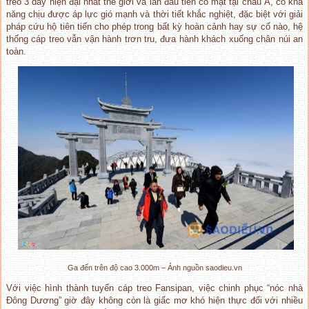
treo 3 dây hiện đại nhất thế giới và lần đầu tiên có mặt tại châu Á, có khả
năng chịu được áp lực gió mạnh và thời tiết khắc nghiệt, đặc biệt với giải
pháp cứu hộ tiên tiến cho phép trong bất kỳ hoàn cảnh hay sự cố nào, hệ
thống cáp treo vẫn vận hành trơn tru, đưa hành khách xuống chân núi an
toàn.
Ga đến trên độ cao 3.000m – Ảnh nguồn saodieu.vn
Với việc hình thành tuyến cáp treo Fansipan, việc chinh phục “nóc nhà
Đông Dương” giờ đây không còn là giấc mơ khó hiện thực đối với nhiều