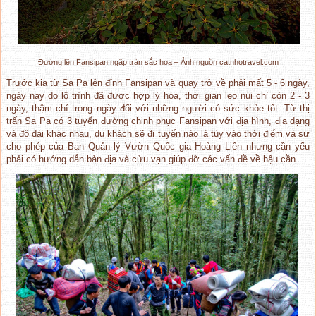
Đường lên Fansipan ngập tràn sắc hoa – Ảnh nguồn catnhotravel.com
Trước kia từ Sa Pa lên đỉnh Fansipan và quay trở về phải mất 5 - 6 ngày,
ngày nay do lộ trình đã được hợp lý hóa, thời gian leo núi chỉ còn 2 - 3
ngày, thậm chí trong ngày đối với những người có sức khỏe tốt. Từ thị
trấn Sa Pa có 3 tuyến đường chinh phục Fansipan với địa hình, địa dạng
và độ dài khác nhau, du khách sẽ đi tuyến nào là tùy vào thời điểm và sự
cho phép của Ban Quản lý Vườn Quốc gia Hoàng Liên nhưng cần yếu
phải có hướng dẫn bản địa và cửu vạn giúp đỡ các vấn đề về hậu cần.