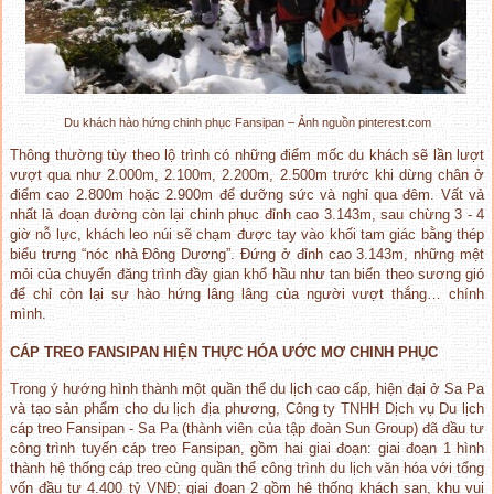
Du khách hào hứng chinh phục Fansipan – Ảnh nguồn pinterest.com
Thông thường tùy theo lộ trình có những điểm mốc du khách sẽ lần lượt
vượt qua như 2.000m, 2.100m, 2.200m, 2.500m trước khi dừng chân ở
điểm cao 2.800m hoặc 2.900m để dưỡng sức và nghỉ qua đêm. Vất vả
nhất là đoạn đường còn lại chinh phục đỉnh cao 3.143m, sau chừng 3 - 4
giờ nỗ lực, khách leo núi sẽ chạm được tay vào khối tam giác bằng thép
biểu trưng “nóc nhà Đông Dương”. Đứng ở đỉnh cao 3.143m, những mệt
mỏi của chuyến đăng trình đầy gian khổ hầu như tan biến theo sương gió
để chỉ còn lại sự hào hứng lâng lâng của người vượt thắng… chính
mình.
CÁP TREO FANSIPAN HIỆN THỰC HÓA ƯỚC MƠ CHINH PHỤC
Trong ý hướng hình thành một quần thể du lịch cao cấp, hiện đại ở Sa Pa
và tạo sản phẩm cho du lịch địa phương, Công ty TNHH Dịch vụ Du lịch
cáp treo Fansipan - Sa Pa (thành viên của tập đoàn Sun Group) đã đầu tư
công trình tuyến cáp treo Fansipan, gồm hai giai đoạn: giai đoạn 1 hình
thành hệ thống cáp treo cùng quần thể công trình du lịch văn hóa với tổng
vốn đầu tư 4.400 tỷ VNĐ; giai đoạn 2 gồm hệ thống khách sạn, khu vui