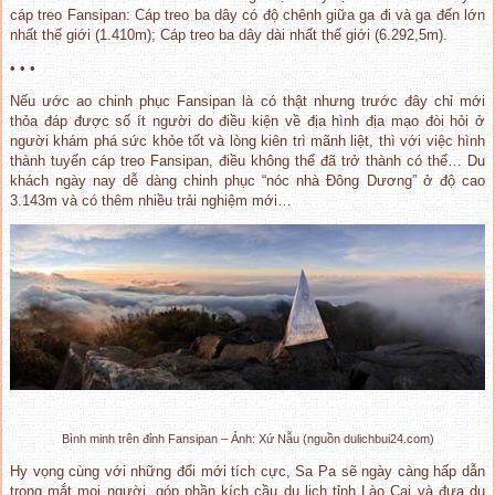
cáp treo Fansipan: Cáp treo ba dây có độ chênh giữa ga đi và ga đến lớn
nhất thế giới (1.410m); Cáp treo ba dây dài nhất thế giới (6.292,5m).
• • •
Nếu ước ao chinh phục Fansipan là có thật nhưng trước đây chỉ mới
thỏa đáp được số ít người do điều kiện về địa hình địa mạo đòi hỏi ở
người khám phá sức khỏe tốt và lòng kiên trì mãnh liệt, thì với việc hình
thành tuyến cáp treo Fansipan, điều không thể đã trở thành có thể… Du
khách ngày nay dễ dàng chinh phục “nóc nhà Đông Dương” ở độ cao
3.143m và có thêm nhiều trải nghiệm mới…
Bình minh trên đỉnh Fansipan – Ảnh: Xứ Nẫu (nguồn dulichbui24.com)
Hy vọng cùng với những đổi mới tích cực, Sa Pa sẽ ngày càng hấp dẫn
trong mắt mọi người, góp phần kích cầu du lịch tỉnh Lào Cai và đưa du