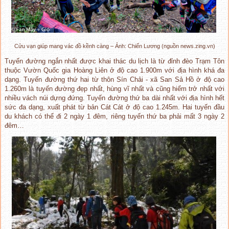
Cửu vạn giúp mang vác đồ kềnh càng – Ảnh: Chiến Lương (nguồn news.zing.vn)
Tuyến đường ngắn nhất được khai thác du lịch là từ đỉnh đèo Trạm Tôn
thuộc Vườn Quốc gia Hoàng Liên ở độ cao 1.900m với địa hình khá đa
dạng. Tuyến đường thứ hai từ thôn Sín Chải - xã San Sả Hồ ở độ cao
1.260m là tuyến đường đẹp nhất, hùng vĩ nhất và cũng hiểm trở nhất với
nhiều vách núi dựng đứng. Tuyến đường thứ ba dài nhất với địa hình hết
sức đa dạng, xuất phát từ bản Cát Cát ở độ cao 1.245m. Hai tuyến đầu
du khách có thể đi 2 ngày 1 đêm, riêng tuyến thứ ba phải mất 3 ngày 2
đêm…