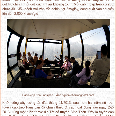
cột trụ chính, mỗi cột cách nhau khoảng 1km. Mỗi cabin cáp treo có sức
chứa 30 - 35 khách với vận tốc cabin đạt 8m/giây, công suất vận chuyển
lên đến 2.000 khách/giờ.
Cabin cáp treo Fansipan – Ảnh nguồn chaulonghotel.com
Khởi công xây dựng từ đầu tháng 11/2013, sau hơn hai năm nỗ lực,
tuyến cáp treo Fansipan đã chính thức đi vào hoạt động vào ngày 2-2-
2016, đúng một tuần trước dịp Tết cổ truyền Bính Thân. Đây là tuyến cáp