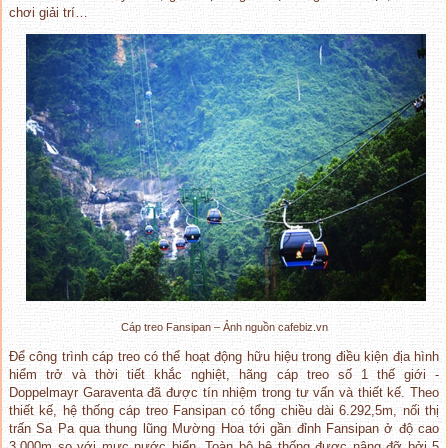
chơi giải trí…
Cáp treo Fansipan – Ảnh nguồn cafebiz.vn
Để công trình cáp treo có thể hoạt động hữu hiệu trong điều kiện địa hình
hiểm trở và thời tiết khắc nghiệt, hãng cáp treo số 1 thế giới -
Doppelmayr Garaventa đã được tín nhiệm trong tư vấn và thiết kế. Theo
thiết kế, hệ thống cáp treo Fansipan có tổng chiều dài 6.292,5m, nối thị
trấn Sa Pa qua thung lũng Mường Hoa tới gần đỉnh Fansipan ở độ cao
3.000m so với mực nước biển. Toàn bộ hệ thống được nâng đỡ bởi 5