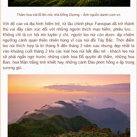
Thảm hoa trải lối lên nóc nhà Đông Dương – Ảnh nguồn dantri.com.vn
Với độ cao và địa hình hiểm trở, từ lâu chinh phục Fansipan đã trở thành
thú vui đầy cảm xúc đối với những người thích mạo hiểm, phiêu lưu…
Không chỉ là cơ hội rèn luyện ý chí, người leo núi còn được dịp chiêm
ngưỡng cảnh quan thiên nhiên hùng vĩ của núi đồi Tây Bắc. Thời điểm
leo núi thích hợp là từ tháng 9 đến tháng 3 năm sau nhưng đẹp nhất là
vào khoảng cuối tháng 2 khi các loài hoa núi bắt đầu nở - khách leo núi
sẽ phải ngẩn ngơ trước những cánh hoa Đỗ quyên đỏ thẩm, những hoa
Ban, hoa Mận trắng tinh khiết hay những cánh Đào phớt hồng e ấp trong
sương gió…