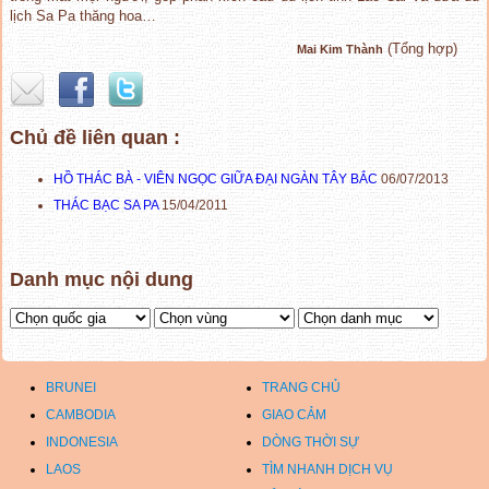
lịch Sa Pa thăng hoa…
(Tổng hợp)
Mai Kim Thành
Chủ đề liên quan :
HỒ THÁC BÀ - VIÊN NGỌC GIỮA ĐẠI NGÀN TÂY BẮC
06/07/2013
THÁC BẠC SA PA
15/04/2011
Danh mục nội dung
BRUNEI
TRANG CHỦ
CAMBODIA
GIAO CẢM
INDONESIA
DÒNG THỜI SỰ
LAOS
TÌM NHANH DỊCH VỤ