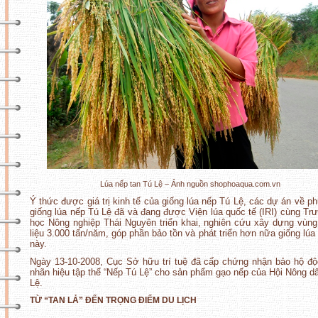
Lúa nếp tan Tú Lệ – Ảnh nguồn shophoaqua.com.vn
Ý thức được giá trị kinh tế của giống lúa nếp Tú Lệ, các dự án về ph
giống lúa nếp Tú Lệ đã và đang được Viện lúa quốc tế (IRI) cùng Tr
học Nông nghiệp Thái Nguyên triển khai, nghiên cứu xây dựng vùn
liệu 3.000 tấn/năm, góp phần bảo tồn và phát triển hơn nữa giống lúa
này.
Ngày 13-10-2008, Cục Sở hữu trí tuệ đã cấp chứng nhận bảo hộ đ
nhãn hiệu tập thể “Nếp Tú Lệ” cho sản phẩm gạo nếp của Hội Nông d
Lệ.
TỪ “TAN LẢ” ĐẾN TRỌNG ĐIỂM DU LỊCH