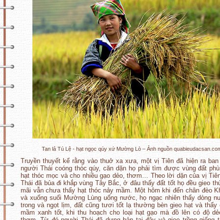
Tan lả Tú Lệ - hạt ngọc qúy xứ Mường Lò – Ảnh nguồn quabieudacsan.co
Truyền thuyết kể rằng vào thuở xa xưa, một vị Tiên đã hiện ra ban
người Thái coóng thóc qúy, căn dặn họ phải tìm được vùng đất ph
hạt thóc mọc và cho nhiều gạo dẻo, thơm… Theo lời dặn của vị Tiê
Thái đã bủa đi khắp vùng Tây Bắc, ở đâu thấy đất tốt họ đều gieo t
mãi vẫn chưa thấy hạt thóc nảy mầm. Một hôm khi đến chân đèo 
và xuống suối Mường Lùng uống nước, họ ngạc nhiên thấy dòng n
trong và ngọt lịm, đất cũng tươi tốt lạ thường bèn gieo hạt và thấy
mầm xanh tốt, khi thu hoạch cho loại hạt gạo mà đồ lên có độ dẻ
thơm. Từ đó người Thái đã dựng bản tại đây và gieo trồng giống 