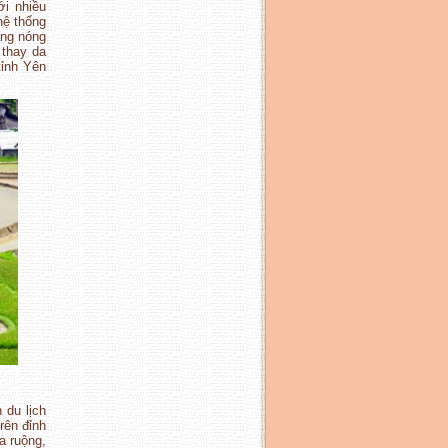
ới nhiều
hệ thống
áng nóng
thay da
tỉnh Yên
 du lịch
rên đỉnh
a ruộng,