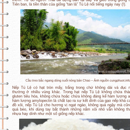
Tiên ban, là tiền thân của giống “tan lả” Tú Lệ nổi tiếng ngày nay (!).
Cầu treo bắc ngang dòng suối nóng bản Chao – Ảnh nguồn cungphuot.inf
Nếp Tú Lệ có hạt tròn mẩy, trắng trong chứ không dài và đục 
thường ở nhiều vùng khác. Trong hạt nếp Tú Lệ không chứa thà
gluten tiêu hóa, không chứa hoặc chứa không đáng kể hàm lượng 
hàm lượng amylopectin là chất tạo ra sự kết dính của gạo nếp khá 
đồ xôi, nếp Tú Lệ cho hương vị ngạt ngào, không quá ngậy mà cũ
quá béo, khi dùng tay bắt thành những nắm xôi nhỏ vẫn không t
nhựa hay dính như một số giống nếp khác.