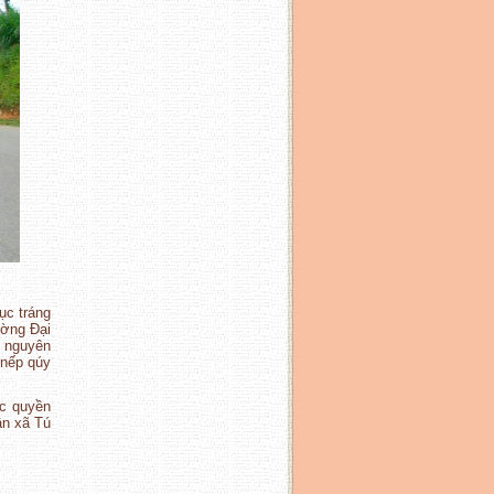
ục tráng
ường Đại
g nguyên
 nếp qúy
ộc quyền
ân xã Tú