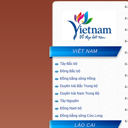
VIỆT NAM
Tây Bắc bộ
Đông Bắc bộ
Đồng bằng sông Hồng
Duyên hải Bắc Trung bộ
Duyên hải Nam Trung Bộ
Tây Nguyên
Đông Nam bộ
Đồng bằng sông Cửu Long
LÀO CAI