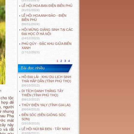
(10/11/2025)
LỄ HỘI HOA BAN ĐIỆN BIÊN PHỦ
(31/01/2024)
LỄ HỘI HOA ANH ĐÀO - ĐIỆN
BIÊN PHỦ
(06/01/2024)
HỘI MỪNG GIÁNG SINH TẠI CÁC
ĐẠI HỌC Ở HÀ NỘI
(24/12/2023)
PHÚ QÚY - ĐẶC KHU GIỮA BIỂN
XANH
(17/12/2023)
1
2
3
4
Bài đọc nhiều
HỒ ĐẠI LẢI - KHU DU LỊCH SINH
THÁI HẤP DẪN (TỈNH PHÚ THỌ)
(06/10/2012)
m
DI TÍCH DANH THẮNG TÂY
THIÊN (TỈNH PHÚ THỌ)
 cho tộc
(08/12/2012)
ù hợp để
THỦY ĐIỆN YALY (TỈNH GIA LAI)
n, người
(06/04/2013)
hử nhưng
ĐỀN SÓC (ĐỀN GIÓNG SÓC
Khau Phạ
SƠN)
ước mát
(10/10/2010)
 cây nảy
o và rất
LỄ HỘI NÚI BÀ ĐEN - TÂY NINH
thóc qúy
(03/09/2011)