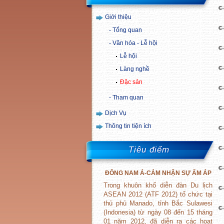
Giới thiệu
Tổng quan
Văn hóa - Lễ hội
Lễ hội
Làng nghề
Đặc sản
Tham quan
Dịch Vụ
Thông tin tiện ích
Tiêu điểm
ĐÔNG
NAM
Á-CẢM NHẬN SỰ ẤM ÁP
Trong khuôn khổ diễn đàn Du lịch
ASEAN 2012 (ATF 2012) tổ chức tại
thủ phủ Manado, tỉnh Bắc Sulawesi
(Indonesia) từ ngày 08 đến 15 tháng
01 năm 2012, đã diễn ra các hoạt