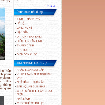
1
2
3
4
Danh mục nội dung
TỈNH - THÀNH PHỐ
LỄ HỘI
LÀNG NGHỀ
ĐẶC SẢN
DI TÍCH - BẢO TÀNG
ĐIỂM HẸN TÂM LINH
THẮNG CẢNH
KHU DU LỊCH
ĐIỂM ĐẾN KHÁC
TÌM NHANH DỊCH VỤ
o
KHÁCH SẠN CAO CẤP
như nếp
nh phần
KHÁCH SẠN - NHÀ NGHỈ BÌNH
amyloza,
DÂN
cao… Khi
NHÀ HÀNG - QUÁN ĂN
ng không
BAR - QUÁN GIẢI KHÁT
hấy quện
CHỢ - SIÊU THỊ - HÀNG LƯU
NIỆM
NHÀ SÁCH
CHO THUÊ XE DU LỊCH