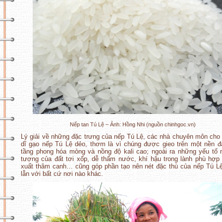
Nếp tan Tú Lệ – Ảnh: Hồng Nhi (nguồn chinhgoc.vn)
Lý giải về những đặc trưng của nếp Tú Lệ, các nhà chuyên môn cho
dĩ gạo nếp Tú Lệ dẻo, thơm là vì chúng được gieo trên một nền đ
tầng phong hóa mỏng và nồng độ kali cao; ngoài ra những yếu tố
tượng của đất tơi xốp, dễ thấm nước, khí hậu trong lành phù hợp
xuất thâm canh… cũng góp phần tạo nên nét đặc thù của nếp Tú L
lẫn với bất cứ nơi nào khác.