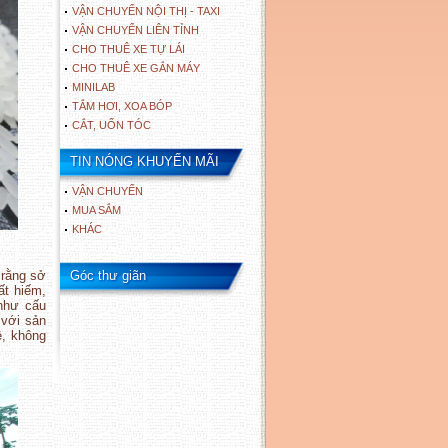
VẬN CHUYỂN NỘI THỊ - TAXI
VẬN CHUYỂN LIÊN TỈNH
CHO THUÊ XE TỰ LÁI
CHO THUÊ XE GẮN MÁY
MINILAB
TẮM HƠI, XOA BÓP
CẮT, UỐN TÓC
TIN NÓNG KHUYẾN MÃI
VẬN CHUYỂN
MUA SẮM
KHÁC
 rằng sở
Góc thư giãn
ất hiếm,
 như cấu
 với sản
ệ, không