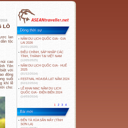
/2016
G LÒ
Dòng thời sự
được lan
NĂM DU LỊCH QUỐC GIA - GIA
 dân tộc
LAI 2026
(02/01/2026)
ĐIỀU CHỈNH, SÁP NHẬP CÁC
TỈNH, THÀNH TẠI VIỆT NAM
(12/05/2025)
 núi cao
ỉnh Yên
NĂM DU LỊCH QUỐC GIA - HUẾ
2025
biệt với
(31/12/2024)
dao động
òng suối
FESTIVAL HOA ĐÀ LẠT NĂM 2024
g khí lễ
(02/12/2024)
rời cho:
LỄ KHAI MẠC NĂM DU LỊCH
QUỐC GIA - ĐIỆN BIÊN 2024
(14/03/2024)
1
2
3
4
Bài mới
ĐẾN TÀ XÙA SĂN MÂY (TỈNH
SƠN LA)