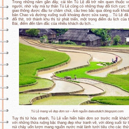
Trong những năm gần đây, cái tên Tú Lệ đã trở nên quen thuộc v
người, nhờ vậy mà tự thân Tú Lệ cũng có những thay đổi tích cực: 
giao thông được đầu tư chăm chút, cầu treo bắc qua dòng suối kho
bản Chao và đường xuống suối khoáng được sửa sang… Tú Lệ đã 
đổi thịt, trở thành khu thị tứ phát triển, một trọng điểm du lịch của 
Bái, điểm đến tâm đắc của nhiều khách du lịch…
Tú Lệ mang vẻ đẹp đơn sơ – Ảnh nguồn daisudulich.blogspot.com
Tuy thị tứ hóa nhanh, Tú Lệ vẫn hiển hiện đơn sơ trước mắt khách
với những thửa ruộng bậc thang đẹp như tranh vẽ, với dòng suối từ t
núi chảy uốn lượn mang nguồn nước mát lành tưới tiêu cho các thử