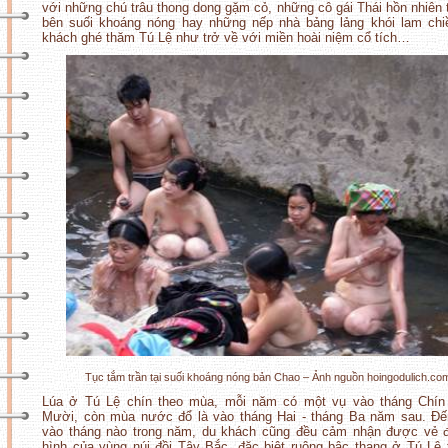
với những chú trâu thong dong gặm cỏ, những cô gái Thái hồn nhiên 
bên suối khoáng nóng hay những nếp nhà bảng lảng khói lam ch
khách ghé thăm Tú Lệ như trở về với miền hoài niệm cổ tích…
Tục tắm trần tại suối khoáng nóng bản Chao – Ảnh nguồn hoingodulich.co
Lúa ở Tú Lệ chín theo mùa, mỗi năm có một vụ vào tháng Chín 
Mười, còn mùa nước đổ là vào tháng Hai - tháng Ba năm sau. Đế
vào tháng nào trong năm, du khách cũng đều cảm nhận được vẻ đ
hình của vùng núi đồi Tây Bắc, đặc biệt ruộng bậc thang ở Tú Lệ 