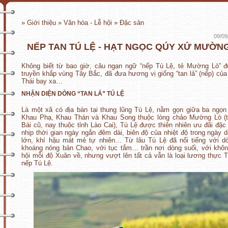
» Giới thiệu » Văn hóa - Lễ hội » Đặc sản
09/09
NẾP TAN TÚ LỆ - HẠT NGỌC QÚY XỨ MƯỜN
Không biết từ bao giờ, câu ngạn ngữ “nếp Tú Lệ, tẻ Mường Lò” 
truyền khắp vùng Tây Bắc, đã đưa hương vị giống “tan lả” (nếp) của
Thái bay xa…
NHẬN DIỆN DÒNG “TAN LẢ” TÚ LỆ
Là một xã có địa bàn tại thung lũng Tú Lệ, nằm gọn giữa ba ngọn
Khau Phạ, Khau Thán và Khau Song thuộc lòng chảo Mường Lò (t
Bái cũ, nay thuộc tỉnh Lào Cai), Tú Lệ được thiên nhiên ưu đãi đặc 
nhịp thời gian ngày ngắn đêm dài, biên độ của nhiệt độ trong ngày 
lớn, khí hậu mát mẻ tự nhiên… Từ lâu Tú Lệ đã nổi tiếng với d
khoáng nóng bản Chao, với tục tắm… trần nơi dòng suối, với khôn
hội mỗi độ Xuân về, nhưng vượt lên tất cả vẫn là loại lương thực T
nếp Tú Lệ.