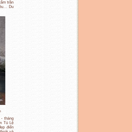
tắm trần
iều… Du
m
- tháng
n Tú Lệ
ẹp điển
thoải và