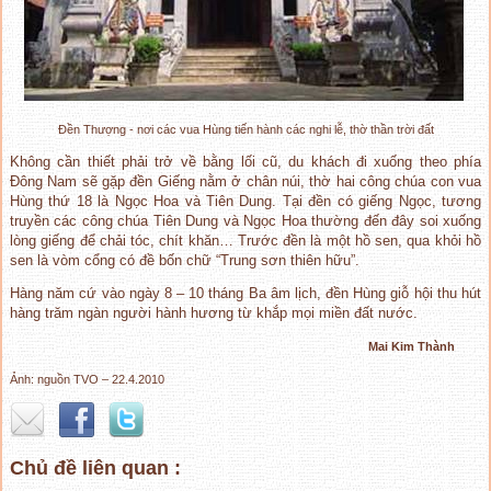
Đền Thượng - nơi các vua Hùng tiến hành các nghi lễ, thờ thần trời đất
Không cần thiết phải trở về bằng lối cũ, du khách đi xuống theo phía
Đông Nam sẽ gặp đền Giếng nằm ở chân núi, thờ hai công chúa con vua
Hùng thứ 18 là Ngọc Hoa và Tiên Dung. Tại đền có giếng Ngọc, tương
truyền các công chúa Tiên Dung và Ngọc Hoa thường đến đây soi xuống
lòng giếng để chải tóc, chít khăn… Trước đền là một hồ sen, qua khỏi hồ
sen là vòm cổng có đề bốn chữ “Trung sơn thiên hữu”.
Hàng năm cứ vào ngày 8 – 10 tháng Ba âm lịch, đền Hùng giỗ hội thu hút
hàng trăm ngàn người hành hương từ khắp mọi miền đất nước.
Mai Kim Thành
Ảnh: nguồn TVO – 22.4.2010
Chủ đề liên quan :