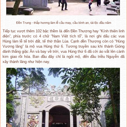
Đền Trung - thắp hương làm lễ cầu may, cầu bình an, tài lộc đầu năm
Tiếp tục vượt thêm 102 bậc thềm là đến Đền Thượng hay “Kính thiên linh
điện”, phía trước có 4 chữ “Nam Việt tích tổ”, là nơi ghi dấu các vua
Hùng làm lễ tế trời đất, tế thờ thần Lúa. Cạnh đền Thượng còn có “Hùng
Vương lăng” là mộ vua Hùng thứ 6. Tương truyền sau khi thánh Gióng
đánh thắng giặc Ân và bay về trời, vua Hùng thứ 6 đã cởi áo vắt lên cành
kim giao rồi hóa. Ban đầu đây chỉ là ngôi mộ, đến đầu triều Nguyễn đã
xây thành lăng như hiện nay.