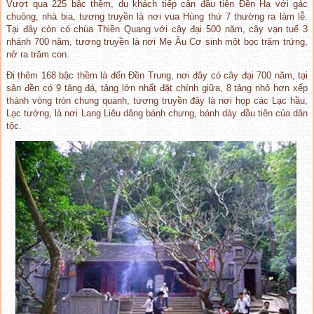
Vượt qua 225 bậc thềm, du khách tiếp cận đầu tiên Đền Hạ với gác
chuông, nhà bia, tương truyền là nơi vua Hùng thứ 7 thường ra làm lễ.
Tại đây còn có chùa Thiền Quang với cây đại 500 năm, cây vạn tuế 3
nhánh 700 năm, tương truyền là nơi Mẹ Âu Cơ sinh một bọc trăm trứng,
nở ra trăm con.
Đi thêm 168 bậc thềm là đến Đền Trung, nơi đây có cây đại 700 năm, tại
sân đền có 9 tảng đá, tảng lớn nhất đặt chính giữa, 8 tảng nhỏ hơn xếp
thành vòng tròn chung quanh, tương truyền đây là nơi họp các Lạc hầu,
Lạc tướng, là nơi Lang Liêu dâng bánh chưng, bánh dày đầu tiên của dân
tộc.