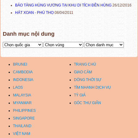
BẢO TÀNG HÙNG VƯƠNG TẠI KHU DI TÍCH ĐỀN HÙNG
26/12/2016
HÁT XOAN - PHÚ THỌ
08/04/2011
Danh mục nội dung
BRUNEI
TRANG CHỦ
CAMBODIA
GIAO CẢM
INDONESIA
DÒNG THỜI SỰ
LAOS
TÌM NHANH DỊCH VỤ
MALAYSIA
TỶ GIÁ
MYANMAR
GÓC THƯ GIÃN
PHILIPPINES
SINGAPORE
THAILAND
VIỆT NAM