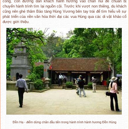
cổng, con đường dẫn khách hành hương vào chân núi để chuẩn bị
chuyến hành trình tìm lại nguồn cội. Trước khi vượt non thiêng, du khách
cũng nên ghé thăm Bảo tàng Hùng Vương bên tay trái để tìm hiểu về sự
phát triển của nền văn hóa thời đại các vua Hùng qua các di vật khảo cổ
được giới thiệu.
Đền Hạ - điểm dừng chân đầu tiên trong hành trình hành hương Đền Hùng