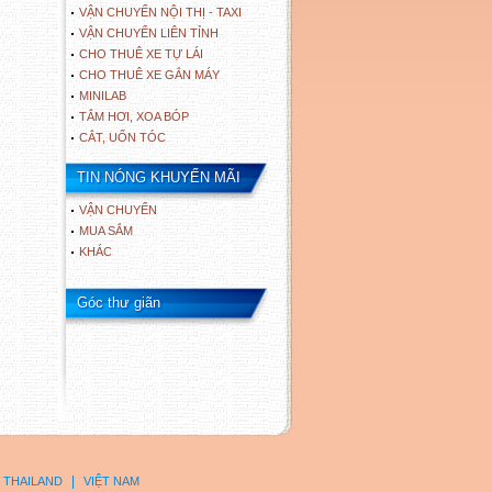
VẬN CHUYỂN NỘI THỊ - TAXI
VẬN CHUYỂN LIÊN TỈNH
CHO THUÊ XE TỰ LÁI
CHO THUÊ XE GẮN MÁY
MINILAB
TẮM HƠI, XOA BÓP
CẮT, UỐN TÓC
TIN NÓNG KHUYẾN MÃI
VẬN CHUYỂN
MUA SẮM
KHÁC
Góc thư giãn
|
THAILAND
VIỆT NAM