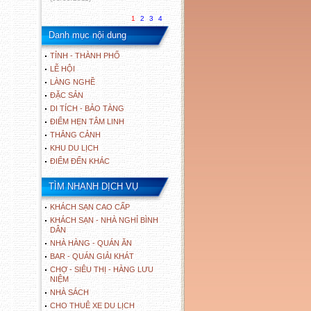
1
2
3
4
Danh mục nội dung
TỈNH - THÀNH PHỐ
LỄ HỘI
LÀNG NGHỀ
ĐẶC SẢN
DI TÍCH - BẢO TÀNG
ĐIỂM HẸN TÂM LINH
THẮNG CẢNH
KHU DU LỊCH
ĐIỂM ĐẾN KHÁC
TÌM NHANH DỊCH VỤ
KHÁCH SẠN CAO CẤP
KHÁCH SẠN - NHÀ NGHỈ BÌNH
DÂN
NHÀ HÀNG - QUÁN ĂN
BAR - QUÁN GIẢI KHÁT
CHỢ - SIÊU THỊ - HÀNG LƯU
NIỆM
NHÀ SÁCH
CHO THUÊ XE DU LỊCH