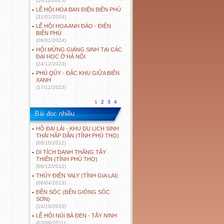
(10/11/2025)
LỄ HỘI HOA BAN ĐIỆN BIÊN PHỦ
(31/01/2024)
LỄ HỘI HOA ANH ĐÀO - ĐIỆN
BIÊN PHỦ
(06/01/2024)
HỘI MỪNG GIÁNG SINH TẠI CÁC
ĐẠI HỌC Ở HÀ NỘI
(24/12/2023)
PHÚ QÚY - ĐẶC KHU GIỮA BIỂN
XANH
(17/12/2023)
1
2
3
4
Bài đọc nhiều
HỒ ĐẠI LẢI - KHU DU LỊCH SINH
THÁI HẤP DẪN (TỈNH PHÚ THỌ)
(06/10/2012)
DI TÍCH DANH THẮNG TÂY
THIÊN (TỈNH PHÚ THỌ)
(08/12/2012)
THỦY ĐIỆN YALY (TỈNH GIA LAI)
(06/04/2013)
ĐỀN SÓC (ĐỀN GIÓNG SÓC
SƠN)
(10/10/2010)
LỄ HỘI NÚI BÀ ĐEN - TÂY NINH
(03/09/2011)