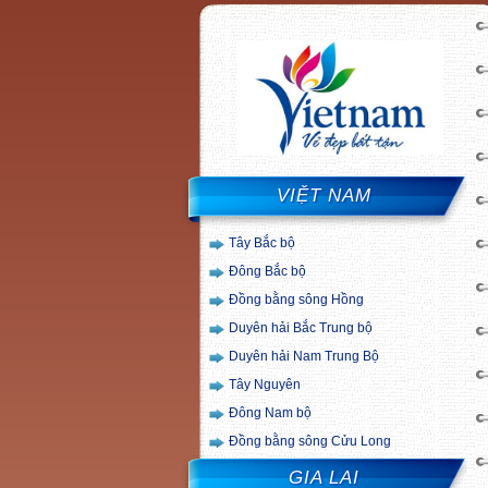
VIỆT NAM
Tây Bắc bộ
Đông Bắc bộ
Đồng bằng sông Hồng
Duyên hải Bắc Trung bộ
Duyên hải Nam Trung Bộ
Tây Nguyên
Đông Nam bộ
Đồng bằng sông Cửu Long
GIA LAI