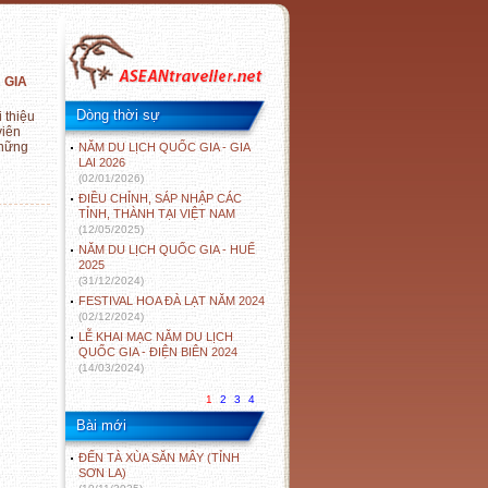
 GIA
Dòng thời sự
 thiệu
viên
những
NĂM DU LỊCH QUỐC GIA - GIA
LAI 2026
(02/01/2026)
ĐIỀU CHỈNH, SÁP NHẬP CÁC
TỈNH, THÀNH TẠI VIỆT NAM
(12/05/2025)
NĂM DU LỊCH QUỐC GIA - HUẾ
2025
(31/12/2024)
FESTIVAL HOA ĐÀ LẠT NĂM 2024
(02/12/2024)
LỄ KHAI MẠC NĂM DU LỊCH
QUỐC GIA - ĐIỆN BIÊN 2024
(14/03/2024)
1
2
3
4
Bài mới
ĐẾN TÀ XÙA SĂN MÂY (TỈNH
SƠN LA)