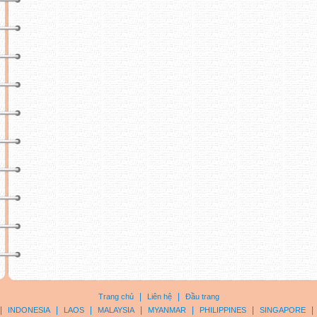
|
|
Trang chủ
Liên hệ
Đầu trang
|
|
|
|
|
|
|
INDONESIA
LAOS
MALAYSIA
MYANMAR
PHILIPPINES
SINGAPORE