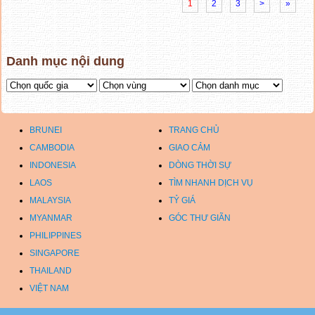
1
2
3
>
»
Danh mục nội dung
BRUNEI
TRANG CHỦ
CAMBODIA
GIAO CẢM
INDONESIA
DÒNG THỜI SỰ
LAOS
TÌM NHANH DỊCH VỤ
MALAYSIA
TỶ GIÁ
MYANMAR
GÓC THƯ GIÃN
PHILIPPINES
SINGAPORE
THAILAND
VIỆT NAM