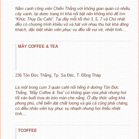
Nằm cạnh công viên Chiến Thắng với không gian quán có nhiều
cây xanh, lại được trang trí khá nổi bật nên không khó để tìm
“Khúc Thụy Du Café”. Tại đây mỗi tối thứ 3, 5, 7 và Chủ nhật
đều có chương trình khiêu vũ và hát với nhau thu hút khá đông
khách, đặc biệt nhân viên phục vụ đều rất vui vẻ, nhiệt tình…
MÂY COFFEE & TEA
236 Tôn Đức Thắng, Tp. Sa Đéc, T. Đồng Tháp
Là một trong cụm 3 quán café nổi tiếng ở đường Tôn Đức
Thắng, “Mây Coffee & Tea” có không gian vừa phải nhưng hơi
tối vào buổi trưa do kéo màn che nắng. Ở đây thức uống khá
phong phú, chế biến đạt chất lượng và giá cả cũng phải chăng,
có điều nhân viên tuy phục vụ nhanh nhưng hơi thiếu nhiệt
tình…
TCOFFEE