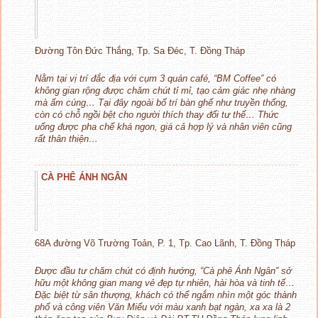
Đường Tôn Đức Thắng, Tp. Sa Đéc, T. Đồng Tháp
Nằm tại vị trí đắc địa với cụm 3 quán café, “BM Coffee” có
không gian rộng được chăm chút tỉ mỉ, tạo cảm giác nhẹ nhàng
mà ấm cúng… Tại đây ngoài bố trí bàn ghế như truyền thống,
còn có chỗ ngồi bệt cho người thích thay đổi tư thế… Thức
uống được pha chế khá ngon, giá cả hợp lý và nhân viên cũng
rất thân thiện…
CÀ PHÊ ÁNH NGÂN
68A đường Võ Trường Toản, P. 1, Tp. Cao Lãnh, T. Đồng Tháp
Được đầu tư chăm chút có định hướng, “Cà phê Ánh Ngân” sở
hữu một không gian mang vẻ đẹp tự nhiên, hài hòa và tinh tế…
Đặc biệt từ sân thượng, khách có thể ngắm nhìn một góc thành
phố và công viên Văn Miếu với màu xanh bạt ngàn, xa xa là 2