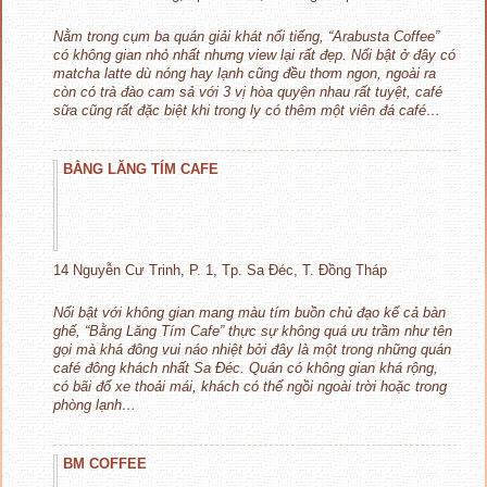
Nằm trong cụm ba quán giải khát nổi tiếng, “Arabusta Coffee”
có không gian nhỏ nhất nhưng view lại rất đẹp. Nổi bật ở đây có
matcha latte dù nóng hay lạnh cũng đều thơm ngon, ngoài ra
còn có trà đào cam sả với 3 vị hòa quyện nhau rất tuyệt, café
sữa cũng rất đặc biệt khi trong ly có thêm một viên đá café…
BẰNG LĂNG TÍM CAFE
14 Nguyễn Cư Trinh, P. 1, Tp. Sa Đéc, T. Đồng Tháp
Nổi bật với không gian mang màu tím buồn chủ đạo kể cả bàn
ghế, “Bằng Lăng Tím Cafe” thực sự không quá ưu trầm như tên
gọi mà khá đông vui náo nhiệt bởi đây là một trong những quán
café đông khách nhất Sa Đéc. Quán có không gian khá rộng,
có bãi đổ xe thoải mái, khách có thể ngồi ngoài trời hoặc trong
phòng lạnh…
BM COFFEE