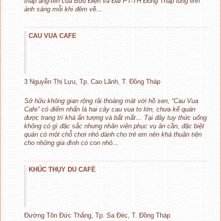
tháp ăng-ten của Bưu Điện và Đài PT-TH Đồng Tháp lung linh
ánh sáng mỗi khi đêm về…
CAU VUA CAFE
3 Nguyễn Thị Lựu, Tp. Cao Lãnh, T. Đồng Tháp
Sở hữu không gian rộng rãi thoáng mát với hồ sen, “Cau Vua
Cafe” có điểm nhấn là hai cây cau vua to lớn, chưa kể quán
được trang trí khá ấn tượng và bắt mắt… Tại đây tuy thức uống
không có gì đặc sắc nhưng nhân viên phục vụ ân cần, đặc biệt
quán có một chỗ chơi nhỏ dành cho trẻ em nên khá thuận tiện
cho những gia đình có con nhỏ…
KHÚC THỤY DU CAFÉ
Đường Tôn Đức Thắng, Tp. Sa Đéc, T. Đồng Tháp