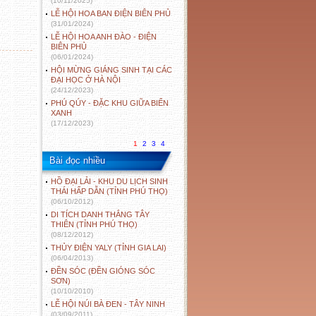
(10/11/2025)
LỄ HỘI HOA BAN ĐIỆN BIÊN PHỦ
(31/01/2024)
LỄ HỘI HOA ANH ĐÀO - ĐIỆN
BIÊN PHỦ
(06/01/2024)
HỘI MỪNG GIÁNG SINH TẠI CÁC
ĐẠI HỌC Ở HÀ NỘI
(24/12/2023)
PHÚ QÚY - ĐẶC KHU GIỮA BIỂN
XANH
(17/12/2023)
1
2
3
4
Bài đọc nhiều
HỒ ĐẠI LẢI - KHU DU LỊCH SINH
THÁI HẤP DẪN (TỈNH PHÚ THỌ)
(06/10/2012)
DI TÍCH DANH THẮNG TÂY
THIÊN (TỈNH PHÚ THỌ)
(08/12/2012)
THỦY ĐIỆN YALY (TỈNH GIA LAI)
(06/04/2013)
ĐỀN SÓC (ĐỀN GIÓNG SÓC
SƠN)
(10/10/2010)
LỄ HỘI NÚI BÀ ĐEN - TÂY NINH
(03/09/2011)