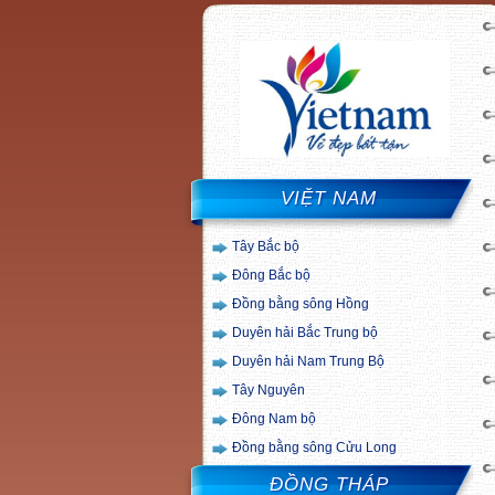
VIỆT NAM
Tây Bắc bộ
Đông Bắc bộ
Đồng bằng sông Hồng
Duyên hải Bắc Trung bộ
Duyên hải Nam Trung Bộ
Tây Nguyên
Đông Nam bộ
Đồng bằng sông Cửu Long
ĐỒNG THÁP