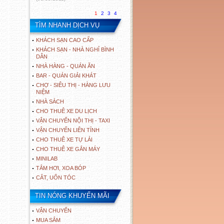
1
2
3
4
TÌM NHANH DỊCH VỤ
KHÁCH SẠN CAO CẤP
KHÁCH SẠN - NHÀ NGHỈ BÌNH
DÂN
NHÀ HÀNG - QUÁN ĂN
BAR - QUÁN GIẢI KHÁT
CHỢ - SIÊU THỊ - HÀNG LƯU
NIỆM
NHÀ SÁCH
CHO THUÊ XE DU LỊCH
VẬN CHUYỂN NỘI THỊ - TAXI
VẬN CHUYỂN LIÊN TỈNH
CHO THUÊ XE TỰ LÁI
CHO THUÊ XE GẮN MÁY
MINILAB
TẮM HƠI, XOA BÓP
CẮT, UỐN TÓC
TIN NÓNG KHUYẾN MÃI
VẬN CHUYỂN
MUA SẮM