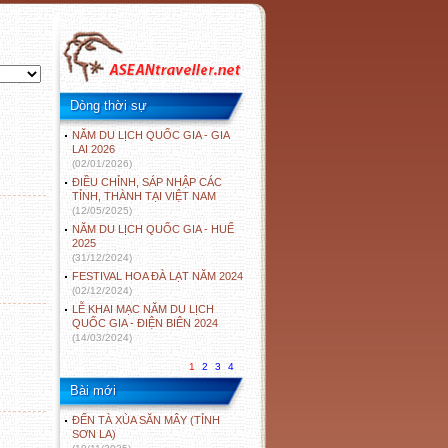
Dòng thời sự
NĂM DU LỊCH QUỐC GIA - GIA
LAI 2026
(02/01/2026)
ĐIỀU CHỈNH, SÁP NHẬP CÁC
TỈNH, THÀNH TẠI VIỆT NAM
(12/05/2025)
NĂM DU LỊCH QUỐC GIA - HUẾ
2025
(31/12/2024)
FESTIVAL HOA ĐÀ LẠT NĂM 2024
(02/12/2024)
LỄ KHAI MẠC NĂM DU LỊCH
QUỐC GIA - ĐIỆN BIÊN 2024
(14/03/2024)
1
2
3
4
Bài mới
ĐẾN TÀ XÙA SĂN MÂY (TỈNH
SƠN LA)