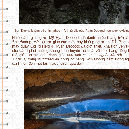
Sơn Đoòng không dễ chinh phục – Ảnh từ clip của Ryan Deboodt (sondoongviet
Nhiếp ảnh gia người Mỹ Ryan Deboodt đã dành nhiều tháng trời 
Sơn Đoòng. Với sự trợ giúp của máy bay không người lái DJI Phan
máy quay GoPro Hero 4, Ryan Deboodt đã giới thiệu khá trọn vẹn t
clip dài 6 phút những khung hình huyền ảo nhất về một hang động 
thế giới, được anh đánh giá
.
“như một địa danh ngoài trái đất…”
11/2013, trang Buzzfeed đã công bố hang Sơn Đoòng nằm trong to
danh nên đến một lần trước khi… qua đời.