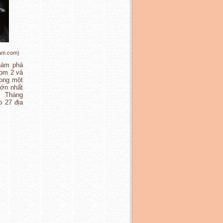
nam.com)
khám phá
tom 2 và
rong một
lớn nhất
 Tháng
p 27 địa