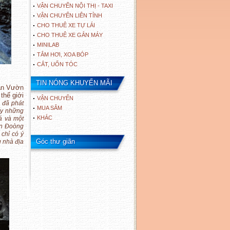
VẬN CHUYỂN NỘI THỊ - TAXI
VẬN CHUYỂN LIÊN TỈNH
CHO THUÊ XE TỰ LÁI
CHO THUÊ XE GẮN MÁY
MINILAB
TẮM HƠI, XOA BÓP
CẮT, UỐN TÓC
TIN NÓNG KHUYẾN MÃI
hận Vườn
thế giới
VẬN CHUYỂN
 đã phát
MUA SẮM
hấy những
KHÁC
á và một
n Đoòng
 chỉ có ý
Góc thư giãn
g nhà địa