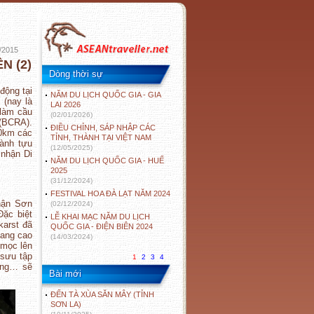
/2015
N (2)
Dòng thời sự
động tại
NĂM DU LỊCH QUỐC GIA - GIA
 (nay là
LAI 2026
 làm cầu
(02/01/2026)
 (BCRA).
ĐIỀU CHỈNH, SÁP NHẬP CÁC
00km các
TỈNH, THÀNH TẠI VIỆT NAM
hành tựu
(12/05/2025)
 nhận Di
NĂM DU LỊCH QUỐC GIA - HUẾ
2025
(31/12/2024)
FESTIVAL HOA ĐÀ LẠT NĂM 2024
nhận Sơn
(02/12/2024)
Đặc biệt
LỄ KHAI MẠC NĂM DU LỊCH
karst đã
QUỐC GIA - ĐIỆN BIÊN 2024
hang cao
(14/03/2024)
 mọc lên
 sưu tập
1
2
3
4
àng… sẽ
Bài mới
ĐẾN TÀ XÙA SĂN MÂY (TỈNH
SƠN LA)