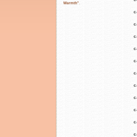
.
Warmth"