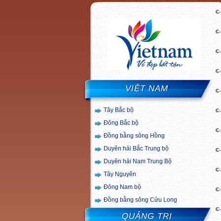
VIỆT NAM
Tây Bắc bộ
Đông Bắc bộ
Đồng bằng sông Hồng
Duyên hải Bắc Trung bộ
Duyên hải Nam Trung Bộ
Tây Nguyên
Đông Nam bộ
Đồng bằng sông Cửu Long
QUẢNG TRỊ