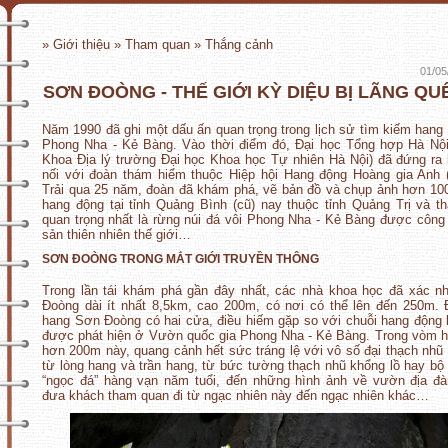
» Giới thiệu » Tham quan » Thắng cảnh
01/05
SƠN ĐOÒNG - THẾ GIỚI KỲ DIỆU BỊ LÃNG QUÊ
Năm 1990 đã ghi một dấu ấn quan trọng trong lịch sử tìm kiếm hang 
Phong Nha - Kẻ Bàng. Vào thời điểm đó, Đại học Tổng hợp Hà Nội
Khoa Địa lý trường Đại học Khoa học Tự nhiên Hà Nội) đã đứng ra
nối với đoàn thám hiểm thuộc Hiệp hội Hang động Hoàng gia Anh
Trải qua 25 năm, đoàn đã khám phá, vẽ bản đồ và chụp ảnh hơn 1
hang động tại tỉnh Quảng Bình (cũ) nay thuộc tỉnh Quảng Trị và t
quan trọng nhất là rừng núi đá vôi Phong Nha - Kẻ Bàng được công
sản thiên nhiên thế giới…
SƠN ĐOÒNG TRONG MẮT GIỚI TRUYỀN THÔNG
Trong lần tái khám phá gần đây nhất, các nhà khoa học đã xác 
Đoòng dài ít nhất 8,5km, cao 200m, có nơi có thể lên đến 250m. 
hang Sơn Đoòng có hai cửa, điều hiếm gặp so với chuỗi hang động 
được phát hiện ở Vườn quốc gia Phong Nha - Kẻ Bàng. Trong vòm 
hơn 200m này, quang cảnh hết sức tráng lệ với vô số đại thạch nhũ
từ lòng hang và trần hang, từ bức tường thạch nhũ khổng lồ hay bộ
“ngọc đá” hàng vạn năm tuổi, đến những hình ảnh về vườn địa đ
đưa khách tham quan đi từ ngạc nhiên này đến ngạc nhiên khác…