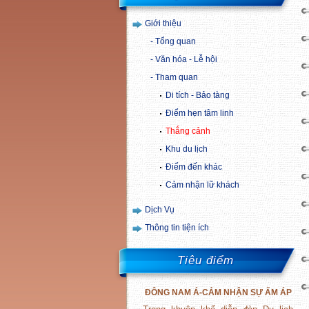
Giới thiệu
Tổng quan
Văn hóa - Lễ hội
Tham quan
Di tích - Bảo tàng
Điểm hẹn tâm linh
Thắng cảnh
Khu du lịch
Điểm đến khác
Cảm nhận lữ khách
Dịch Vụ
Thông tin tiện ích
Tiêu điểm
ĐÔNG
NAM
Á-CẢM NHẬN SỰ ẤM ÁP