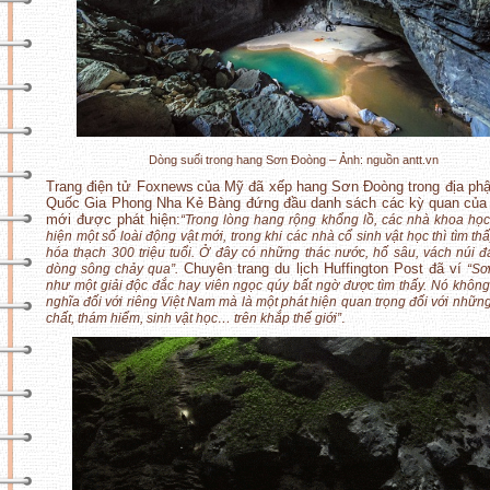
Dòng suối trong hang Sơn Đoòng – Ảnh: nguồn antt.vn
Trang điện tử Foxnews
của Mỹ đã xếp hang Sơn Đoòng trong địa p
Quốc Gia Phong Nha Kẻ Bàng đứng đầu danh sách các kỳ quan của 
mới được phát hiện:
“Trong lòng hang rộng khổng lồ, các nhà khoa học
hiện một số loài động vật mới, trong khi các nhà cổ sinh vật học thì tìm t
hóa thạch 300 triệu tuổi. Ở đây có những thác nước, hố sâu, vách núi đ
Chuyên trang du lịch Huffington Post đã ví
dòng sông chảy qua”.
“Sơ
như một giải độc đắc hay viên ngọc qúy bất ngờ được tìm thấy. Nó không
nghĩa đối với riêng Việt Nam mà là một phát hiện quan trọng đối với nhữn
.
chất, thám hiểm, sinh vật học… trên khắp thế giới”