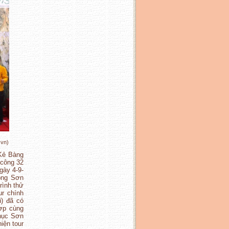
.vn)
Kẻ Bàng
 công 32
gày 4-9-
động Sơn
rình thử
ur chính
) đã có
ợp cùng
hục Sơn
iện tour