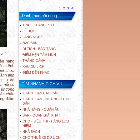
1
2
3
4
Danh mục nội dung
TỈNH - THÀNH PHỐ
LỄ HỘI
LÀNG NGHỀ
ĐẶC SẢN
DI TÍCH - BẢO TÀNG
.com)
ĐIỂM HẸN TÂM LINH
iệu hang
THẮNG CẢNH
ên kênh
KHU DU LỊCH
nơi chứa
ĐIỂM ĐẾN KHÁC
hành tinh
g sự đa
TÌM NHANH DỊCH VỤ
n nỗi có
hảy trong
KHÁCH SẠN CAO CẤP
trân châu
ng điểm
KHÁCH SẠN - NHÀ NGHỈ BÌNH
DÂN
NHÀ HÀNG - QUÁN ĂN
BAR - QUÁN GIẢI KHÁT
CHỢ - SIÊU THỊ - HÀNG LƯU
NIỆM
NHÀ SÁCH
CHO THUÊ XE DU LỊCH