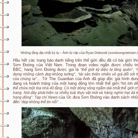
Những tầng địa chất kỳ lạ – Ảnh từ clip của Ryan Deboodt (sondoongvietnam
Hầu hết các trang báo danh tiếng trên thế giới đều đã có bài giới th
Sơn Đoòng của Việt Nam. Trong đoạn video ngắn được chiếu tr
BBC, hang Sơn Đoòng được gọi là
,
“thế giới kỳ diệu bị lãng quên”
“
,
đựng những cảnh đẹp không tưởng”
“tài sản thiên nhiên vô giá đối với 
… Tờ The Guardian của Anh đã giúp độc giả hình dun
của chúng ta”
dạng và hoành tráng của một hang động lớn nhất thế giới:
“Nó lớn đế
thể chứa một tòa nhà 40 tầng. Có một dòng sông ngầm dài nhất thế giới c
hang. Nơi đây phát hiện ra nhiều loài thực vật mới và hàng nghìn hạt đá 
của Úc đưa Sơn Đoòng vào danh sách nhữ
hang động”.
Tạp chí News
đến
…
“đẹp không thể tin nổi”