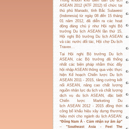
Trong khuôn khổ diễn đàn Du lịch
ASEAN 2012 (ATF 2012) tổ chức tại
thủ phủ Manado, tỉnh Bắc Sulawesi
(Indonesia) từ ngày 08 đến 15 tháng
01 năm 2012, đã diễn ra các hoạt
động đáng chú ý như Hội nghị Bộ
trưởng Du lịch ASEAN lần thứ 15,
Hội nghị Bộ trưởng Du lịch ASEAN
và các nước đối tác, Hội chợ Du lịch
Travex…
Tại Hội nghị Bộ trưởng Du lịch
ASEAN, các Bộ trưởng đã thống
nhất các biện pháp nhằm thúc đẩy
hội nhập ASEAN thông qua việc thực
hiện Kế hoạch Chiến lược Du lịch
ASEAN 2011 - 2015, tăng cường kết
nối ASEAN, nâng cao chất lượng
nguồn nhân lực du lịch và chất lượng
dịch vụ du lịch ASEAN, đặc biệt
Chiến lược Marketing Du
lịch ASEAN 2012 - 2015 đồng thời
công bố khẩu hiệu xây dựng thương
hiệu mới cho ngành du lịch ASEAN:
“Đông Nam Á - Cảm nhận sự ấm áp”
–
"Southeast Asia - Feel The