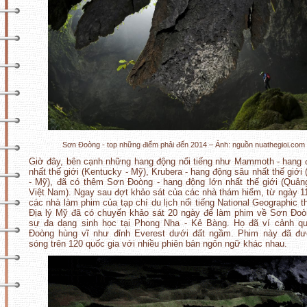
Sơn Đoòng - top những điểm phải đến 2014 – Ảnh: nguồn nuathegioi.com
Giờ đây, bên cạnh những hang động nổi tiếng như Mammoth - hang 
nhất thế giới (Kentucky - Mỹ), Krubera - hang động sâu nhất thế giới 
- Mỹ), đã có thêm Sơn Đoòng - hang động lớn nhất thế giới (Quản
Việt Nam). Ngay sau đợt khảo sát của các nhà thám hiểm, từ ngày 1
các nhà làm phim của tạp chí du lịch nổi tiếng National Geographic t
Địa lý Mỹ đã có chuyến khảo sát 20 ngày để làm phim về Sơn Đo
sự đa dạng sinh học tại Phong Nha - Kẻ Bàng. Họ đã ví cảnh q
Đoòng hùng vĩ như đỉnh Everest dưới đất ngầm. Phim này đã đư
sóng trên 120 quốc gia với nhiều phiên bản ngôn ngữ khác nhau.