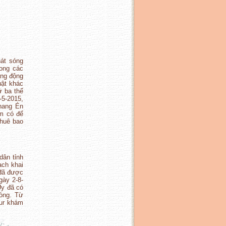
hát sóng
rong các
ang động
uật khác
ứ ba thế
-5-2015,
hang Én
ếm có để
thuê bao
dân tỉnh
ạch khai
 đã được
gày 2-8-
Uy đã có
òng. Từ
our khám