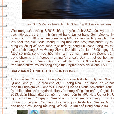
Hang Sơn Đoòng kỳ ảo – Ảnh: John Spiers (nguồn kenhsinhvien.net)
Vào trung tuần tháng 5/2015, hãng truyền hình ABC của Mỹ sẽ p
trực tiếp qua vệ tinh hình ảnh về hang Én và hang Sơn Đoòng. T
ngày 7 - 13/5, 10 nhân viên của hãng ABC sẽ tiến hành quay phim h
lớn nhất thế giới Sơn Đoòng. Cùng thời gian này, một nhóm kỹ th
cũng chuẩn bị để phát sóng trực tiếp tại hang Én (hang động lớn th
giới, cách hang Sơn Đoòng 2km). Dự kiến vào lúc 18:00 ngày 13
ABC sẽ phát sóng trực tiếp hình ảnh về hai hang Sơn Đoòng và 
trong chương trình “Good morning America”. Đây là một cơ hội hi
quảng bá du lịch Quảng Bình và Việt Nam, bởi ABC có hơn 6 triệu 
trên khắp nước Mỹ và hàng chục triệu
người theo dõi
ở châu Âu…
GIẢI PHÁP NÀO CHO DU LỊCH SƠN ĐOÒNG
Trong nỗ lực đưa Sơn Đoòng đến với khách du lịch, Ủy ban Nhân 
Quảng Bình (cũ) đã giao cho VQG Phong Nha - Kẻ Bàng lên kế ho
thác thử nghiệm và Công ty Lữ hành Quốc tế Oxalis Adventure Tour
ủy nhiệm khai thác tuyến du lịch vào hang động lớn nhất thế giới. N
2013, đoàn khách đầu tiên gồm 6 người đến từ Mỹ, Nga, Úc và Na 
dịp trải nghiệm 7 ngày 6 đêm khá thú vị khám phá hang Sơn Đo
chuyến thử nghiệm đầu tiên, du khách quốc tế đã biết đến và đặt t
phá hang Sơn Đoòng rất đông, đến nỗi đã kín chỗ trong năm 2014.