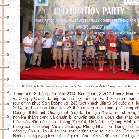
6 du khách đầu tiên chinh phục hang Sơn Đoòng – Ảnh: Đặng Tài (dantri.com
Trong suốt 8 tháng của năm 2014, Ban Quản lý VQG Phong Nha - 
và Công ty Oxalis đã tiếp tục phối hợp tổ chức và thử nghiệm thành
tour chinh phục Sơn Đoòng với 243 lượt khách đến từ 34 quốc gia. N
2014, tại buổi họp Tổng kết về thử nghiệm tour khám phá hang 
Đoòng, UBND tỉnh Quảng Bình (cũ) đã đánh giá đây là một chương t
nghiệm thành công và chuẩn bị chuyển qua giai đoạn khai thác to
thức vào đầu năm sau. Tháng 11/2014, UBND tỉnh Quảng Bình (cũ
thông báo cho phép Vườn Quốc gia Phong Nha - Kẻ Bàng phối h
công ty Oxalis lập đề án khai thác chính thức tour du lịch “Chinh p
Đoòng - hang động lớn nhất thế giới” năm 2015 và đã cho phép thực h