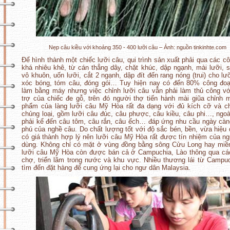
Nẹp câu kiều với khoảng 350 - 400 lưỡi câu – Ảnh: nguồn tinkinhte.com
Để hình thành một chiếc lưỡi câu, qui trình sản xuất phải qua các c
khá nhiêu khê, từ cán thẳng dây, chặt khúc, dập ngạnh, mài lưỡi, 
vô khuôn, uốn lưỡi, cắt 2 ngạnh, dập đít đến rang nóng (trui) cho lư
xóc bóng, tóm câu, đóng gói… Tuy hiện nay có đến 80% công đo
làm bằng máy nhưng việc chỉnh lưỡi câu vẫn phải làm thủ công v
trợ của chiếc đe gỗ, trên đó người thợ tiến hành mài giũa chỉnh 
phẩm của làng lưỡi câu Mỹ Hòa rất đa dạng với đủ kích cỡ và c
chủng loại, gồm lưỡi câu đúc, câu phược, câu kiều, câu phi…, ngoà
phải kể đến câu tôm, câu rắn, câu ếch… đáp ứng nhu cầu ngày cà
phú của nghề câu. Do chất lượng tốt với độ sắc bén, bền, vừa hiệu
có giá thành hợp lý nên lưỡi câu Mỹ Hòa rất được tín nhiệm của ng
dùng. Không chỉ có mặt ở vùng đồng bằng sông Cửu Long hay miề
lưỡi câu Mỹ Hòa còn được bán cả ở Campuchia, Lào thông qua cá
chợ, triển lãm trong nước và khu vực. Nhiều thương lái từ Campu
tìm đến đặt hàng để cung ứng lại cho ngư dân Malaysia.