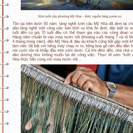
Xóm lưỡi câu phường Mỹ Hòa – Ảnh: nguồn blog.yume.vn
Tồn tại trên dưới 50 năm, làng nghề lưỡi câu Mỹ Hòa đã đem lại c
dân làng nghề một công việc bán thời vụ khá ổn định, đặc biệt từ 
tuổi đến cụ già 70 tuổi đều có thể tham gia vào các công đoạn s
Hàng năm chuẩn bị vào mùa nước nổi (khoảng cuối tháng 7 và rộ l
4 tháng trong năm), đến Mỹ Hòa đi đâu du khách cũng bắt gặp một k
làm việc tất bật với tiếng máy chạy ro ro, tiếng búa gõ nện đều đặn h
nói cười rộn rã khắp đầu trên xóm dưới. Cả khi đêm đến, nhà nhà 
đèn dường như không muốn bỏ dở công việc. Thực tế xóm “lưỡi 
Hòa thức hẳn cùng với mùa nước nổi…