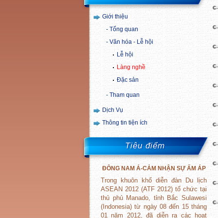
Giới thiệu
Tổng quan
Văn hóa - Lễ hội
Lễ hội
Làng nghề
Đặc sản
Tham quan
Dịch Vụ
Thông tin tiện ích
Tiêu điểm
ĐÔNG
NAM
Á-CẢM NHẬN SỰ ẤM ÁP
Trong khuôn khổ diễn đàn Du lịch
ASEAN 2012 (ATF 2012) tổ chức tại
thủ phủ Manado, tỉnh Bắc Sulawesi
(Indonesia) từ ngày 08 đến 15 tháng
01 năm 2012, đã diễn ra các hoạt