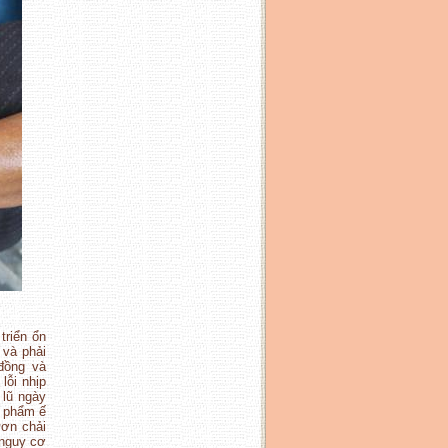
triển ổn
 và phải
đồng và
lỗi nhịp
 lũ ngày
n phẩm ế
ươn chải
 nguy cơ