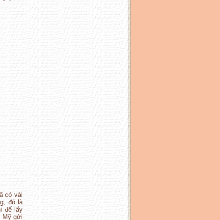
ã có vài
g, đó là
i để lấy
ở Mỹ gởi