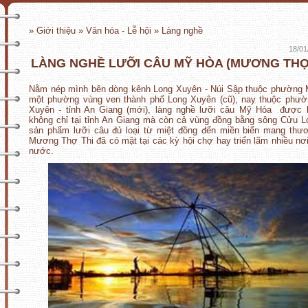
» Giới thiệu » Văn hóa - Lễ hội » Làng nghề
18/01
LÀNG NGHỀ LƯỠI CÂU MỸ HÒA (MƯƠNG THỢ 
Nằm nép mình bên dòng kênh Long Xuyên - Núi Sập thuộc phường 
một phường vùng ven thành phố Long Xuyên (cũ), nay thuộc phườ
Xuyên - tỉnh An Giang (mới), làng nghề lưỡi câu Mỹ Hòa được b
không chỉ tại tỉnh An Giang mà còn cả vùng đồng bằng sông Cửu L
sản phẩm lưỡi câu đủ loại từ miệt đồng đến miền biển mang thư
Mương Thợ Thi đã có mặt tại các kỳ hội chợ hay triển lãm nhiều nơi
nước.