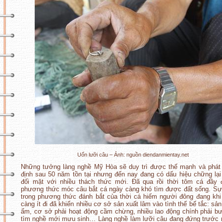
Uốn lưỡi câu – Ảnh: nguồn diendanmientay.net
Những tưởng làng nghề Mỹ Hòa sẽ duy trì được thế mạnh và phát 
định sau 50 năm tồn tại nhưng đến nay đang có dấu hiệu chững lại
đối mặt với nhiều thách thức mới. Đã qua rồi thời tôm cá đầy 
phương thức móc câu bắt cá ngày càng khó tìm được đất sống. Sự 
trong phương thức đánh bắt của thời cá hiếm người đông đang khi
càng ít đi đã khiến nhiều cơ sở sản xuất lâm vào tình thế bế tắc: sả
ẩm, cơ sở phải hoạt động cầm chừng, nhiều lao động chính phải b
tìm nghề mới mưu sinh… Làng nghề làm lưỡi câu đang đứng trước