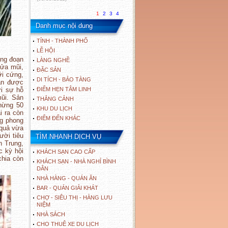
1
2
3
4
Danh mục nội dung
TỈNH - THÀNH PHỐ
LỄ HỘI
ông đoạn
LÀNG NGHỀ
sửa mũi,
ĐẶC SẢN
ỡi cứng,
DI TÍCH - BẢO TÀNG
ạn được
ới sự hỗ
ĐIỂM HẸN TÂM LINH
mũi. Sản
THẮNG CẢNH
hừng 50
KHU DU LỊCH
i ra còn
ĐIỂM ĐẾN KHÁC
ng phong
 quả vừa
ười tiêu
TÌM NHANH DỊCH VỤ
n Trung,
c kỳ hội
KHÁCH SẠN CAO CẤP
chia còn
KHÁCH SẠN - NHÀ NGHỈ BÌNH
DÂN
NHÀ HÀNG - QUÁN ĂN
BAR - QUÁN GIẢI KHÁT
CHỢ - SIÊU THỊ - HÀNG LƯU
NIỆM
NHÀ SÁCH
CHO THUÊ XE DU LỊCH