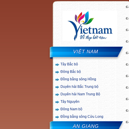
VIỆT NAM
Tây Bắc bộ
Đông Bắc bộ
Đồng bằng sông Hồng
Duyên hải Bắc Trung bộ
Duyên hải Nam Trung Bộ
Tây Nguyên
Đông Nam bộ
Đồng bằng sông Cửu Long
AN GIANG