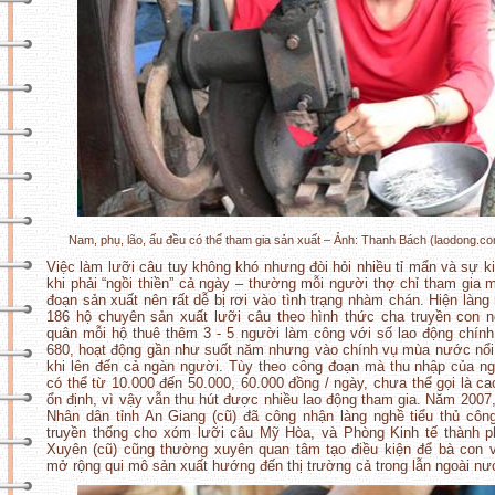
Nam, phụ, lão, ấu đều có thể tham gia sản xuất – Ảnh: Thanh Bách (laodong.c
Việc làm lưỡi câu tuy không khó nhưng đòi hỏi nhiều tỉ mẩn và sự k
khi phải “ngồi thiền” cả ngày – thường mỗi người thợ chỉ tham gia 
đoạn sản xuất nên rất dễ bị rơi vào tình trạng nhàm chán. Hiện làng
186 hộ chuyên sản xuất lưỡi câu theo hình thức cha truyền con n
quân mỗi hộ thuê thêm 3 - 5 người làm công với số lao động chín
680, hoạt động gần như suốt năm nhưng vào chính vụ mùa nước nổ
khi lên đến cả ngàn người. Tùy theo công đoạn mà thu nhập của n
có thể từ 10.000 đến 50.000, 60.000 đồng / ngày, chưa thể gọi là c
ổn định, vì vậy vẫn thu hút được nhiều lao động tham gia. Năm 2007
Nhân dân tỉnh An Giang (cũ) đã công nhận làng nghề tiểu thủ côn
truyền thống cho xóm lưỡi câu Mỹ Hòa, và Phòng Kinh tế thành 
Xuyên (cũ) cũng thường xuyên quan tâm tạo điều kiện để bà con 
mở rộng qui mô sản xuất hướng đến thị trường cả trong lẫn ngoài nư