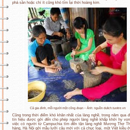
phá sản hoặc chí ít cũng khó tìm lại thời hoàng kim.
Cả gia đình, mỗi người một công đoạn – Ảnh: nguồn dulich.tuoitre.vn
Cũng trong thời điểm khó khăn nhất của làng nghề, trong năm qua đ
tín hiệu được gởi đến cho phép người làng nghề khấp khởi hy vọn
việc có người từ Campuchia tìm đến tận làng nghề Mương Thợ Th
hàng, Hà Nội gởi mẫu lưỡi câu mới với cả chục loại, một Việt kiều 