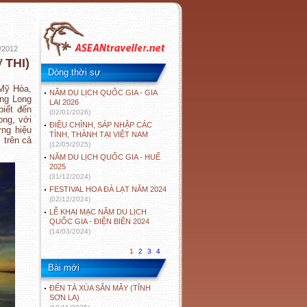
/2012
THI)
Dòng thời sự
Mỹ Hòa,
NĂM DU LỊCH QUỐC GIA - GIA
ng Long
LAI 2026
iết đến
(02/01/2026)
ong, với
ĐIỀU CHỈNH, SÁP NHẬP CÁC
ơng hiệu
TỈNH, THÀNH TẠI VIỆT NAM
 trên cả
(12/05/2025)
NĂM DU LỊCH QUỐC GIA - HUẾ
2025
(31/12/2024)
FESTIVAL HOA ĐÀ LẠT NĂM 2024
(02/12/2024)
LỄ KHAI MẠC NĂM DU LỊCH
QUỐC GIA - ĐIỆN BIÊN 2024
(14/03/2024)
1
2
3
4
Bài mới
ĐẾN TÀ XÙA SĂN MÂY (TỈNH
SƠN LA)