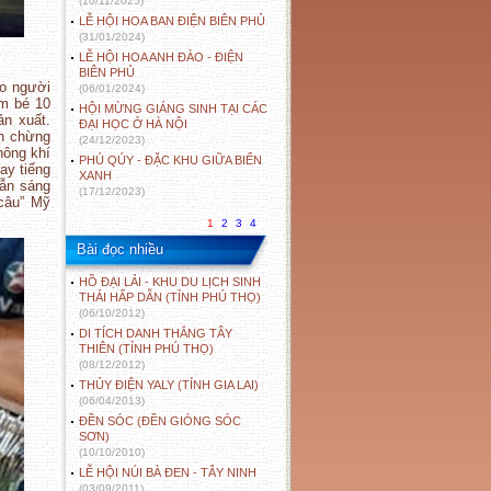
(10/11/2025)
LỄ HỘI HOA BAN ĐIỆN BIÊN PHỦ
(31/01/2024)
LỄ HỘI HOA ANH ĐÀO - ĐIỆN
BIÊN PHỦ
ho người
(06/01/2024)
em bé 10
HỘI MỪNG GIÁNG SINH TẠI CÁC
ản xuất.
ĐẠI HỌC Ở HÀ NỘI
ên chừng
(24/12/2023)
hông khí
PHÚ QÚY - ĐẶC KHU GIỮA BIỂN
ay tiếng
XANH
vẫn sáng
(17/12/2023)
câu” Mỹ
1
2
3
4
Bài đọc nhiều
HỒ ĐẠI LẢI - KHU DU LỊCH SINH
THÁI HẤP DẪN (TỈNH PHÚ THỌ)
(06/10/2012)
DI TÍCH DANH THẮNG TÂY
THIÊN (TỈNH PHÚ THỌ)
(08/12/2012)
THỦY ĐIỆN YALY (TỈNH GIA LAI)
(06/04/2013)
ĐỀN SÓC (ĐỀN GIÓNG SÓC
SƠN)
(10/10/2010)
LỄ HỘI NÚI BÀ ĐEN - TÂY NINH
(03/09/2011)