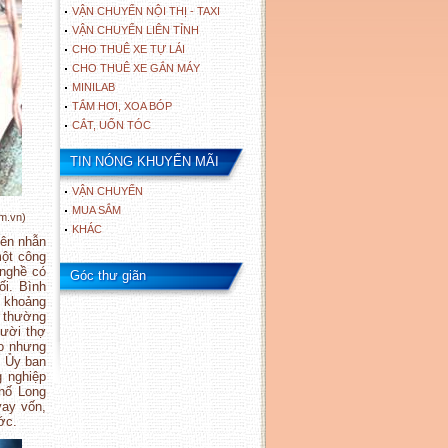
VẬN CHUYỂN NỘI THỊ - TAXI
VẬN CHUYỂN LIÊN TỈNH
CHO THUÊ XE TỰ LÁI
CHO THUÊ XE GẮN MÁY
MINILAB
TẮM HƠI, XOA BÓP
CẮT, UỐN TÓC
TIN NÓNG KHUYẾN MÃI
VẬN CHUYỂN
MUA SẮM
om.vn)
KHÁC
iên nhẫn
một công
 nghề có
Góc thư giãn
ối. Bình
h khoảng
i thường
gười thợ
ao nhưng
, Ủy ban
g nghiệp
phố Long
vay vốn,
ớc.