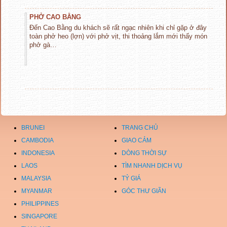
PHỞ CAO BẰNG
Đến Cao Bằng du khách sẽ rất ngạc nhiên khi chỉ gặp ở đây
toàn phở heo (lợn) với phở vịt, thi thoảng lắm mới thấy món
phở gà…
BRUNEI
TRANG CHỦ
CAMBODIA
GIAO CẢM
INDONESIA
DÒNG THỜI SỰ
LAOS
TÌM NHANH DỊCH VỤ
MALAYSIA
TỶ GIÁ
MYANMAR
GÓC THƯ GIÃN
PHILIPPINES
SINGAPORE