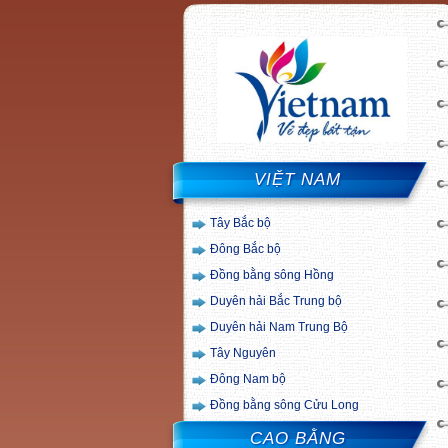
VIỆT NAM
Tây Bắc bộ
Đông Bắc bộ
Đồng bằng sông Hồng
Duyên hải Bắc Trung bộ
Duyên hải Nam Trung Bộ
Tây Nguyên
Đông Nam bộ
Đồng bằng sông Cửu Long
CAO BẰNG