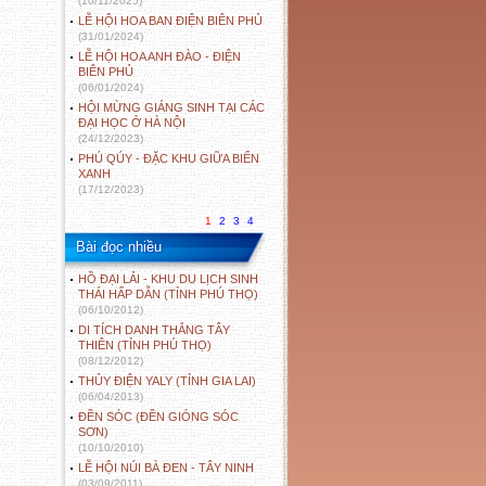
(10/11/2025)
LỄ HỘI HOA BAN ĐIỆN BIÊN PHỦ
(31/01/2024)
LỄ HỘI HOA ANH ĐÀO - ĐIỆN
BIÊN PHỦ
(06/01/2024)
HỘI MỪNG GIÁNG SINH TẠI CÁC
ĐẠI HỌC Ở HÀ NỘI
(24/12/2023)
PHÚ QÚY - ĐẶC KHU GIỮA BIỂN
XANH
(17/12/2023)
1
2
3
4
Bài đọc nhiều
HỒ ĐẠI LẢI - KHU DU LỊCH SINH
THÁI HẤP DẪN (TỈNH PHÚ THỌ)
(06/10/2012)
DI TÍCH DANH THẮNG TÂY
THIÊN (TỈNH PHÚ THỌ)
(08/12/2012)
THỦY ĐIỆN YALY (TỈNH GIA LAI)
(06/04/2013)
ĐỀN SÓC (ĐỀN GIÓNG SÓC
SƠN)
(10/10/2010)
LỄ HỘI NÚI BÀ ĐEN - TÂY NINH
(03/09/2011)