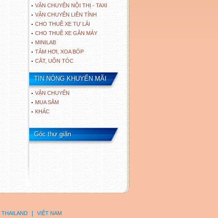
VẬN CHUYỂN NỘI THỊ - TAXI
VẬN CHUYỂN LIÊN TỈNH
CHO THUÊ XE TỰ LÁI
CHO THUÊ XE GẮN MÁY
MINILAB
TẮM HƠI, XOA BÓP
CẮT, UỐN TÓC
TIN NÓNG KHUYẾN MÃI
VẬN CHUYỂN
MUA SẮM
KHÁC
Góc thư giãn
|
THAILAND
VIỆT NAM