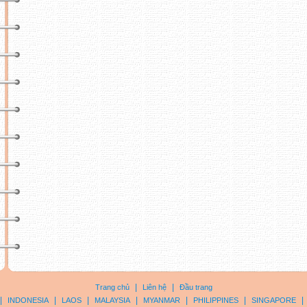
|
|
Trang chủ
Liên hệ
Đầu trang
|
|
|
|
|
|
|
INDONESIA
LAOS
MALAYSIA
MYANMAR
PHILIPPINES
SINGAPORE