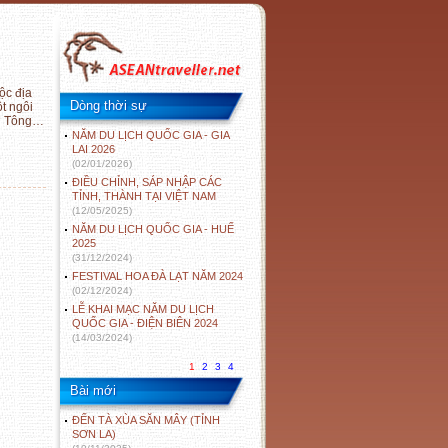
ộc địa
Dòng thời sự
t ngôi
ân Tông…
NĂM DU LỊCH QUỐC GIA - GIA
LAI 2026
(02/01/2026)
ĐIỀU CHỈNH, SÁP NHẬP CÁC
TỈNH, THÀNH TẠI VIỆT NAM
(12/05/2025)
NĂM DU LỊCH QUỐC GIA - HUẾ
2025
(31/12/2024)
FESTIVAL HOA ĐÀ LẠT NĂM 2024
(02/12/2024)
LỄ KHAI MẠC NĂM DU LỊCH
QUỐC GIA - ĐIỆN BIÊN 2024
(14/03/2024)
1
2
3
4
Bài mới
ĐẾN TÀ XÙA SĂN MÂY (TỈNH
SƠN LA)