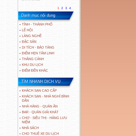
1
2
3
4
Danh mục nội dung
TỈNH - THÀNH PHỐ
LỄ HỘI
LÀNG NGHỀ
ĐẶC SẢN
DI TÍCH - BẢO TÀNG
ĐIỂM HẸN TÂM LINH
THẮNG CẢNH
KHU DU LỊCH
ĐIỂM ĐẾN KHÁC
TÌM NHANH DỊCH VỤ
KHÁCH SẠN CAO CẤP
KHÁCH SẠN - NHÀ NGHỈ BÌNH
DÂN
NHÀ HÀNG - QUÁN ĂN
BAR - QUÁN GIẢI KHÁT
CHỢ - SIÊU THỊ - HÀNG LƯU
NIỆM
NHÀ SÁCH
CHO THUÊ XE DU LỊCH