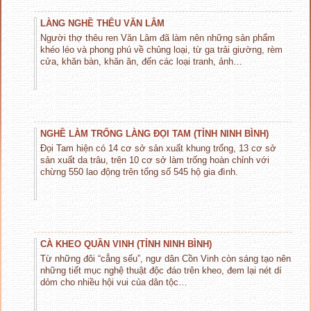
LÀNG NGHỀ THÊU VĂN LÂM
Người thợ thêu ren Văn Lâm đã làm nên những sản phẩm
khéo léo và phong phú về chủng loại, từ ga trải giường, rèm
cửa, khăn bàn, khăn ăn, đến các loại tranh, ảnh…
NGHỀ LÀM TRỐNG LÀNG ĐỌI TAM (TỈNH NINH BÌNH)
Đọi Tam hiện có 14 cơ sở sản xuất khung trống, 13 cơ sở
sản xuất da trâu, trên 10 cơ sở làm trống hoàn chỉnh với
chừng 550 lao động trên tổng số 545 hộ gia đình.
CÀ KHEO QUẦN VINH (TỈNH NINH BÌNH)
Từ những đôi “cẳng sếu”, ngư dân Cồn Vinh còn sáng tạo nên
những tiết mục nghệ thuật độc đáo trên kheo, đem lại nét dí
dỏm cho nhiều hội vui của dân tộc…