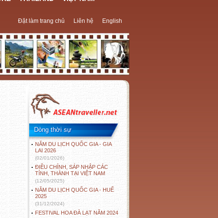
Đặt làm trang chủ
Liên hệ
English
Dòng thời sự
NĂM DU LỊCH QUỐC GIA - GIA
LAI 2026
(02/01/2026)
ĐIỀU CHỈNH, SÁP NHẬP CÁC
TỈNH, THÀNH TẠI VIỆT NAM
(12/05/2025)
NĂM DU LỊCH QUỐC GIA - HUẾ
2025
(31/12/2024)
FESTIVAL HOA ĐÀ LẠT NĂM 2024