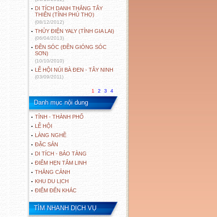
DI TÍCH DANH THẮNG TÂY
THIÊN (TỈNH PHÚ THỌ)
(08/12/2012)
THỦY ĐIỆN YALY (TỈNH GIA LAI)
(06/04/2013)
ĐỀN SÓC (ĐỀN GIÓNG SÓC
SƠN)
(10/10/2010)
LỄ HỘI NÚI BÀ ĐEN - TÂY NINH
(03/09/2011)
1
2
3
4
Danh mục nội dung
TỈNH - THÀNH PHỐ
LỄ HỘI
LÀNG NGHỀ
ĐẶC SẢN
DI TÍCH - BẢO TÀNG
ĐIỂM HẸN TÂM LINH
THẮNG CẢNH
KHU DU LỊCH
ĐIỂM ĐẾN KHÁC
TÌM NHANH DỊCH VỤ