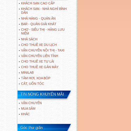
KHÁCH SẠN CAO CẤP
KHÁCH SẠN - NHÀ NGHỈ BÌNH
DÂN
NHÀ HÀNG - QUÁN ĂN
BAR - QUÁN GIẢI KHÁT
CHỢ - SIÊU THỊ - HÀNG LƯU
NIỆM
NHÀ SÁCH
CHO THUÊ XE DU LỊCH
VẬN CHUYỂN NỘI THỊ - TAXI
VẬN CHUYỂN LIÊN TỈNH
CHO THUÊ XE TỰ LÁI
CHO THUÊ XE GẮN MÁY
MINILAB
TẮM HƠI, XOA BÓP
CẮT, UỐN TÓC
TIN NÓNG KHUYẾN MÃI
VẬN CHUYỂN
MUA SẮM
KHÁC
Góc thư giãn