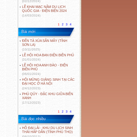
(02/12/2024)
LỄ KHAI MẠC NĂM DU LỊCH
QUỐC GIA - ĐIỆN BIÊN 2024
(14/03/2024)
1
2
3
4
Bài mới
ĐẾN TÀ XÙA SĂN MÂY (TỈNH
SƠN LA)
(10/11/2025)
LỄ HỘI HOA BAN ĐIỆN BIÊN PHỦ
(31/01/2024)
LỄ HỘI HOA ANH ĐÀO - ĐIỆN
BIÊN PHỦ
(06/01/2024)
HỘI MỪNG GIÁNG SINH TẠI CÁC
ĐẠI HỌC Ở HÀ NỘI
(24/12/2023)
PHÚ QÚY - ĐẶC KHU GIỮA BIỂN
XANH
(17/12/2023)
1
2
3
4
Bài đọc nhiều
HỒ ĐẠI LẢI - KHU DU LỊCH SINH
THÁI HẤP DẪN (TỈNH PHÚ THỌ)
(06/10/2012)