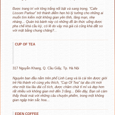
Được trang trí với tông trắng nổi bật và sang trọng, “Cafe
Lissom Parlour” trở thành điểm hẹn hò lý tưởng cho những ai
muốn tìm kiếm một không gian yên tĩnh, lãng mạn, nhẹ
nhàng… Quán trà bánh này có những đồ ăn thức uống được
pha chế khá cầu kỳ, có lẽ do vậy mà giá cả cũng khá đắt so
với mặt bằng chung chăng?...
CUP OF TEA
317 Nguyễn Khang, Q. Cầu Giấy, Tp. Hà Nội
Nguyên ban đầu nằm trên phố Linh Lang và là cái tên được giới
trẻ Hà thành vô cùng yêu thích, “Cup Of Tea” tại địa chỉ mới
như một tòa lâu đài cổ tích, được chăm chút tỉ mỉ và đẹp hơn
rất nhiều với không gian mở đến 3 tầng… Đến đây, Bạn sẽ cảm
thấy thoải mái với những câu chuyện phiếm, trong một không
gian ngập tràn sắc hoa…
EDEN COFFEE