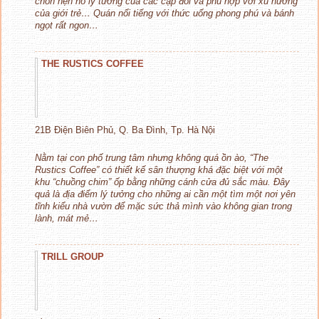
chốn hẹn hò lý tưởng của các cặp đôi và phù hợp với xu hướng
của giới trẻ… Quán nổi tiếng với thức uống phong phú và bánh
ngọt rất ngon…
THE RUSTICS COFFEE
21B Điện Biên Phủ, Q. Ba Đình, Tp. Hà Nội
Nằm tại con phố trung tâm nhưng không quá ồn ào, “The
Rustics Coffee” có thiết kế sân thượng khá đặc biệt với một
khu “chuồng chim” ốp bằng những cánh cửa đủ sắc màu. Đây
quả là địa điểm lý tưởng cho những ai cần một tìm một nơi yên
tĩnh kiểu nhà vườn để mặc sức thả mình vào không gian trong
lành, mát mẻ…
TRILL GROUP