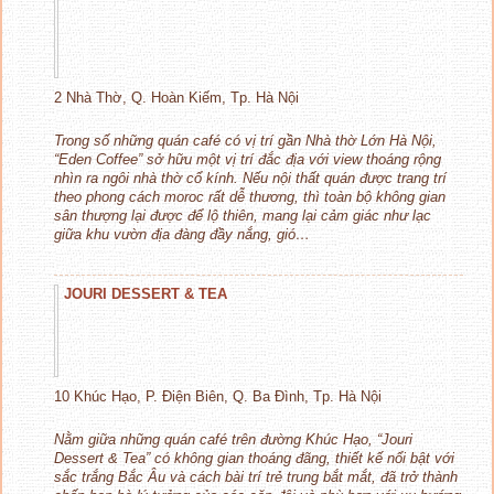
2 Nhà Thờ, Q. Hoàn Kiếm, Tp. Hà Nội
Trong số những quán café có vị trí gần Nhà thờ Lớn Hà Nội,
“Eden Coffee” sở hữu một vị trí đắc địa với view thoáng rộng
nhìn ra ngôi nhà thờ cổ kính. Nếu nội thất quán được trang trí
theo phong cách moroc rất dễ thương, thì toàn bộ không gian
sân thượng lại được để lộ thiên, mang lại cảm giác như lạc
giữa khu vườn địa đàng đầy nắng, gió…
JOURI DESSERT & TEA
10 Khúc Hạo, P. Điện Biên, Q. Ba Đình, Tp. Hà Nội
Nằm giữa những quán café trên đường Khúc Hạo, “Jouri
Dessert & Tea” có không gian thoáng đãng, thiết kế nổi bật với
sắc trắng Bắc Âu và cách bài trí trẻ trung bắt mắt, đã trở thành