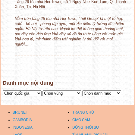
Tầng 26 tòa nhà Hei Tower, số 1 Ngụy Như Kon Tum, Q. Thanh
Xuân, Tp. Hà Nội
Nằm trên tầng 26 tòa nhà Hei Town, “Trill Group” là một tổ hợp
café - bể bơi - phòng tập gym, một địa điểm lý tưởng để chiêm
ngắm Hà Nội từ trên cao. Ngoài lợi thế không gian thoáng mát,
nơi đây còn đáp ứng khá đầy đủ đồ ăn thức uống với mức giá
khá hợp lý, trở thành điểm trải nghiệm lý thú đối với mọi
người…
Danh mục nội dung
BRUNEI
TRANG CHỦ
CAMBODIA
GIAO CẢM
INDONESIA
DÒNG THỜI SỰ