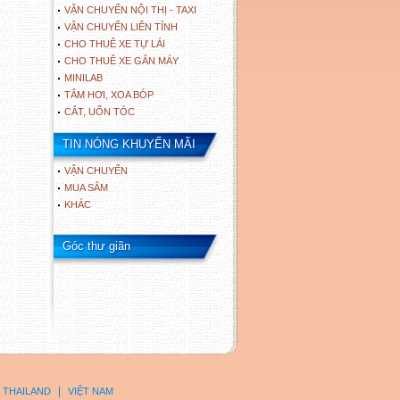
VẬN CHUYỂN NỘI THỊ - TAXI
VẬN CHUYỂN LIÊN TỈNH
CHO THUÊ XE TỰ LÁI
CHO THUÊ XE GẮN MÁY
MINILAB
TẮM HƠI, XOA BÓP
CẮT, UỐN TÓC
TIN NÓNG KHUYẾN MÃI
VẬN CHUYỂN
MUA SẮM
KHÁC
Góc thư giãn
|
THAILAND
VIỆT NAM