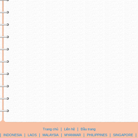
|
|
Trang chủ
Liên hệ
Đầu trang
|
|
|
|
|
|
|
INDONESIA
LAOS
MALAYSIA
MYANMAR
PHILIPPINES
SINGAPORE