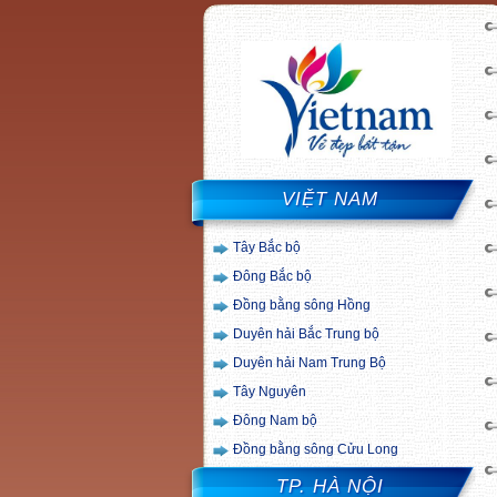
VIỆT NAM
Tây Bắc bộ
Đông Bắc bộ
Đồng bằng sông Hồng
Duyên hải Bắc Trung bộ
Duyên hải Nam Trung Bộ
Tây Nguyên
Đông Nam bộ
Đồng bằng sông Cửu Long
TP. HÀ NỘI