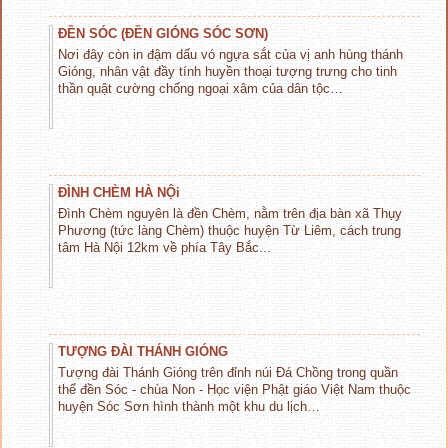
ĐỀN SÓC (ĐỀN GIÓNG SÓC SƠN)
Nơi đây còn in đậm dấu vó ngựa sắt của vị anh hùng thánh
Gióng, nhân vật đầy tính huyền thoại tượng trưng cho tinh
thần quật cường chống ngoại xâm của dân tộc…
ĐÌNH CHÈM HÀ NỘi
Đình Chèm nguyên là đền Chèm, nằm trên địa bàn xã Thụy
Phương (tức làng Chèm) thuộc huyện Từ Liêm, cách trung
tâm Hà Nội 12km về phía Tây Bắc...
TƯỢNG ĐÀI THÁNH GIÓNG
Tượng đài Thánh Gióng trên đỉnh núi Đá Chồng trong quần
thể đền Sóc - chùa Non - Học viện Phật giáo Việt Nam thuộc
huyện Sóc Sơn hình thành một khu du lịch…