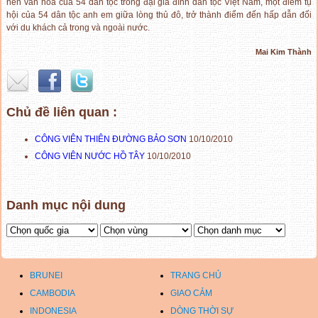
nền văn hóa của 54 dân tộc trong đại gia đình dân tộc Việt Nam, một điểm tụ
hội của 54 dân tộc anh em giữa lòng thủ đô, trở thành điểm đến hấp dẫn đối
với du khách cả trong và ngoài nước.
Mai Kim Thành
Chủ đề liên quan :
CÔNG VIÊN THIÊN ĐƯỜNG BẢO SƠN
10/10/2010
CÔNG VIÊN NƯỚC HỒ TÂY
10/10/2010
Danh mục nội dung
BRUNEI
TRANG CHỦ
CAMBODIA
GIAO CẢM
INDONESIA
DÒNG THỜI SỰ