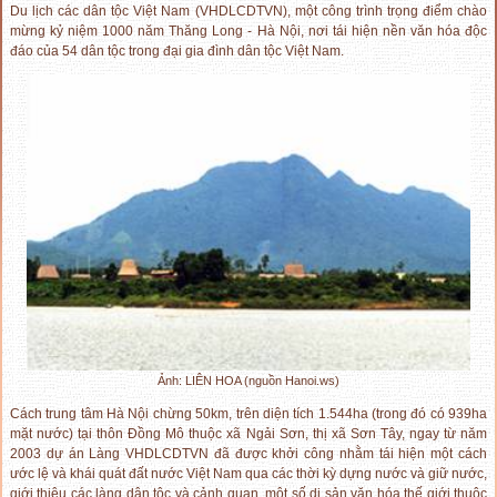
Du lịch các dân tộc Việt Nam (VHDLCDTVN), một công trình trọng điểm chào
mừng kỷ niệm 1000 năm Thăng Long - Hà Nội, nơi tái hiện nền văn hóa độc
đáo của 54 dân tộc trong đại gia đình dân tộc Việt Nam.
Ảnh: LIÊN HOA (nguồn Hanoi.ws)
Cách trung tâm Hà Nội chừng 50km, trên diện tích 1.544ha (trong đó có 939ha
mặt nước) tại thôn Đồng Mô thuộc xã Ngải Sơn, thị xã Sơn Tây, ngay từ năm
2003 dự án Làng VHDLCDTVN đã được khởi công nhằm tái hiện một cách
ước lệ và khái quát đất nước Việt Nam qua các thời kỳ dựng nước và giữ nước,
giới thiệu các làng dân tộc và cảnh quan, một số di sản văn hóa thế giới thuộc