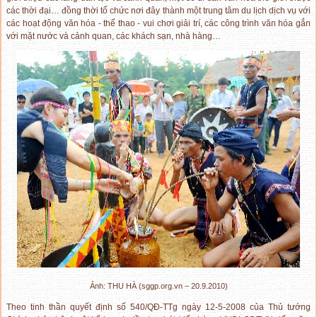
các thời đại… đồng thời tổ chức nơi đây thành một trung tâm du lịch dịch vụ với
các hoạt động văn hóa - thể thao - vui chơi giải trí, các công trình văn hóa gắn
với mặt nước và cảnh quan, các khách sạn, nhà hàng…
Ảnh: THU HÀ (sggp.org.vn – 20.9.2010)
Theo tinh thần quyết định số 540/QĐ-TTg ngày 12-5-2008 của Thủ tướng