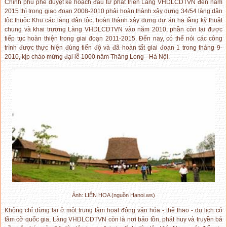
Chính phủ phê duyệt kế hoạch đầu tư phát triển Làng VHDLCDTVN đến năm
2015 thì trong giao đoạn 2008-2010 phải hoàn thành xây dựng 34/54 làng dân
tộc thuộc Khu các làng dân tộc, hoàn thành xây dựng dự án hạ tầng kỹ thuật
chung và khai trương Làng VHDLCDTVN vào năm 2010, phần còn lại được
tiếp tục hoàn thiện trong giai đoạn 2011-2015. Đến nay, có thể nói các công
trình được thực hiện đúng tiến độ và đã hoàn tất giai đoạn 1 trong tháng 9-
2010, kịp chào mừng đại lễ 1000 năm Thăng Long - Hà Nội.
Ảnh: LIÊN HOA (nguồn Hanoi.ws)
Không chỉ dừng lại ở một trung tâm hoạt động văn hóa - thể thao - du lịch có
tầm cỡ quốc gia, Làng VHDLCDTVN còn là nơi bảo tồn, phát huy và truyền bá