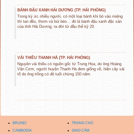
BÁNH ĐẬU XANH HẢI DƯƠNG (TP. HẢI PHÒNG)
Trong ký ức nhiều người, có một loại bánh khi bỏ vào miệng
thì tan đều, thơm và bùi béo… đó là bánh đậu xanh đặc sản
của tỉnh Hải Dương, ra đời từ đầu thế kỷ 20.
VẢI THIỀU THANH HÀ (TP. HẢI PHÒNG)
Nguyên vải thiều có nguồn gốc từ Trung Hoa, do ông Hoàng
Văn Cơm, người huyện Thanh Hà đem giống về, hiện cây vải
tổ do ông trồng có độ tuổi chừng 150 năm.
BRUNEI
TRANG CHỦ
CAMBODIA
GIAO CẢM